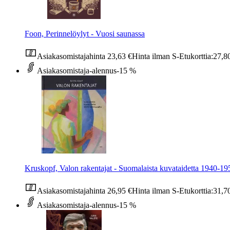
Foon, Perinnelöylyt - Vuosi saunassa
Asiakasomistajahinta
23,63 €
Hinta ilman S-Etukorttia:
27,8
Asiakasomistaja-alennus
-15 %
Kruskopf, Valon rakentajat - Suomalaista kuvataidetta 1940-195
Asiakasomistajahinta
26,95 €
Hinta ilman S-Etukorttia:
31,7
Asiakasomistaja-alennus
-15 %