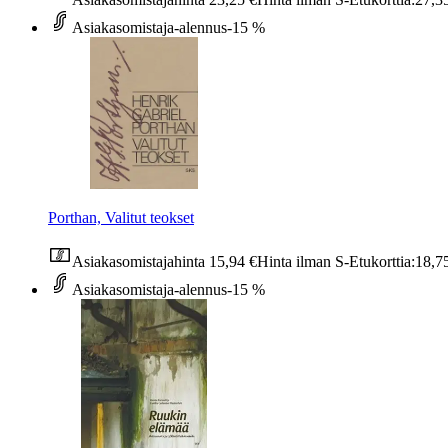
Asiakasomistaja-alennus
-15 %
Porthan, Valitut teokset
Asiakasomistajahinta
15,94 €
Hinta ilman S-Etukorttia:
18,7
Asiakasomistaja-alennus
-15 %