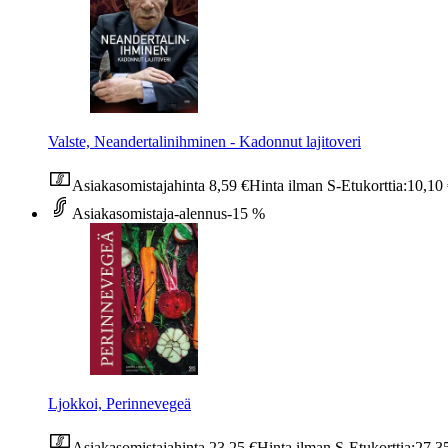
Valste, Neandertalinihminen - Kadonnut lajitoveri
Asiakasomistajahinta
8,59 €
Hinta ilman S-Etukorttia:
10,10
Asiakasomistaja-alennus
-15 %
Ljokkoi, Perinnevegeä
Asiakasomistajahinta
23,25 €
Hinta ilman S-Etukorttia:
27,3