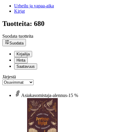
Urheilu ja vapaa-aika
Kirjat
Tuotteita: 680
Suodata tuotteita
Suodata
Kirjailija
Hinta
Saatavuus
Järjestä
Asiakasomistaja-alennus
-15 %