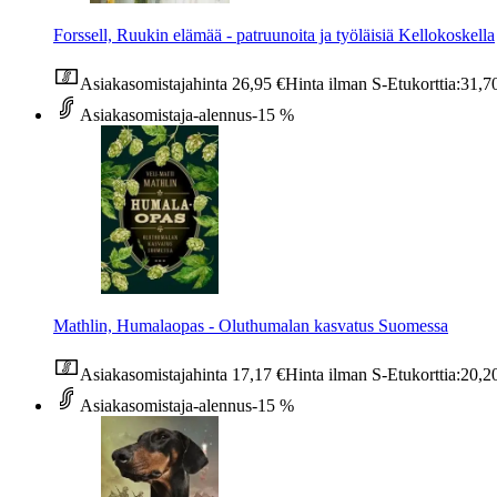
Forssell, Ruukin elämää - patruunoita ja työläisiä Kellokoskella
Asiakasomistajahinta
26,95 €
Hinta ilman S-Etukorttia:
31,7
Asiakasomistaja-alennus
-15 %
Mathlin, Humalaopas - Oluthumalan kasvatus Suomessa
Asiakasomistajahinta
17,17 €
Hinta ilman S-Etukorttia:
20,2
Asiakasomistaja-alennus
-15 %