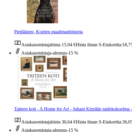
Pietiläinen, Koirien maailmanhistoria
Asiakasomistajahinta
15,94 €
Hinta ilman S-Etukorttia:
18,7
Asiakasomistaja-alennus
-15 %
Taiteen koti - A Home for Art - Juhani Kirpilän taidekokoelma 
Asiakasomistajahinta
30,64 €
Hinta ilman S-Etukorttia:
36,0
Asiakasomistaja-alennus
-15 %