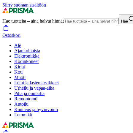
Siirry suoraan sisältöön
Hae tuotteita – aina halvat hinnat
Hae
Ostoskori
Ale
Ajankohtaista
Elektroniikka
Kodinkoneet
Kirjat
Koti
Muoti
Lelut ja lastentarvikkeet
Urheilu ja vapaa-aika
Piha ja puutarha
Remontointi
Autoilu
Kauneus ja hyvinvointi
Lemmikit