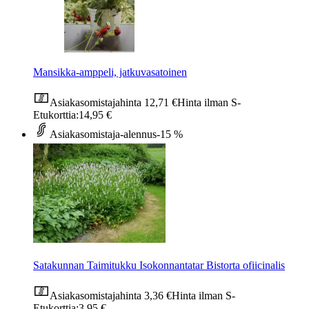
Mansikka-amppeli, jatkuvasatoinen
Asiakasomistajahinta
12,71 €
Hinta ilman S-
Etukorttia:
14,95 €
Asiakasomistaja-alennus
-15 %
Satakunnan Taimitukku Isokonnantatar Bistorta ofiicinalis
Asiakasomistajahinta
3,36 €
Hinta ilman S-
Etukorttia:
3,95 €