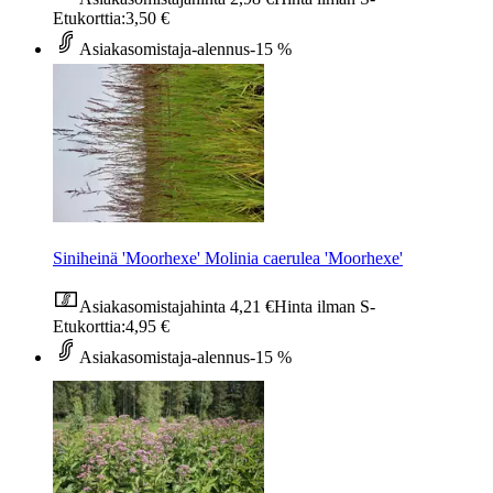
Etukorttia:
3,50 €
Asiakasomistaja-alennus
-15 %
Siniheinä 'Moorhexe' Molinia caerulea 'Moorhexe'
Asiakasomistajahinta
4,21 €
Hinta ilman S-
Etukorttia:
4,95 €
Asiakasomistaja-alennus
-15 %