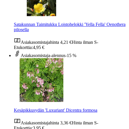
Satakunnan Taimitukku Loistohelokki 'Yella Fella' Oenothera
pilosella
Asiakasomistajahinta
4,21 €
Hinta ilman S-
Etukorttia:
4,95 €
Asiakasomistaja-alennus
-15 %
Kesäpikkusydän 'Luxuriant' Dicentra formosa
Asiakasomistajahinta
3,36 €
Hinta ilman S-
Etukorttia:
3,95 €