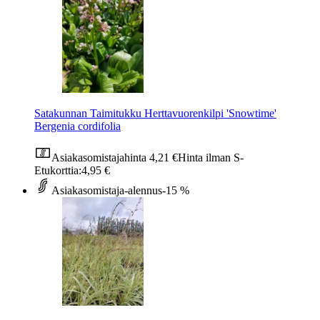
Satakunnan Taimitukku Herttavuorenkilpi 'Snowtime'
Bergenia cordifolia
Asiakasomistajahinta
4,21 €
Hinta ilman S-
Etukorttia:
4,95 €
Asiakasomistaja-alennus
-15 %