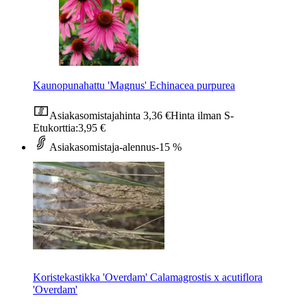
Kaunopunahattu 'Magnus' Echinacea purpurea
Asiakasomistajahinta
3,36 €
Hinta ilman S-
Etukorttia:
3,95 €
Asiakasomistaja-alennus
-15 %
Koristekastikka 'Overdam' Calamagrostis x acutiflora
'Overdam'