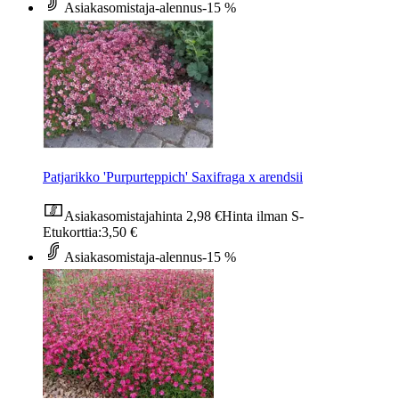
Asiakasomistaja-alennus
-15 %
Patjarikko 'Purpurteppich' Saxifraga x arendsii
Asiakasomistajahinta
2,98 €
Hinta ilman S-
Etukorttia:
3,50 €
Asiakasomistaja-alennus
-15 %