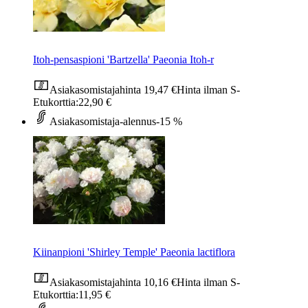
Itoh-pensaspioni 'Bartzella' Paeonia Itoh-r
Asiakasomistajahinta
19,47 €
Hinta ilman S-
Etukorttia:
22,90 €
Asiakasomistaja-alennus
-15 %
Kiinanpioni 'Shirley Temple' Paeonia lactiflora
Asiakasomistajahinta
10,16 €
Hinta ilman S-
Etukorttia:
11,95 €