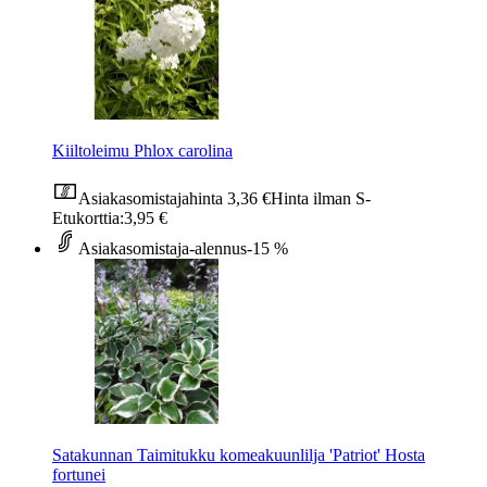
Kiiltoleimu Phlox carolina
Asiakasomistajahinta
3,36 €
Hinta ilman S-
Etukorttia:
3,95 €
Asiakasomistaja-alennus
-15 %
Satakunnan Taimitukku komeakuunlilja 'Patriot' Hosta
fortunei