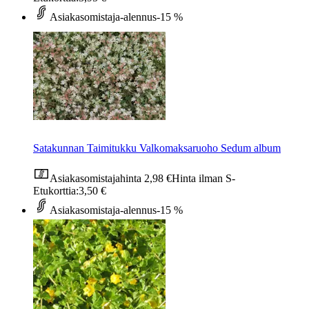
Asiakasomistaja-alennus
-15 %
Satakunnan Taimitukku Valkomaksaruoho Sedum album
Asiakasomistajahinta
2,98 €
Hinta ilman S-
Etukorttia:
3,50 €
Asiakasomistaja-alennus
-15 %