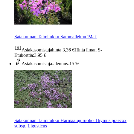
Satakunnan Taimitukku Sammalleimu 'Mai'
Asiakasomistajahinta
3,36 €
Hinta ilman S-
Etukorttia:
3,95 €
Asiakasomistaja-alennus
-15 %
Satakunnan Taimitukku Harmaa-ajuruoho Thymus praecox
subsp. Ligusticus