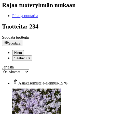
Rajaa tuoteryhmän mukaan
Piha ja puutarha
Tuotteita: 234
Suodata tuotteita
Suodata
Hinta
Saatavuus
Järjestä
Asiakasomistaja-alennus
-15 %