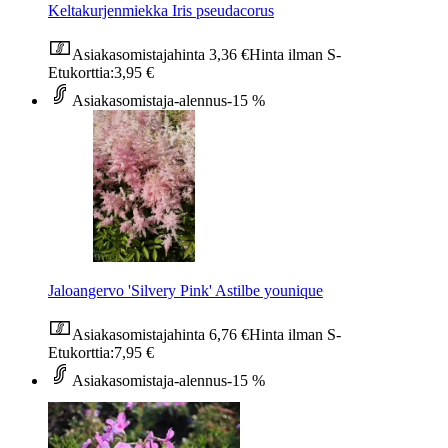
Keltakurjenmiekka Iris pseudacorus
Asiakasomistajahinta
3,36 €
Hinta ilman S-
Etukorttia:
3,95 €
Asiakasomistaja-alennus
-15 %
Jaloangervo 'Silvery Pink' Astilbe younique
Asiakasomistajahinta
6,76 €
Hinta ilman S-
Etukorttia:
7,95 €
Asiakasomistaja-alennus
-15 %