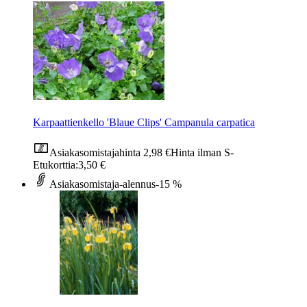
Karpaattienkello 'Blaue Clips' Campanula carpatica
Asiakasomistajahinta
2,98 €
Hinta ilman S-
Etukorttia:
3,50 €
Asiakasomistaja-alennus
-15 %