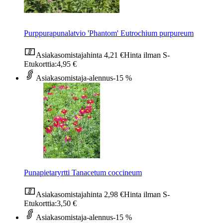
Purppurapunalatvio 'Phantom' Eutrochium purpureum
Asiakasomistajahinta
4,21 €
Hinta ilman S-
Etukorttia:
4,95 €
Asiakasomistaja-alennus
-15 %
Punapietaryrtti Tanacetum coccineum
Asiakasomistajahinta
2,98 €
Hinta ilman S-
Etukorttia:
3,50 €
Asiakasomistaja-alennus
-15 %