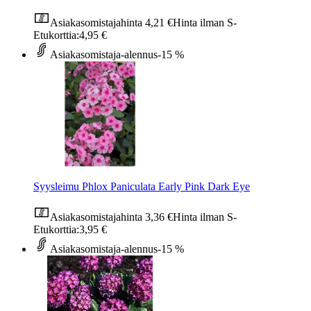
Asiakasomistajahinta
4,21 €
Hinta ilman S-
Etukorttia:
4,95 €
Asiakasomistaja-alennus
-15 %
Syysleimu Phlox Paniculata Early Pink Dark Eye
Asiakasomistajahinta
3,36 €
Hinta ilman S-
Etukorttia:
3,95 €
Asiakasomistaja-alennus
-15 %