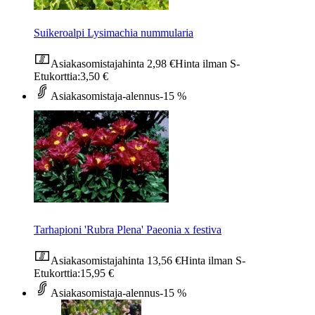
Suikeroalpi Lysimachia nummularia
Asiakasomistajahinta
2,98 €
Hinta ilman S-
Etukorttia:
3,50 €
Asiakasomistaja-alennus
-15 %
Tarhapioni 'Rubra Plena' Paeonia x festiva
Asiakasomistajahinta
13,56 €
Hinta ilman S-
Etukorttia:
15,95 €
Asiakasomistaja-alennus
-15 %