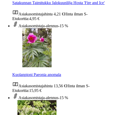
Satakunnan Taimitukku Jalokuunlilja Hosta 'Fire and Ice'
Asiakasomistajahinta
4,21 €
Hinta ilman S-
Etukorttia:
4,95 €
Asiakasomistaja-alennus
-15 %
Kuolanpioni Paeonia anomala
Asiakasomistajahinta
13,56 €
Hinta ilman S-
Etukorttia:
15,95 €
Asiakasomistaja-alennus
-15 %