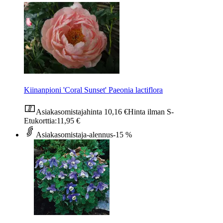
Kiinanpioni 'Coral Sunset' Paeonia lactiflora
Asiakasomistajahinta
10,16 €
Hinta ilman S-
Etukorttia:
11,95 €
Asiakasomistaja-alennus
-15 %