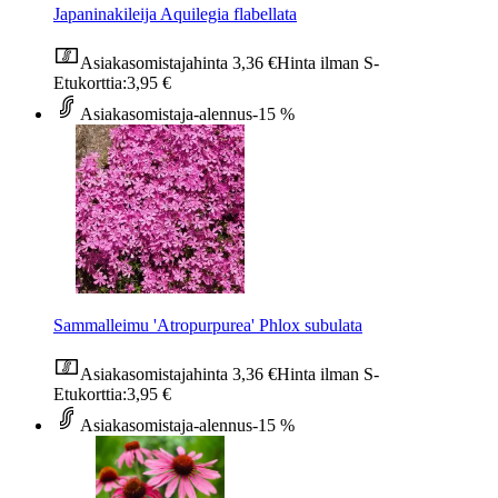
Japaninakileija Aquilegia flabellata
Asiakasomistajahinta
3,36 €
Hinta ilman S-
Etukorttia:
3,95 €
Asiakasomistaja-alennus
-15 %
Sammalleimu 'Atropurpurea' Phlox subulata
Asiakasomistajahinta
3,36 €
Hinta ilman S-
Etukorttia:
3,95 €
Asiakasomistaja-alennus
-15 %