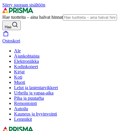
Siirry suoraan sisältöön
Hae tuotteita – aina halvat hinnat
Hae
Ostoskori
Ale
Ajankohtaista
Elektroniikka
Kodinkoneet
Kirjat
Koti
Muoti
Lelut ja lastentarvikkeet
Urheilu ja vapaa-aika
Piha ja puutarha
Remontointi
Autoilu
Kauneus ja hyvinvointi
Lemmikit