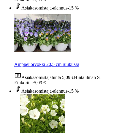
Asiakasomistaja-alennus
-15 %
Amppeliorvokki 20,5 cm ruukussa
Asiakasomistajahinta
5,09 €
Hinta ilman S-
Etukorttia:
5,99 €
Asiakasomistaja-alennus
-15 %