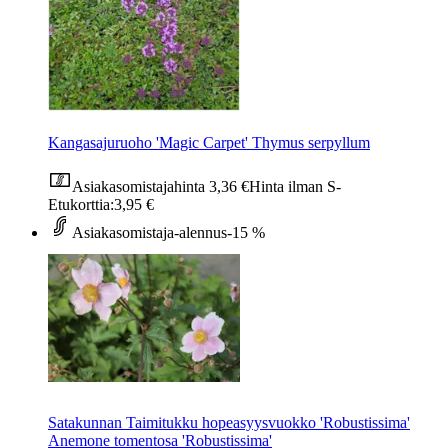
Kangasajuruoho 'Magic Carpet' Thymus serpyllum
Asiakasomistajahinta
3,36 €
Hinta ilman S-
Etukorttia:
3,95 €
Asiakasomistaja-alennus
-15 %
Satakunnan Taimitukku hopeasyysvuokko 'Robustissima'
Anemone tomentosa 'Robustissima'