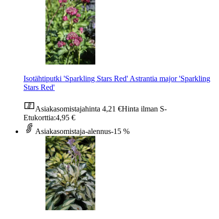
Isotähtiputki 'Sparkling Stars Red' Astrantia major 'Sparkling
Stars Red'
Asiakasomistajahinta
4,21 €
Hinta ilman S-
Etukorttia:
4,95 €
Asiakasomistaja-alennus
-15 %