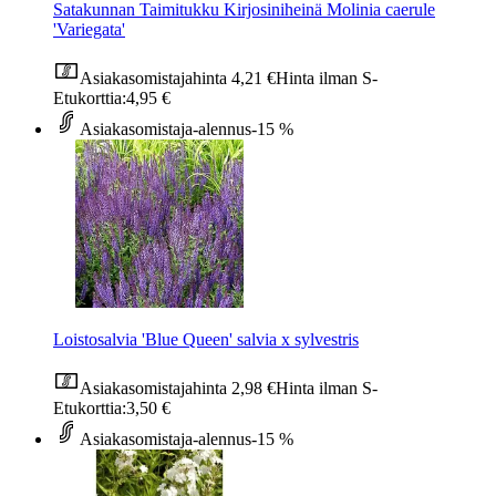
Satakunnan Taimitukku Kirjosiniheinä Molinia caerule
'Variegata'
Asiakasomistajahinta
4,21 €
Hinta ilman S-
Etukorttia:
4,95 €
Asiakasomistaja-alennus
-15 %
Loistosalvia 'Blue Queen' salvia x sylvestris
Asiakasomistajahinta
2,98 €
Hinta ilman S-
Etukorttia:
3,50 €
Asiakasomistaja-alennus
-15 %