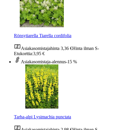
Rönsytiarella Tiarella cordifolia
Asiakasomistajahinta
3,36 €
Hinta ilman S-
Etukorttia:
3,95 €
Asiakasomistaja-alennus
-15 %
Tarha-alpi Lysimachia punctata
Asiakasomistajahinta
2,98 €
Hinta ilman S-