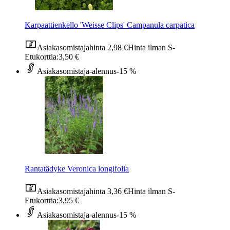
Karpaattienkello 'Weisse Clips' Campanula carpatica
Asiakasomistajahinta
2,98 €
Hinta ilman S-
Etukorttia:
3,50 €
Asiakasomistaja-alennus
-15 %
Rantatädyke Veronica longifolia
Asiakasomistajahinta
3,36 €
Hinta ilman S-
Etukorttia:
3,95 €
Asiakasomistaja-alennus
-15 %