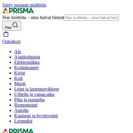
Siirry suoraan sisältöön
Hae tuotteita – aina halvat hinnat
Hae
Ostoskori
Ale
Ajankohtaista
Elektroniikka
Kodinkoneet
Kirjat
Koti
Muoti
Lelut ja lastentarvikkeet
Urheilu ja vapaa-aika
Piha ja puutarha
Remontointi
Autoilu
Kauneus ja hyvinvointi
Lemmikit