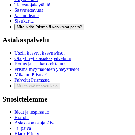
Tietosuojakäytäntö
Saavutettavuus
Vastuullisuus
Sivukartta
Mitä pidät Prisma.fi-verkkokaupasta?
Asiakaspalvelu
Usein kysytyt kysymykset
Ota yhteyttä asiakaspalveluun
Bonus ja asiakasomistajuus
Prisma-myymälöiden yhteystiedot
Mikä on Prisma?
Palvelut Prismassa
Muuta evästeasetuksia
Suosittelemme
Ideat ja inspiraatio
Brändit
Asiakasomistajapäivät
Tilipäivä
Black Friday