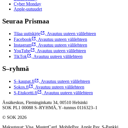
Cyber Monday
Apple-uutuudet
Seuraa Prismaa
Tilaa uutiskirje
,
Avautuu uuteen välilehteen
Facebook
,
Avautuu uuteen välilehteen
Instagram
,
Avautuu uuteen välilehteen
YouTube
,
Avautuu uuteen välilehteen
TikTok
,
Avautuu uuteen välilehteen
S–ryhmä
S–kaupat.fi
,
Avautuu uuteen välilehteen
Sokos.fi
,
Avautuu uuteen välilehteen
S-Etukortti.fi
,
Avautuu uuteen välilehteen
Ässäkeskus, Fleminginkatu 34, 00510 Helsinki
SOK PL1 00088 S–RYHMÄ,
Y–tunnus 0116323–1
© SOK 2026
Maksutavat
:
Visa, MasterCard, MobilePay, Apple Pay, S-Pankki,