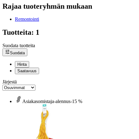
Rajaa tuoteryhmän mukaan
Remontointi
Tuotteita: 1
Suodata tuotteita
Suodata
Hinta
Saatavuus
Järjestä
Asiakasomistaja-alennus
-15 %