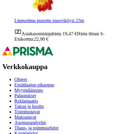
Lippusiima punottu muoviköysi 25m
Asiakasomistajahinta
19,47 €
Hinta ilman S-
Etukorttia:
22,90 €
Verkkokauppa
Ohjeet
Ensitilaajan pikaopas
Myymälänouto
Palautukset
Reklamaatio
Takuu ja huolto
Toimitustavat
Maksutavat
Asennuspalvelut
Tilaus- ja toimitusehdot
Käyttöehdot