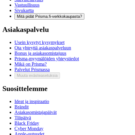
Vastuullisuus
Sivukartta
Mitä pidät Prisma.fi-verkkokaupasta?
Asiakaspalvelu
Usein kysytyt kysymykset
Ota yhteyttä asiakaspalveluun
Bonus ja asiakasomistajuus
Prisma-myymälöiden yhteystiedot
Mikä on Prisma?
Palvelut Prismassa
Muuta evästeasetuksia
Suosittelemme
Ideat ja inspiraatio
Brändit
Asiakasomistajapäivät
Tilipäivä
Black Friday
Cyber Monday
Apple-uutuudet