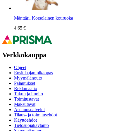
Mänttäri, Korsolainen kotiruoka
4,65 €
Verkkokauppa
Ohjeet
Ensitilaajan pikaopas
Myymälänouto
Palautukset
Reklamaatio
Takuu ja huolto
Toimitustavat
Maksutavat
Asennuspalvelut
Tilaus- ja toimitusehdot
Käyttöehdot
Tietosuojakäytäntö
Saavutettavuus