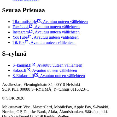
Seuraa Prismaa
Tilaa uutiskirje
,
Avautuu uuteen välilehteen
Facebook
,
Avautuu uuteen välilehteen
Instagram
,
Avautuu uuteen välilehteen
YouTube
,
Avautuu uuteen välilehteen
TikTok
,
Avautuu uuteen välilehteen
S–ryhmä
S–kaupat.fi
,
Avautuu uuteen välilehteen
Sokos.fi
,
Avautuu uuteen välilehteen
S-Etukortti.fi
,
Avautuu uuteen välilehteen
Ässäkeskus, Fleminginkatu 34, 00510 Helsinki
SOK PL1 00088 S–RYHMÄ,
Y–tunnus 0116323–1
© SOK 2026
Maksutavat
:
Visa, MasterCard, MobilePay, Apple Pay, S-Pankki,
Nordea, OP, Danske Bank, Aktia, Ålandsbanken, Säästöpankki,
Oma Säästöpankki, POP Pankki, Walley