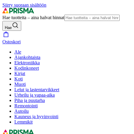
Siirry suoraan sisältöön
Hae tuotteita – aina halvat hinnat
Hae
Ostoskori
Ale
Ajankohtaista
Elektroniikka
Kodinkoneet
Kirjat
Koti
Muoti
Lelut ja lastentarvikkeet
Urheilu ja vapaa-aika
Piha ja puutarha
Remontointi
Autoilu
Kauneus ja hyvinvointi
Lemmikit