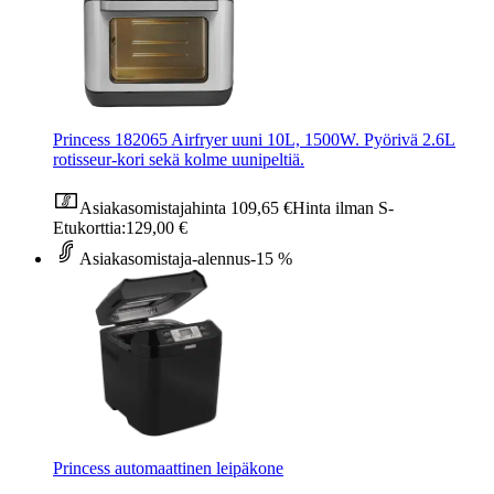
Princess 182065 Airfryer uuni 10L, 1500W. Pyörivä 2.6L
rotisseur-kori sekä kolme uunipeltiä.
Asiakasomistajahinta
109,65 €
Hinta ilman S-
Etukorttia:
129,00 €
Asiakasomistaja-alennus
-15 %
Princess automaattinen leipäkone