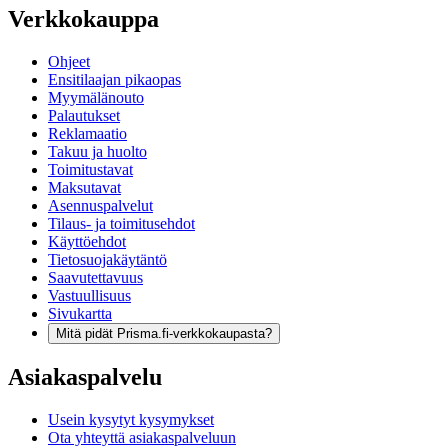
Verkkokauppa
Ohjeet
Ensitilaajan pikaopas
Myymälänouto
Palautukset
Reklamaatio
Takuu ja huolto
Toimitustavat
Maksutavat
Asennuspalvelut
Tilaus- ja toimitusehdot
Käyttöehdot
Tietosuojakäytäntö
Saavutettavuus
Vastuullisuus
Sivukartta
Mitä pidät Prisma.fi-verkkokaupasta?
Asiakaspalvelu
Usein kysytyt kysymykset
Ota yhteyttä asiakaspalveluun