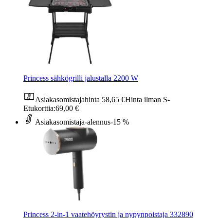
Princess sähkögrilli jalustalla 2200 W
Asiakasomistajahinta
58,65 €
Hinta ilman S-
Etukorttia:
69,00 €
Asiakasomistaja-alennus
-15 %
Princess 2-in-1 vaatehöyrystin ja nypynpoistaja 332890