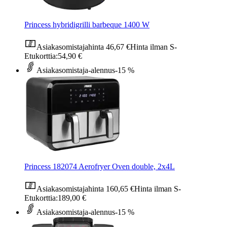
Princess hybridigrilli barbeque 1400 W
Asiakasomistajahinta
46,67 €
Hinta ilman S-
Etukorttia:
54,90 €
Asiakasomistaja-alennus
-15 %
Princess 182074 Aerofryer Oven double, 2x4L
Asiakasomistajahinta
160,65 €
Hinta ilman S-
Etukorttia:
189,00 €
Asiakasomistaja-alennus
-15 %