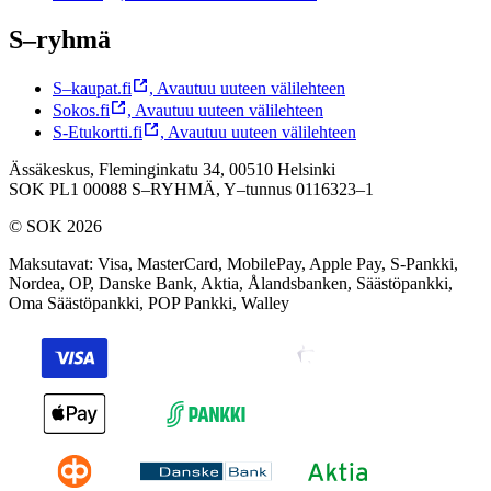
S–ryhmä
S–kaupat.fi
,
Avautuu uuteen välilehteen
Sokos.fi
,
Avautuu uuteen välilehteen
S-Etukortti.fi
,
Avautuu uuteen välilehteen
Ässäkeskus, Fleminginkatu 34, 00510 Helsinki
SOK PL1 00088 S–RYHMÄ,
Y–tunnus 0116323–1
© SOK 2026
Maksutavat
:
Visa, MasterCard, MobilePay, Apple Pay, S-Pankki,
Nordea, OP, Danske Bank, Aktia, Ålandsbanken, Säästöpankki,
Oma Säästöpankki, POP Pankki, Walley