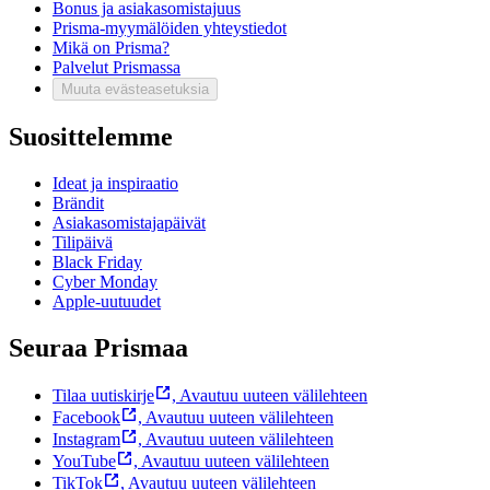
Bonus ja asiakasomistajuus
Prisma-myymälöiden yhteystiedot
Mikä on Prisma?
Palvelut Prismassa
Muuta evästeasetuksia
Suosittelemme
Ideat ja inspiraatio
Brändit
Asiakasomistajapäivät
Tilipäivä
Black Friday
Cyber Monday
Apple-uutuudet
Seuraa Prismaa
Tilaa uutiskirje
,
Avautuu uuteen välilehteen
Facebook
,
Avautuu uuteen välilehteen
Instagram
,
Avautuu uuteen välilehteen
YouTube
,
Avautuu uuteen välilehteen
TikTok
,
Avautuu uuteen välilehteen