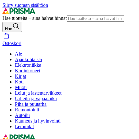
Siirry suoraan sisältöön
Hae tuotteita – aina halvat hinnat
Hae
Ostoskori
Ale
Ajankohtaista
Elektroniikka
Kodinkoneet
Kirjat
Koti
Muoti
Lelut ja lastentarvikkeet
Urheilu ja vapaa-aika
Piha ja puutarha
Remontointi
Autoilu
Kauneus ja hyvinvointi
Lemmikit