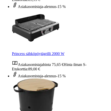
Asiakasomistaja-alennus
-15 %
Princess sähköpöytägrilli 2000 W
Asiakasomistajahinta
75,65 €
Hinta ilman S-
Etukorttia:
89,00 €
Asiakasomistaja-alennus
-15 %