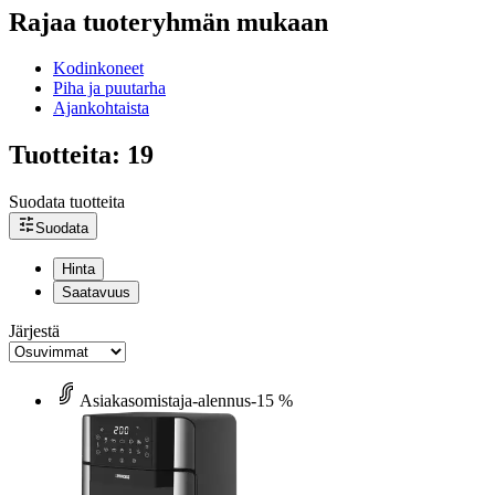
Rajaa tuoteryhmän mukaan
Kodinkoneet
Piha ja puutarha
Ajankohtaista
Tuotteita: 19
Suodata tuotteita
Suodata
Hinta
Saatavuus
Järjestä
Asiakasomistaja-alennus
-15 %