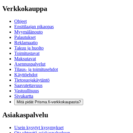
Verkkokauppa
Ohjeet
Ensitilaajan pikaopas
Myymälänouto
Palautukset
Reklamaatio
Takuu ja huolto
Toimitustavat
Maksutavat
Asennuspalvelut
Tilaus- ja toimitusehdot
Käyttöehdot
Tietosuojakäytäntö
Saavutettavuus
Vastuullisuus
Sivukartta
Mitä pidät Prisma.fi-verkkokaupasta?
Asiakaspalvelu
Usein kysytyt kysymykset
Ota yhteyttä asiakaspalveluun