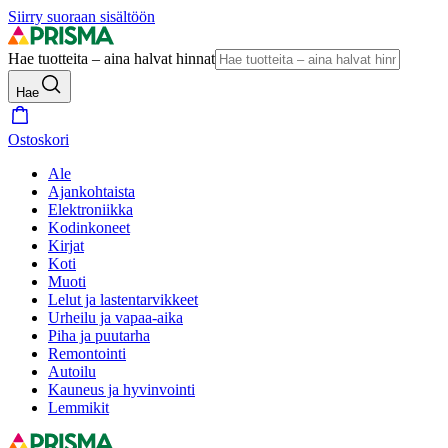
Siirry suoraan sisältöön
Hae tuotteita – aina halvat hinnat
Hae
Ostoskori
Ale
Ajankohtaista
Elektroniikka
Kodinkoneet
Kirjat
Koti
Muoti
Lelut ja lastentarvikkeet
Urheilu ja vapaa-aika
Piha ja puutarha
Remontointi
Autoilu
Kauneus ja hyvinvointi
Lemmikit