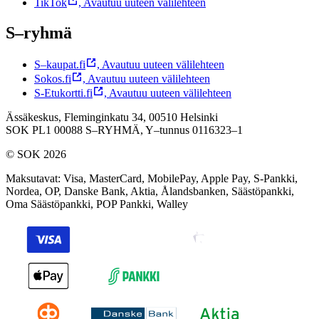
TikTok
,
Avautuu uuteen välilehteen
S–ryhmä
S–kaupat.fi
,
Avautuu uuteen välilehteen
Sokos.fi
,
Avautuu uuteen välilehteen
S-Etukortti.fi
,
Avautuu uuteen välilehteen
Ässäkeskus, Fleminginkatu 34, 00510 Helsinki
SOK PL1 00088 S–RYHMÄ,
Y–tunnus 0116323–1
© SOK 2026
Maksutavat
:
Visa, MasterCard, MobilePay, Apple Pay, S-Pankki,
Nordea, OP, Danske Bank, Aktia, Ålandsbanken, Säästöpankki,
Oma Säästöpankki, POP Pankki, Walley