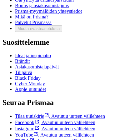
Bonus ja asiakasomistajuus
Prisma-myymälöiden yhteystiedot
Mikä on Prisma?
Palvelut Prismassa
Muuta evästeasetuksia
Suosittelemme
Ideat ja inspiraatio
Brändit
Asiakasomistajapäivät
Tilipäivä
Black Friday
Cyber Monday
Apple-uutuudet
Seuraa Prismaa
Tilaa uutiskirje
,
Avautuu uuteen välilehteen
Facebook
,
Avautuu uuteen välilehteen
Instagram
,
Avautuu uuteen välilehteen
YouTube
,
Avautuu uuteen välilehteen