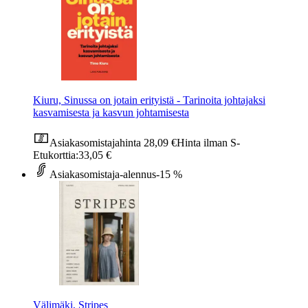
Kiuru, Sinussa on jotain erityistä - Tarinoita johtajaksi
kasvamisesta ja kasvun johtamisesta
Asiakasomistajahinta
28,09 €
Hinta ilman S-
Etukorttia:
33,05 €
Asiakasomistaja-alennus
-15 %
Välimäki, Stripes