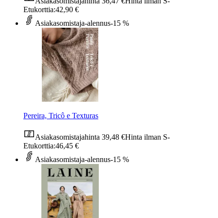
Asiakasomistajahinta
36,47 €
Hinta ilman S-
Etukorttia:
42,90 €
Asiakasomistaja-alennus
-15 %
Pereira, Tricô e Texturas
Asiakasomistajahinta
39,48 €
Hinta ilman S-
Etukorttia:
46,45 €
Asiakasomistaja-alennus
-15 %