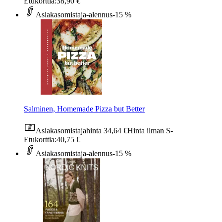
Etukorttia:
38,90 €
Asiakasomistaja-alennus
-15 %
Salminen, Homemade Pizza but Better
Asiakasomistajahinta
34,64 €
Hinta ilman S-
Etukorttia:
40,75 €
Asiakasomistaja-alennus
-15 %