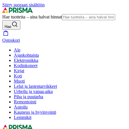
Siirry suoraan sisältöön
Hae tuotteita – aina halvat hinnat
Hae
Ostoskori
Ale
Ajankohtaista
Elektroniikka
Kodinkoneet
Kirjat
Koti
Muoti
Lelut ja lastentarvikkeet
Urheilu ja vapaa-aika
Piha ja puutarha
Remontointi
Autoilu
Kauneus ja hyvinvointi
Lemmikit