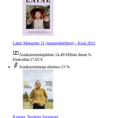
Laine Magazine 11 (suomenkielinen) - Kesä 2021
Asiakasomistajahinta
14,49 €
Hinta ilman S-
Etukorttia:
17,05 €
Asiakasomistaja-alennus
-15 %
Kramer, Neuleita Suomesta