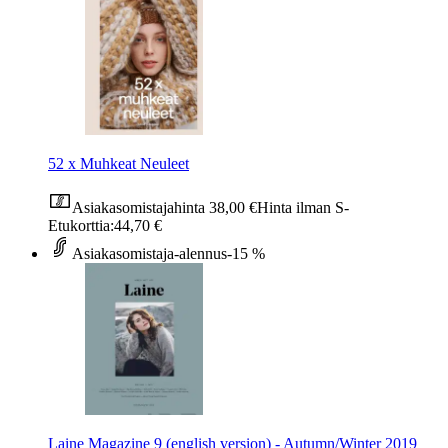
52 x Muhkeat Neuleet
Asiakasomistajahinta
38,00 €
Hinta ilman S-
Etukorttia:
44,70 €
Asiakasomistaja-alennus
-15 %
Laine Magazine 9 (english version) - Autumn/Winter 2019