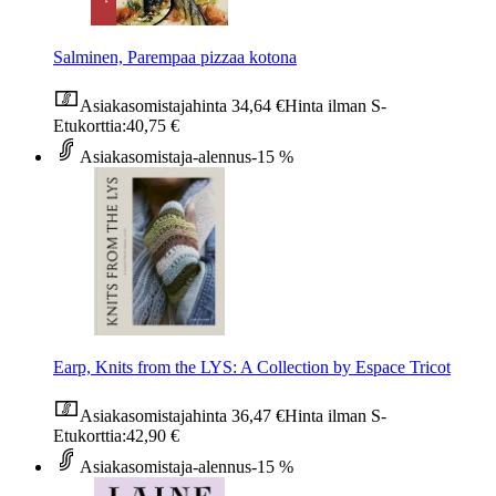
Salminen, Parempaa pizzaa kotona
Asiakasomistajahinta
34,64 €
Hinta ilman S-
Etukorttia:
40,75 €
Asiakasomistaja-alennus
-15 %
Earp, Knits from the LYS: A Collection by Espace Tricot
Asiakasomistajahinta
36,47 €
Hinta ilman S-
Etukorttia:
42,90 €
Asiakasomistaja-alennus
-15 %