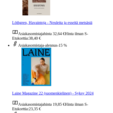
Löthgren, Havaintoja - Neuleita ja esseitä metsästä
Asiakasomistajahinta
32,64 €
Hinta ilman S-
Etukorttia:
38,40 €
Asiakasomistaja-alennus
-15 %
Laine Magazine 22 (suomenkielinen) - Syksy 2024
Asiakasomistajahinta
19,85 €
Hinta ilman S-
Etukorttia:
23,35 €