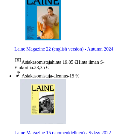
Laine Magazine 22 (english version) - Autumn 2024
Asiakasomistajahinta
19,85 €
Hinta ilman S-
Etukorttia:
23,35 €
Asiakasomistaja-alennus
-15 %
Laine Magazine 15 (suomenkielinen) - Syksy 2022