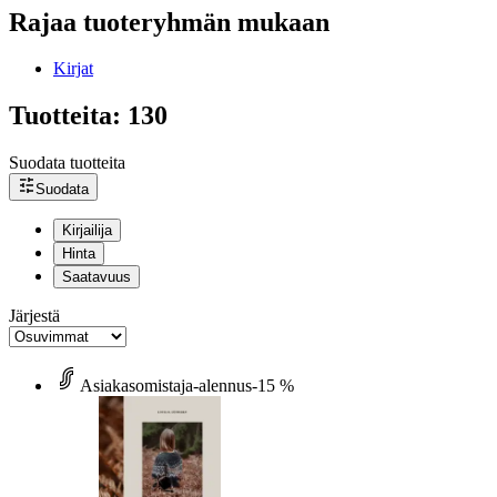
Rajaa tuoteryhmän mukaan
Kirjat
Tuotteita: 130
Suodata tuotteita
Suodata
Kirjailija
Hinta
Saatavuus
Järjestä
Asiakasomistaja-alennus
-15 %