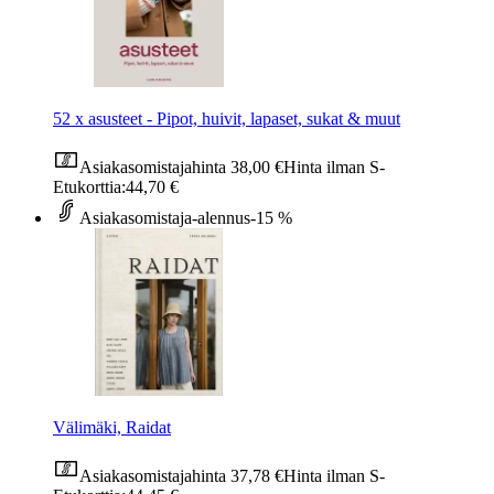
52 x asusteet - Pipot, huivit, lapaset, sukat & muut
Asiakasomistajahinta
38,00 €
Hinta ilman S-
Etukorttia:
44,70 €
Asiakasomistaja-alennus
-15 %
Välimäki, Raidat
Asiakasomistajahinta
37,78 €
Hinta ilman S-