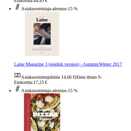
Etukorttia:
44,45 €
Asiakasomistaja-alennus
-15 %
Laine Magazine 3 (english version) - Autumn/Winter 2017
Asiakasomistajahinta
14,66 €
Hinta ilman S-
Etukorttia:
17,25 €
Asiakasomistaja-alennus
-15 %