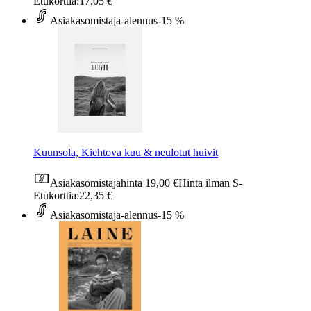
Etukorttia:
17,05 €
Asiakasomistaja-alennus
-15 %
Kuunsola, Kiehtova kuu & neulotut huivit
Asiakasomistajahinta
19,00 €
Hinta ilman S-
Etukorttia:
22,35 €
Asiakasomistaja-alennus
-15 %