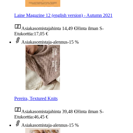
Laine Magazine 12 (english version) - Autumn 2021
Asiakasomistajahinta
14,49 €
Hinta ilman S-
Etukorttia:
17,05 €
Asiakasomistaja-alennus
-15 %
Pereira, Textured Knits
Asiakasomistajahinta
39,48 €
Hinta ilman S-
Etukorttia:
46,45 €
Asiakasomistaja-alennus
-15 %