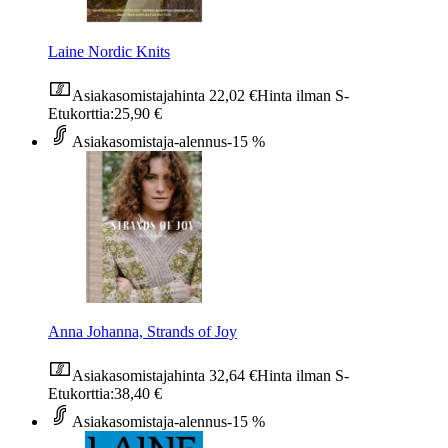
Laine Nordic Knits
Asiakasomistajahinta
22,02 €
Hinta ilman S-
Etukorttia:
25,90 €
Asiakasomistaja-alennus
-15 %
Anna Johanna, Strands of Joy
Asiakasomistajahinta
32,64 €
Hinta ilman S-
Etukorttia:
38,40 €
Asiakasomistaja-alennus
-15 %