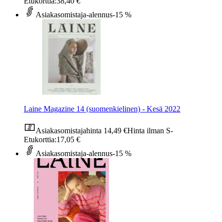
Etukorttia:
38,40 €
Asiakasomistaja-alennus
-15 %
Laine Magazine 14 (suomenkielinen) - Kesä 2022
Asiakasomistajahinta
14,49 €
Hinta ilman S-
Etukorttia:
17,05 €
Asiakasomistaja-alennus
-15 %