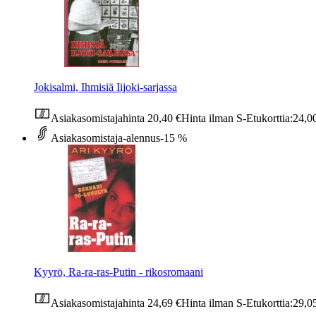
Jokisalmi, Ihmisiä Iijoki-sarjassa
Asiakasomistajahinta
20,40 €
Hinta ilman S-Etukorttia:
24,0
Asiakasomistaja-alennus
-15 %
Kyyrö, Ra-ra-ras-Putin - rikosromaani
Asiakasomistajahinta
24,69 €
Hinta ilman S-Etukorttia:
29,0