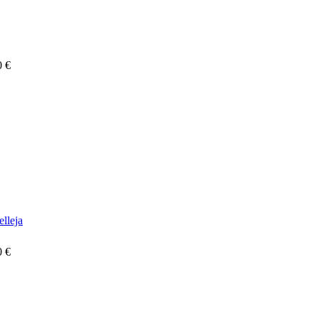
0 €
elleja
0 €