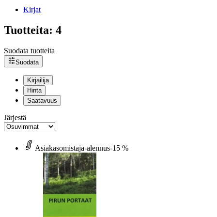
Kirjat
Tuotteita: 4
Suodata tuotteita
Suodata
Kirjailija
Hinta
Saatavuus
Järjestä
Asiakasomistaja-alennus
-15 %