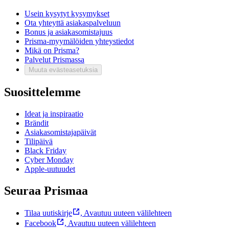
Usein kysytyt kysymykset
Ota yhteyttä asiakaspalveluun
Bonus ja asiakasomistajuus
Prisma-myymälöiden yhteystiedot
Mikä on Prisma?
Palvelut Prismassa
Muuta evästeasetuksia
Suosittelemme
Ideat ja inspiraatio
Brändit
Asiakasomistajapäivät
Tilipäivä
Black Friday
Cyber Monday
Apple-uutuudet
Seuraa Prismaa
Tilaa uutiskirje
,
Avautuu uuteen välilehteen
Facebook
,
Avautuu uuteen välilehteen