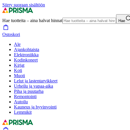
Siirry suoraan sisältöön
Hae tuotteita – aina halvat hinnat
Hae
Ostoskori
Ale
Ajankohtaista
Elektroniikka
Kodinkoneet
Kirjat
Koti
Muoti
Lelut ja lastentarvikkeet
Urheilu ja vapaa-aika
Piha ja puutarha
Remontointi
Autoilu
Kauneus ja hyvinvointi
Lemmikit