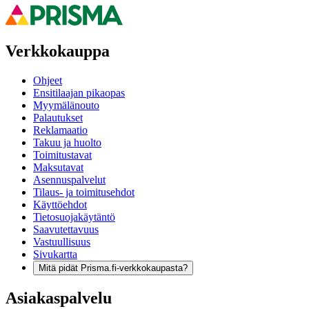
Verkkokauppa
Ohjeet
Ensitilaajan pikaopas
Myymälänouto
Palautukset
Reklamaatio
Takuu ja huolto
Toimitustavat
Maksutavat
Asennuspalvelut
Tilaus- ja toimitusehdot
Käyttöehdot
Tietosuojakäytäntö
Saavutettavuus
Vastuullisuus
Sivukartta
Mitä pidät Prisma.fi-verkkokaupasta?
Asiakaspalvelu