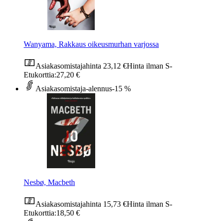
Wanyama, Rakkaus oikeusmurhan varjossa
Asiakasomistajahinta
23,12 €
Hinta ilman S-
Etukorttia:
27,20 €
Asiakasomistaja-alennus
-15 %
Nesbø, Macbeth
Asiakasomistajahinta
15,73 €
Hinta ilman S-
Etukorttia:
18,50 €