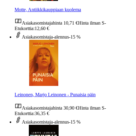
Motte, Antiikkikauppiaan kuolema
Asiakasomistajahinta
10,71 €
Hinta ilman S-
Etukorttia:
12,60 €
Asiakasomistaja-alennus
-15 %
Leinonen, Marjo Leinonen - Punaisia päin
Asiakasomistajahinta
30,90 €
Hinta ilman S-
Etukorttia:
36,35 €
Asiakasomistaja-alennus
-15 %