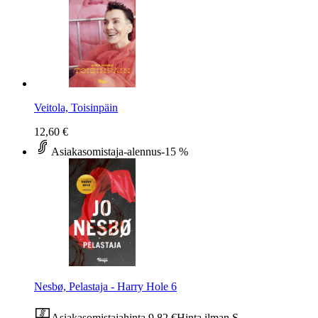
Veitola, Toisinpäin
12,60 €
Asiakasomistaja-alennus
-15 %
Nesbø, Pelastaja - Harry Hole 6
Asiakasomistajahinta
9,82 €
Hinta ilman S-