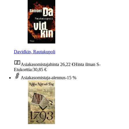
Davidkin, Rautakupoli
Asiakasomistajahinta
26,22 €
Hinta ilman S-
Etukorttia:
30,85 €
Asiakasomistaja-alennus
-15 %