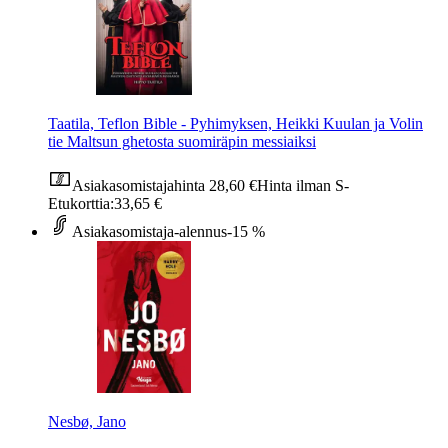
Taatila, Teflon Bible - Pyhimyksen, Heikki Kuulan ja Volin
tie Maltsun ghetosta suomiräpin messiaiksi
Asiakasomistajahinta
28,60 €
Hinta ilman S-
Etukorttia:
33,65 €
Asiakasomistaja-alennus
-15 %
Nesbø, Jano