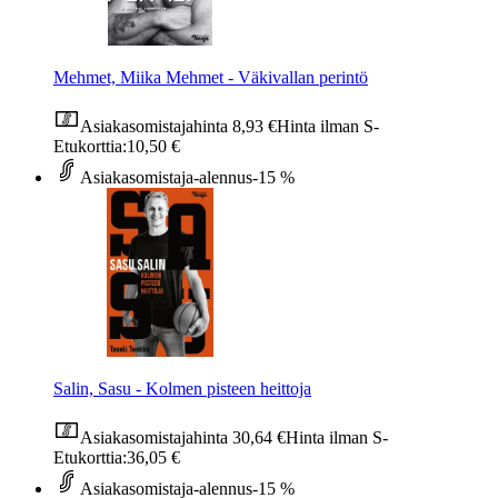
Mehmet, Miika Mehmet - Väkivallan perintö
Asiakasomistajahinta
8,93 €
Hinta ilman S-
Etukorttia:
10,50 €
Asiakasomistaja-alennus
-15 %
Salin, Sasu - Kolmen pisteen heittoja
Asiakasomistajahinta
30,64 €
Hinta ilman S-
Etukorttia:
36,05 €
Asiakasomistaja-alennus
-15 %