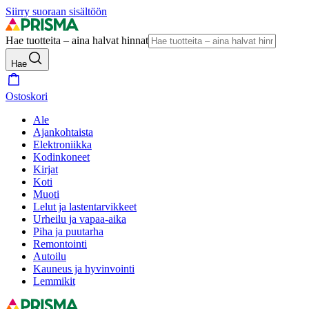
Siirry suoraan sisältöön
Hae tuotteita – aina halvat hinnat
Hae
Ostoskori
Ale
Ajankohtaista
Elektroniikka
Kodinkoneet
Kirjat
Koti
Muoti
Lelut ja lastentarvikkeet
Urheilu ja vapaa-aika
Piha ja puutarha
Remontointi
Autoilu
Kauneus ja hyvinvointi
Lemmikit