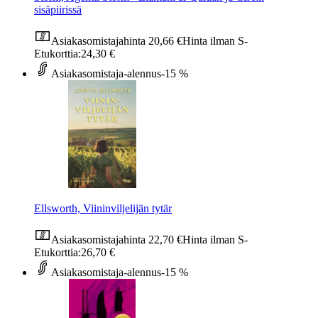
sisäpiirissä
Asiakasomistajahinta
20,66 €
Hinta ilman S-
Etukorttia:
24,30 €
Asiakasomistaja-alennus
-15 %
Ellsworth, Viininviljelijän tytär
Asiakasomistajahinta
22,70 €
Hinta ilman S-
Etukorttia:
26,70 €
Asiakasomistaja-alennus
-15 %