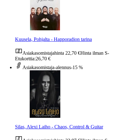
Kuusela, Pohjalta - Happoradion tarina
Asiakasomistajahinta
22,70 €
Hinta ilman S-
Etukorttia:
26,70 €
Asiakasomistaja-alennus
-15 %
Silas, Alexi Laiho - Chaos, Control & Guitar