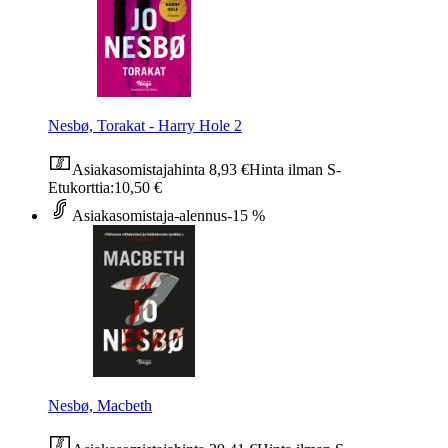
Nesbø, Torakat - Harry Hole 2
Asiakasomistajahinta
8,93 €
Hinta ilman S-
Etukorttia:
10,50 €
Asiakasomistaja-alennus
-15 %
Nesbø, Macbeth