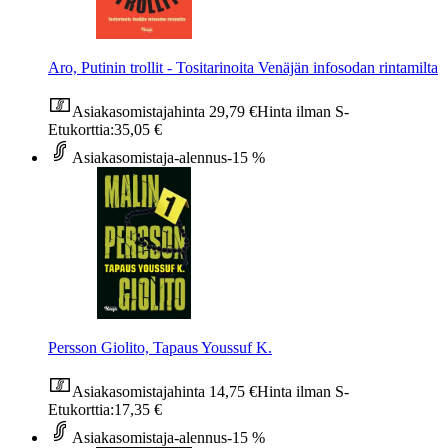
Aro, Putinin trollit - Tositarinoita Venäjän infosodan rintamilta
Asiakasomistajahinta
29,79 €
Hinta ilman S-
Etukorttia:
35,05 €
Asiakasomistaja-alennus
-15 %
Persson Giolito, Tapaus Youssuf K.
Asiakasomistajahinta
14,75 €
Hinta ilman S-
Etukorttia:
17,35 €
Asiakasomistaja-alennus
-15 %