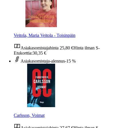
Veitola, Maria Veitola - Toisinpäin
Asiakasomistajahinta
25,80 €
Hinta ilman S-
Etukorttia:
30,35 €
Asiakasomistaja-alennus
-15 %
Carlsson, Voimat
Asiakasomistajahinta
27,67 €
Hinta ilman S-