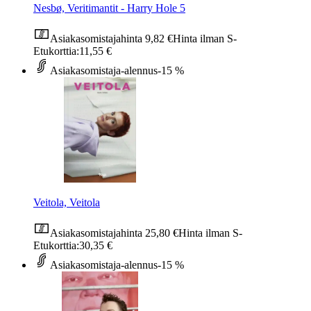
Nesbø, Veritimantit - Harry Hole 5
Asiakasomistajahinta
9,82 €
Hinta ilman S-
Etukorttia:
11,55 €
Asiakasomistaja-alennus
-15 %
Veitola, Veitola
Asiakasomistajahinta
25,80 €
Hinta ilman S-
Etukorttia:
30,35 €
Asiakasomistaja-alennus
-15 %