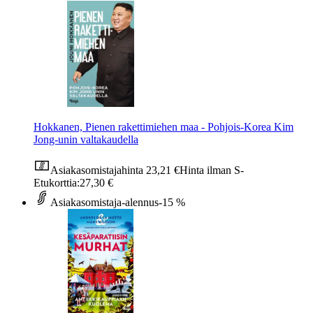
Hokkanen, Pienen rakettimiehen maa - Pohjois-Korea Kim
Jong-unin valtakaudella
Asiakasomistajahinta
23,21 €
Hinta ilman S-
Etukorttia:
27,30 €
Asiakasomistaja-alennus
-15 %