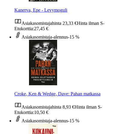
Kanerva, Epe - Levymoguli
Asiakasomistajahinta
23,33 €
Hinta ilman S-
Etukorttia:
27,45 €
Asiakasomistaja-alennus
-15 %
Croke, Ken & Wedge, Dave: Pahan matkassa
Asiakasomistajahinta
8,93 €
Hinta ilman S-
Etukorttia:
10,50 €
Asiakasomistaja-alennus
-15 %