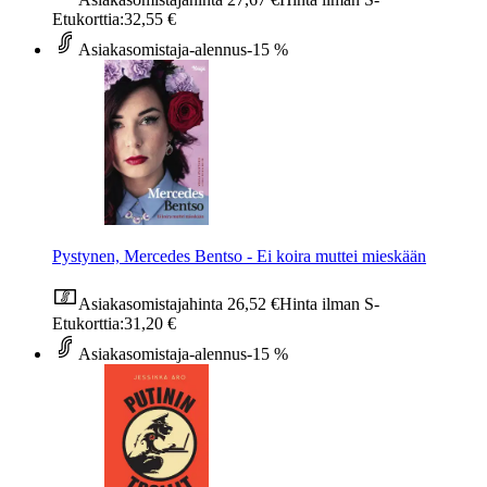
Etukorttia:
32,55 €
Asiakasomistaja-alennus
-15 %
Pystynen, Mercedes Bentso - Ei koira muttei mieskään
Asiakasomistajahinta
26,52 €
Hinta ilman S-
Etukorttia:
31,20 €
Asiakasomistaja-alennus
-15 %