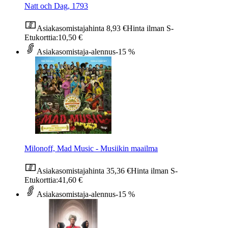
Natt och Dag, 1793
Asiakasomistajahinta
8,93 €
Hinta ilman S-
Etukorttia:
10,50 €
Asiakasomistaja-alennus
-15 %
Milonoff, Mad Music - Musiikin maailma
Asiakasomistajahinta
35,36 €
Hinta ilman S-
Etukorttia:
41,60 €
Asiakasomistaja-alennus
-15 %