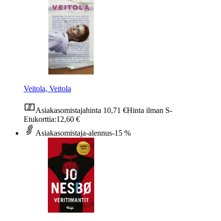
Veitola, Veitola
Asiakasomistajahinta
10,71 €
Hinta ilman S-
Etukorttia:
12,60 €
Asiakasomistaja-alennus
-15 %