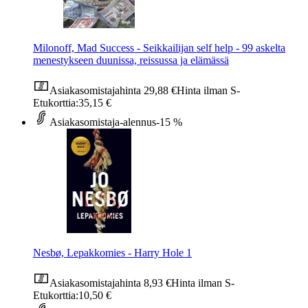
Milonoff, Mad Success - Seikkailijan self help - 99 askelta
menestykseen duunissa, reissussa ja elämässä
Asiakasomistajahinta
29,88 €
Hinta ilman S-
Etukorttia:
35,15 €
Asiakasomistaja-alennus
-15 %
Nesbø, Lepakkomies - Harry Hole 1
Asiakasomistajahinta
8,93 €
Hinta ilman S-
Etukorttia:
10,50 €