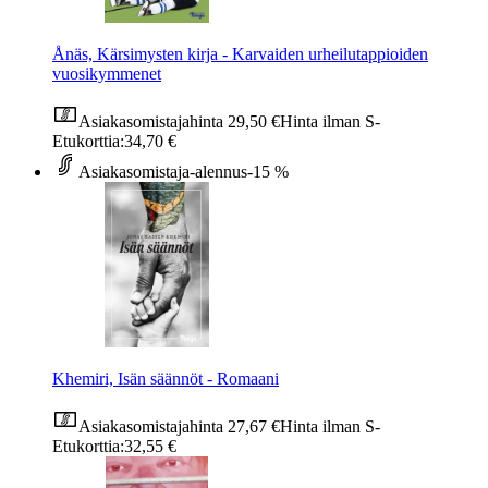
Ånäs, Kärsimysten kirja - Karvaiden urheilutappioiden
vuosikymmenet
Asiakasomistajahinta
29,50 €
Hinta ilman S-
Etukorttia:
34,70 €
Asiakasomistaja-alennus
-15 %
Khemiri, Isän säännöt - Romaani
Asiakasomistajahinta
27,67 €
Hinta ilman S-
Etukorttia:
32,55 €