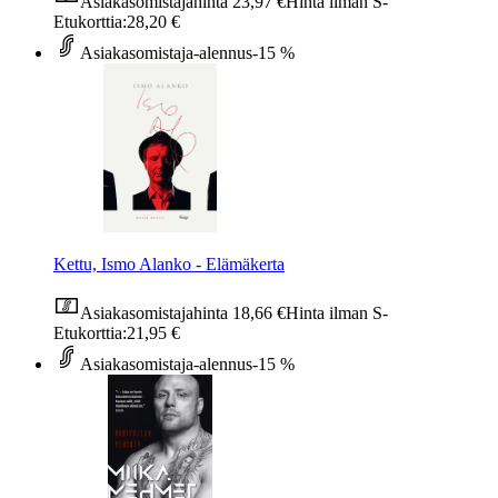
Asiakasomistajahinta
23,97 €
Hinta ilman S-
Etukorttia:
28,20 €
Asiakasomistaja-alennus
-15 %
Kettu, Ismo Alanko - Elämäkerta
Asiakasomistajahinta
18,66 €
Hinta ilman S-
Etukorttia:
21,95 €
Asiakasomistaja-alennus
-15 %