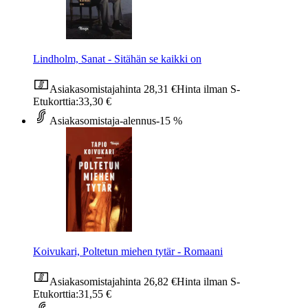
Lindholm, Sanat - Sitähän se kaikki on
Asiakasomistajahinta
28,31 €
Hinta ilman S-
Etukorttia:
33,30 €
Asiakasomistaja-alennus
-15 %
Koivukari, Poltetun miehen tytär - Romaani
Asiakasomistajahinta
26,82 €
Hinta ilman S-
Etukorttia:
31,55 €