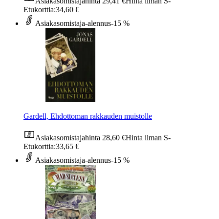
Asiakasomistajahinta
29,41 €
Hinta ilman S-
Etukorttia:
34,60 €
Asiakasomistaja-alennus
-15 %
Gardell, Ehdottoman rakkauden muistolle
Asiakasomistajahinta
28,60 €
Hinta ilman S-
Etukorttia:
33,65 €
Asiakasomistaja-alennus
-15 %