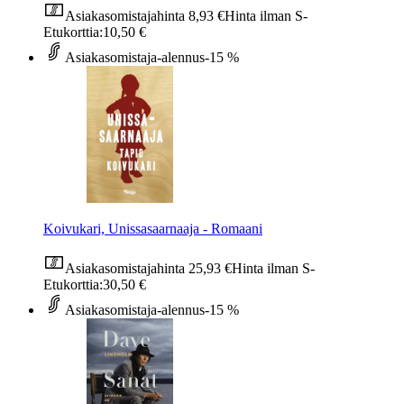
Asiakasomistajahinta
8,93 €
Hinta ilman S-
Etukorttia:
10,50 €
Asiakasomistaja-alennus
-15 %
Koivukari, Unissasaarnaaja - Romaani
Asiakasomistajahinta
25,93 €
Hinta ilman S-
Etukorttia:
30,50 €
Asiakasomistaja-alennus
-15 %