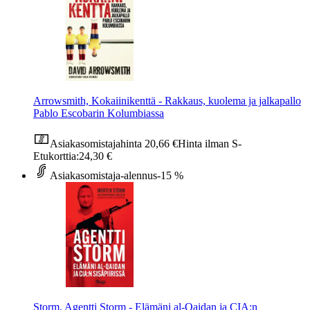
Arrowsmith, Kokaiinikenttä - Rakkaus, kuolema ja jalkapallo
Pablo Escobarin Kolumbiassa
Asiakasomistajahinta
20,66 €
Hinta ilman S-
Etukorttia:
24,30 €
Asiakasomistaja-alennus
-15 %
Storm, Agentti Storm - Elämäni al-Qaidan ja CIA:n