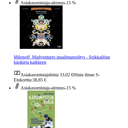
Asiakasomistaja-alennus
-15 %
Milonoff, Madventures maailmanselitys - Seikkailijan
käsikirja kaikkeen
Asiakasomistajahinta
33,02 €
Hinta ilman S-
Etukorttia:
38,85 €
Asiakasomistaja-alennus
-15 %