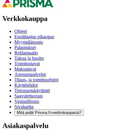
Verkkokauppa
Ohjeet
Ensitilaajan pikaopas
Myymälänouto
Palautukset
Reklamaatio
Takuu ja huolto
Toimitustavat
Maksutavat
Asennuspalvelut
Tilaus- ja toimitusehdot
Käyttöehdot
Tietosuojakäytäntö
Saavutettavuus
Vastuullisuus
Sivukartta
Mitä pidät Prisma.fi-verkkokaupasta?
Asiakaspalvelu