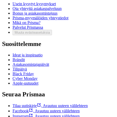
Usein kysytyt kysymykset
Ota yhteyttä asiakaspalveluun
Bonus ja asiakasomistajuus
Prisma-myymälöiden yhteystiedot
Mikä on Prisma?
Palvelut Prismassa
Muuta evästeasetuksia
Suosittelemme
Ideat ja inspiraatio
Brändit
Asiakasomistajapäivät
Tilipäivä
Black Friday
Cyber Monday
Apple-uutuudet
Seuraa Prismaa
Tilaa uutiskirje
,
Avautuu uuteen välilehteen
Facebook
,
Avautuu uuteen välilehteen
Instagram
,
Avautuu uuteen välilehteen