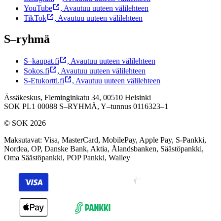
YouTube
,
Avautuu uuteen välilehteen
TikTok
,
Avautuu uuteen välilehteen
S–ryhmä
S–kaupat.fi
,
Avautuu uuteen välilehteen
Sokos.fi
,
Avautuu uuteen välilehteen
S-Etukortti.fi
,
Avautuu uuteen välilehteen
Ässäkeskus, Fleminginkatu 34, 00510 Helsinki
SOK PL1 00088 S–RYHMÄ,
Y–tunnus 0116323–1
© SOK 2026
Maksutavat
:
Visa, MasterCard, MobilePay, Apple Pay, S-Pankki,
Nordea, OP, Danske Bank, Aktia, Ålandsbanken, Säästöpankki,
Oma Säästöpankki, POP Pankki, Walley