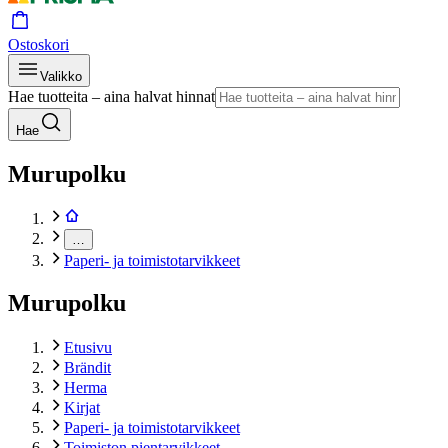
Ostoskori
Valikko
Hae tuotteita – aina halvat hinnat
Hae
Murupolku
…
Paperi- ja toimistotarvikkeet
Murupolku
Etusivu
Brändit
Herma
Kirjat
Paperi- ja toimistotarvikkeet
Toimiston pientarvikkeet