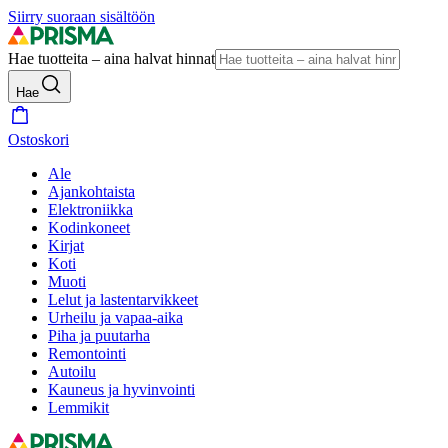
Siirry suoraan sisältöön
Hae tuotteita – aina halvat hinnat
Hae
Ostoskori
Ale
Ajankohtaista
Elektroniikka
Kodinkoneet
Kirjat
Koti
Muoti
Lelut ja lastentarvikkeet
Urheilu ja vapaa-aika
Piha ja puutarha
Remontointi
Autoilu
Kauneus ja hyvinvointi
Lemmikit