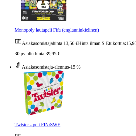
Monopoly lautapeli Fifa (englanninkielinen)
Asiakasomistajahinta
13,56 €
Hinta ilman S-Etukorttia:
15,9
30 pv alin hinta 39,95 €
Asiakasomistaja-alennus
-15 %
Twister - peli FIN/SWE