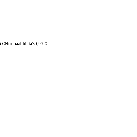
5 €
Normaalihinta
39,95 €