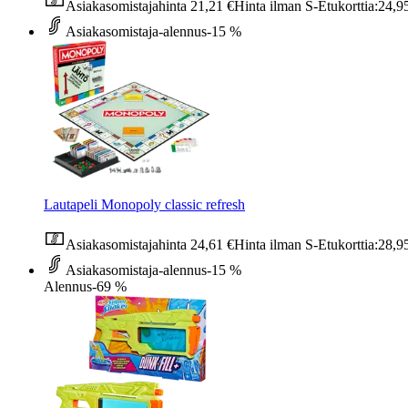
Asiakasomistajahinta
21,21 €
Hinta ilman S-Etukorttia:
24,9
Asiakasomistaja-alennus
-15 %
Lautapeli Monopoly classic refresh
Asiakasomistajahinta
24,61 €
Hinta ilman S-Etukorttia:
28,9
Asiakasomistaja-alennus
-15 %
Alennus
-69 %