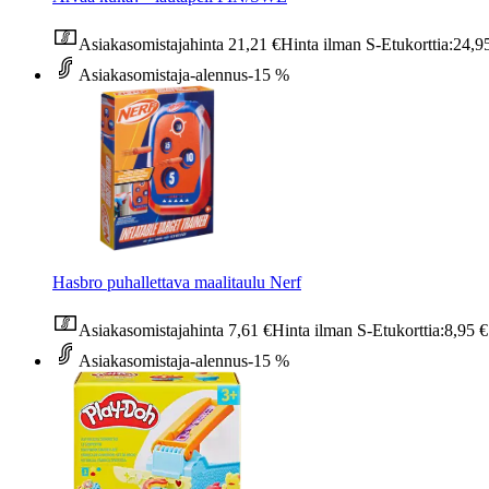
Asiakasomistajahinta
21,21 €
Hinta ilman S-Etukorttia:
24,9
Asiakasomistaja-alennus
-15 %
Hasbro puhallettava maalitaulu Nerf
Asiakasomistajahinta
7,61 €
Hinta ilman S-Etukorttia:
8,95 €
Asiakasomistaja-alennus
-15 %