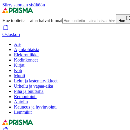
Siirry suoraan sisältöön
Hae tuotteita – aina halvat hinnat
Hae
Ostoskori
Ale
Ajankohtaista
Elektroniikka
Kodinkoneet
Kirjat
Koti
Muoti
Lelut ja lastentarvikkeet
Urheilu ja vapaa-aika
Piha ja puutarha
Remontointi
Autoilu
Kauneus ja hyvinvointi
Lemmikit