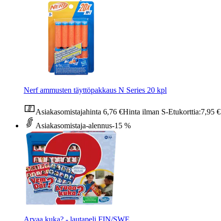
Nerf ammusten täyttöpakkaus N Series 20 kpl
Asiakasomistajahinta
6,76 €
Hinta ilman S-Etukorttia:
7,95 €
Asiakasomistaja-alennus
-15 %
Arvaa kuka? - lautapeli FIN/SWE