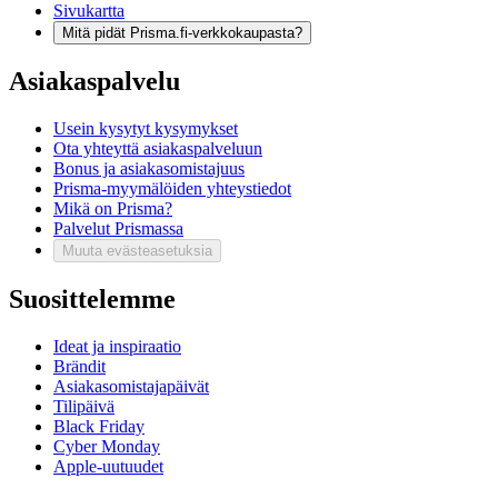
Sivukartta
Mitä pidät Prisma.fi-verkkokaupasta?
Asiakaspalvelu
Usein kysytyt kysymykset
Ota yhteyttä asiakaspalveluun
Bonus ja asiakasomistajuus
Prisma-myymälöiden yhteystiedot
Mikä on Prisma?
Palvelut Prismassa
Muuta evästeasetuksia
Suosittelemme
Ideat ja inspiraatio
Brändit
Asiakasomistajapäivät
Tilipäivä
Black Friday
Cyber Monday
Apple-uutuudet