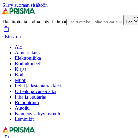
Siirry suoraan sisältöön
Hae tuotteita – aina halvat hinnat
Hae
Ostoskori
Ale
Ajankohtaista
Elektroniikka
Kodinkoneet
Kirjat
Koti
Muoti
Lelut ja lastentarvikkeet
Urheilu ja vapaa-aika
Piha ja puutarha
Remontointi
Autoilu
Kauneus ja hyvinvointi
Lemmikit