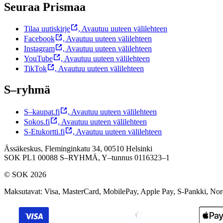
Seuraa Prismaa
Tilaa uutiskirje
,
Avautuu uuteen välilehteen
Facebook
,
Avautuu uuteen välilehteen
Instagram
,
Avautuu uuteen välilehteen
YouTube
,
Avautuu uuteen välilehteen
TikTok
,
Avautuu uuteen välilehteen
S–ryhmä
S–kaupat.fi
,
Avautuu uuteen välilehteen
Sokos.fi
,
Avautuu uuteen välilehteen
S-Etukortti.fi
,
Avautuu uuteen välilehteen
Ässäkeskus, Fleminginkatu 34, 00510 Helsinki
SOK PL1 00088 S–RYHMÄ,
Y–tunnus 0116323–1
© SOK 2026
Maksutavat
:
Visa, MasterCard, MobilePay, Apple Pay, S-Pankki, No