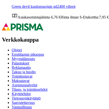
Green devil kuulonsuojain gd2400 vihreä
Asiakasomistajahinta
6,76 €
Hinta ilman S-Etukorttia:
7,95 €
Verkkokauppa
Ohjeet
Ensitilaajan pikaopas
Myymälänouto
Palautukset
Reklamaatio
Takuu ja huolto
Toimitustavat
Maksutavat
Asennuspalvelut
Tilaus- ja toimitusehdot
Käyttöehdot
Tietosuojakäytäntö
Saavutettavuus
Vastuullisuus