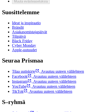
Muuta evästeasetuksia
Suosittelemme
Ideat ja inspiraatio
Brändit
Asiakasomistajapäivät
Tilipäivä
Black Friday
Cyber Monday
Apple-uutuudet
Seuraa Prismaa
Tilaa uutiskirje
,
Avautuu uuteen välilehteen
Facebook
,
Avautuu uuteen välilehteen
Instagram
,
Avautuu uuteen välilehteen
YouTube
,
Avautuu uuteen välilehteen
TikTok
,
Avautuu uuteen välilehteen
S–ryhmä