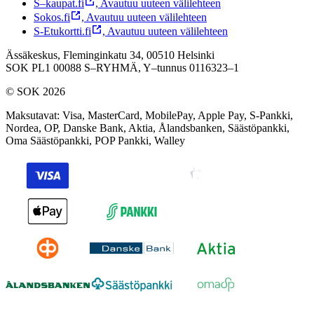
S–kaupat.fi
,
Avautuu uuteen välilehteen
Sokos.fi
,
Avautuu uuteen välilehteen
S-Etukortti.fi
,
Avautuu uuteen välilehteen
Ässäkeskus, Fleminginkatu 34, 00510 Helsinki
SOK PL1 00088 S–RYHMÄ,
Y–tunnus 0116323–1
© SOK 2026
Maksutavat
:
Visa, MasterCard, MobilePay, Apple Pay, S-Pankki,
Nordea, OP, Danske Bank, Aktia, Ålandsbanken, Säästöpankki,
Oma Säästöpankki, POP Pankki, Walley