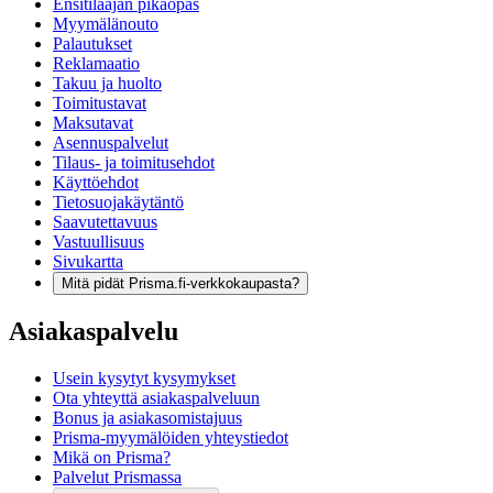
Ensitilaajan pikaopas
Myymälänouto
Palautukset
Reklamaatio
Takuu ja huolto
Toimitustavat
Maksutavat
Asennuspalvelut
Tilaus- ja toimitusehdot
Käyttöehdot
Tietosuojakäytäntö
Saavutettavuus
Vastuullisuus
Sivukartta
Mitä pidät Prisma.fi-verkkokaupasta?
Asiakaspalvelu
Usein kysytyt kysymykset
Ota yhteyttä asiakaspalveluun
Bonus ja asiakasomistajuus
Prisma-myymälöiden yhteystiedot
Mikä on Prisma?
Palvelut Prismassa