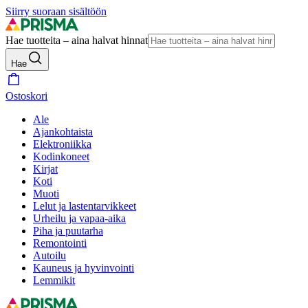
Siirry suoraan sisältöön
Hae tuotteita – aina halvat hinnat
Hae
Ostoskori
Ale
Ajankohtaista
Elektroniikka
Kodinkoneet
Kirjat
Koti
Muoti
Lelut ja lastentarvikkeet
Urheilu ja vapaa-aika
Piha ja puutarha
Remontointi
Autoilu
Kauneus ja hyvinvointi
Lemmikit