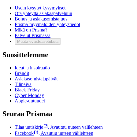
Usein kysytyt kysymykset
Ota yhteyttä asiakaspalveluun
Bonus ja asiakasomistajuus
Prisma-myymälöiden yhteystiedot
Mikä on Prisma?
Palvelut Prismassa
Muuta evästeasetuksia
Suosittelemme
Ideat ja inspiraatio
Brändit
Asiakasomistajapäivät
Tilipäivä
Black Friday
Cyber Monday
Apple-uutuudet
Seuraa Prismaa
Tilaa uutiskirje
,
Avautuu uuteen välilehteen
Facebook
,
Avautuu uuteen välilehteen