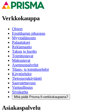
Verkkokauppa
Ohjeet
Ensitilaajan pikaopas
Myymälänouto
Palautukset
Reklamaatio
Takuu ja huolto
Toimitustavat
Maksutavat
Asennuspalvelut
Tilaus- ja toimitusehdot
Käyttöehdot
Tietosuojakäytäntö
Saavutettavuus
Vastuullisuus
Sivukartta
Mitä pidät Prisma.fi-verkkokaupasta?
Asiakaspalvelu