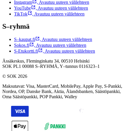
Instagram
,
Avautuu uuteen välilehteen
YouTube
,
Avautuu uuteen välilehteen
TikTok
,
Avautuu uuteen välilehteen
S–ryhmä
S–kaupat.fi
,
Avautuu uuteen välilehteen
Sokos.fi
,
Avautuu uuteen välilehteen
S-Etukortti.fi
,
Avautuu uuteen välilehteen
Ässäkeskus, Fleminginkatu 34, 00510 Helsinki
SOK PL1 00088 S–RYHMÄ,
Y–tunnus 0116323–1
© SOK 2026
Maksutavat
:
Visa, MasterCard, MobilePay, Apple Pay, S-Pankki,
Nordea, OP, Danske Bank, Aktia, Ålandsbanken, Säästöpankki,
Oma Säästöpankki, POP Pankki, Walley