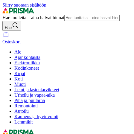
Siirry suoraan sisältöön
Hae tuotteita – aina halvat hinnat
Hae
Ostoskori
Ale
Ajankohtaista
Elektroniikka
Kodinkoneet
Kirjat
Koti
Muoti
Lelut ja lastentarvikkeet
Urheilu ja vapaa-aika
Piha ja puutarha
Remontointi
Autoilu
Kauneus ja hyvinvointi
Lemmikit