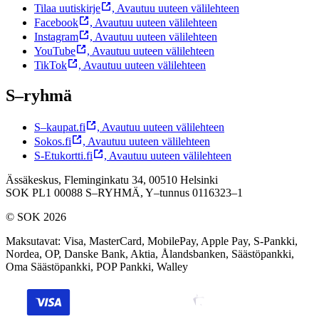
Tilaa uutiskirje
,
Avautuu uuteen välilehteen
Facebook
,
Avautuu uuteen välilehteen
Instagram
,
Avautuu uuteen välilehteen
YouTube
,
Avautuu uuteen välilehteen
TikTok
,
Avautuu uuteen välilehteen
S–ryhmä
S–kaupat.fi
,
Avautuu uuteen välilehteen
Sokos.fi
,
Avautuu uuteen välilehteen
S-Etukortti.fi
,
Avautuu uuteen välilehteen
Ässäkeskus, Fleminginkatu 34, 00510 Helsinki
SOK PL1 00088 S–RYHMÄ,
Y–tunnus 0116323–1
© SOK 2026
Maksutavat
:
Visa, MasterCard, MobilePay, Apple Pay, S-Pankki,
Nordea, OP, Danske Bank, Aktia, Ålandsbanken, Säästöpankki,
Oma Säästöpankki, POP Pankki, Walley