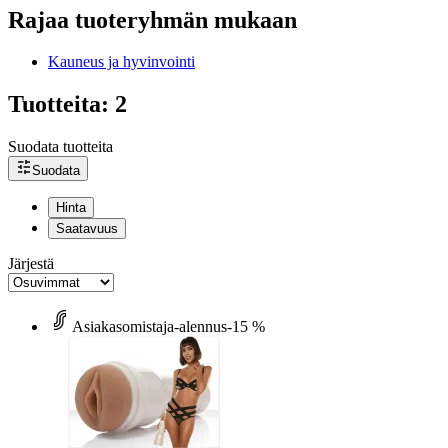
Rajaa tuoteryhmän mukaan
Kauneus ja hyvinvointi
Tuotteita: 2
Suodata tuotteita
Suodata
Hinta
Saatavuus
Järjestä
Asiakasomistaja-alennus
-15 %