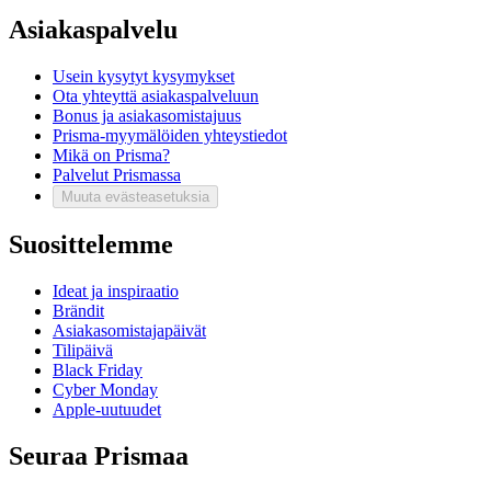
Asiakaspalvelu
Usein kysytyt kysymykset
Ota yhteyttä asiakaspalveluun
Bonus ja asiakasomistajuus
Prisma-myymälöiden yhteystiedot
Mikä on Prisma?
Palvelut Prismassa
Muuta evästeasetuksia
Suosittelemme
Ideat ja inspiraatio
Brändit
Asiakasomistajapäivät
Tilipäivä
Black Friday
Cyber Monday
Apple-uutuudet
Seuraa Prismaa