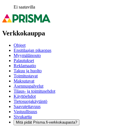
Ei saatavilla
Verkkokauppa
Ohjeet
Ensitilaajan pikaopas
Myymälänouto
Palautukset
Reklamaatio
Takuu ja huolto
Toimitustavat
Maksutavat
Asennuspalvelut
Tilaus- ja toimitusehdot
Käyttöehdot
Tietosuojakäytäntö
Saavutettavuus
Vastuullisuus
Sivukartta
Mitä pidät Prisma.fi-verkkokaupasta?