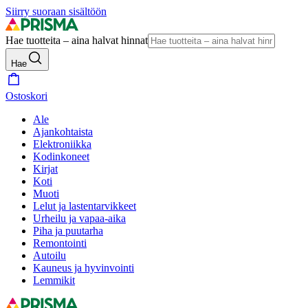
Siirry suoraan sisältöön
Hae tuotteita – aina halvat hinnat
Hae
Ostoskori
Ale
Ajankohtaista
Elektroniikka
Kodinkoneet
Kirjat
Koti
Muoti
Lelut ja lastentarvikkeet
Urheilu ja vapaa-aika
Piha ja puutarha
Remontointi
Autoilu
Kauneus ja hyvinvointi
Lemmikit