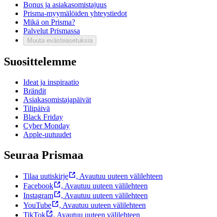
Bonus ja asiakasomistajuus
Prisma-myymälöiden yhteystiedot
Mikä on Prisma?
Palvelut Prismassa
Muuta evästeasetuksia
Suosittelemme
Ideat ja inspiraatio
Brändit
Asiakasomistajapäivät
Tilipäivä
Black Friday
Cyber Monday
Apple-uutuudet
Seuraa Prismaa
Tilaa uutiskirje
,
Avautuu uuteen välilehteen
Facebook
,
Avautuu uuteen välilehteen
Instagram
,
Avautuu uuteen välilehteen
YouTube
,
Avautuu uuteen välilehteen
TikTok
,
Avautuu uuteen välilehteen