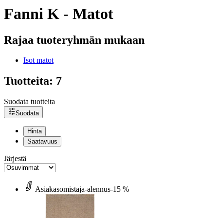
Fanni K - Matot
Rajaa tuoteryhmän mukaan
Isot matot
Tuotteita: 7
Suodata tuotteita
Suodata
Hinta
Saatavuus
Järjestä
Asiakasomistaja-alennus
-15 %