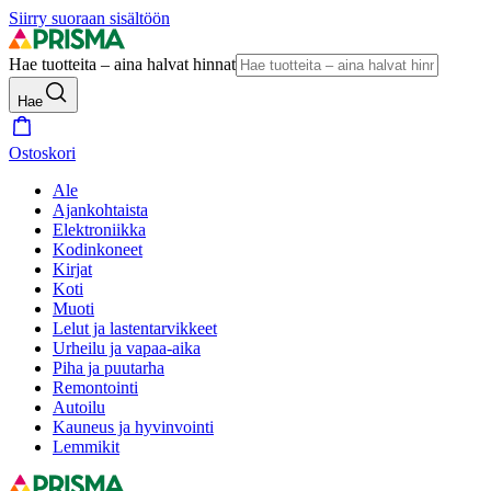
Siirry suoraan sisältöön
Hae tuotteita – aina halvat hinnat
Hae
Ostoskori
Ale
Ajankohtaista
Elektroniikka
Kodinkoneet
Kirjat
Koti
Muoti
Lelut ja lastentarvikkeet
Urheilu ja vapaa-aika
Piha ja puutarha
Remontointi
Autoilu
Kauneus ja hyvinvointi
Lemmikit