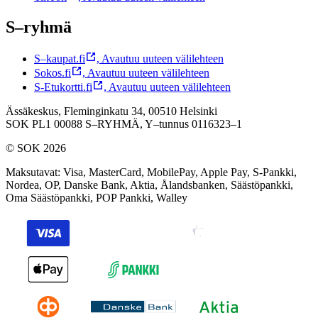
S–ryhmä
S–kaupat.fi
,
Avautuu uuteen välilehteen
Sokos.fi
,
Avautuu uuteen välilehteen
S-Etukortti.fi
,
Avautuu uuteen välilehteen
Ässäkeskus, Fleminginkatu 34, 00510 Helsinki
SOK PL1 00088 S–RYHMÄ,
Y–tunnus 0116323–1
© SOK 2026
Maksutavat
:
Visa, MasterCard, MobilePay, Apple Pay, S-Pankki,
Nordea, OP, Danske Bank, Aktia, Ålandsbanken, Säästöpankki,
Oma Säästöpankki, POP Pankki, Walley