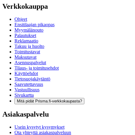
Verkkokauppa
Ohjeet
Ensitilaajan pikaopas
Myymälänouto
Palautukset
Reklamaatio
Takuu ja huolto
Toimitustavat
Maksutavat
Asennuspalvelut
Tilaus- ja toimitusehdot
Käyttöehdot
Tietosuojakäytäntö
Saavutettavuus
Vastuullisuus
Sivukartta
Mitä pidät Prisma.fi-verkkokaupasta?
Asiakaspalvelu
Usein kysytyt kysymykset
Ota yhteyttä asiakaspalveluun