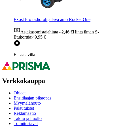
Exost Pro radio-ohjattava auto Rocket One
Asiakasomistajahinta
42,46 €
Hinta ilman S-
Etukorttia:
49,95 €
Ei saatavilla
Verkkokauppa
Ohjeet
Ensitilaajan pikaopas
Myymälänouto
Palautukset
Reklamaatio
Takuu ja huolto
Toimitustavat