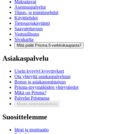
Maksutavat
Asennuspalvelut
Tilaus- ja toimitusehdot
Käyttöehdot
Tietosuojakäytäntö
Saavutettavuus
Vastuullisuus
Sivukartta
Mitä pidät Prisma.fi-verkkokaupasta?
Asiakaspalvelu
Usein kysytyt kysymykset
Ota yhteyttä asiakaspalveluun
Bonus ja asiakasomistajuus
Prisma-myymälöiden yhteystiedot
Mikä on Prisma?
Palvelut Prismassa
Muuta evästeasetuksia
Suosittelemme
Ideat ja inspiraatio