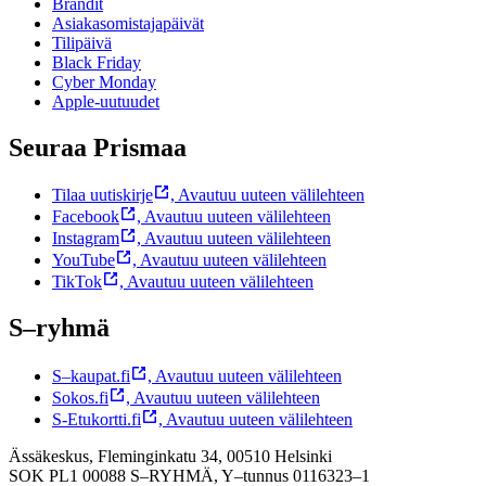
Brändit
Asiakasomistajapäivät
Tilipäivä
Black Friday
Cyber Monday
Apple-uutuudet
Seuraa Prismaa
Tilaa uutiskirje
,
Avautuu uuteen välilehteen
Facebook
,
Avautuu uuteen välilehteen
Instagram
,
Avautuu uuteen välilehteen
YouTube
,
Avautuu uuteen välilehteen
TikTok
,
Avautuu uuteen välilehteen
S–ryhmä
S–kaupat.fi
,
Avautuu uuteen välilehteen
Sokos.fi
,
Avautuu uuteen välilehteen
S-Etukortti.fi
,
Avautuu uuteen välilehteen
Ässäkeskus, Fleminginkatu 34, 00510 Helsinki
SOK PL1 00088 S–RYHMÄ,
Y–tunnus 0116323–1