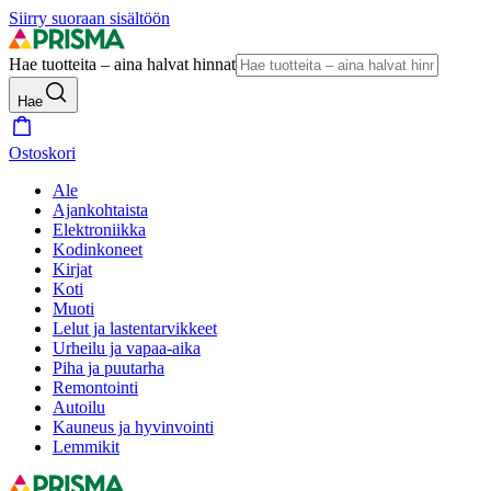
Siirry suoraan sisältöön
Hae tuotteita – aina halvat hinnat
Hae
Ostoskori
Ale
Ajankohtaista
Elektroniikka
Kodinkoneet
Kirjat
Koti
Muoti
Lelut ja lastentarvikkeet
Urheilu ja vapaa-aika
Piha ja puutarha
Remontointi
Autoilu
Kauneus ja hyvinvointi
Lemmikit