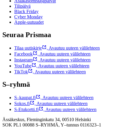
Asiakasomistajapäivät
Tilipäivä
Black Friday
Cyber Monday
Apple-uutuudet
Seuraa Prismaa
Tilaa uutiskirje
,
Avautuu uuteen välilehteen
Facebook
,
Avautuu uuteen välilehteen
Instagram
,
Avautuu uuteen välilehteen
YouTube
,
Avautuu uuteen välilehteen
TikTok
,
Avautuu uuteen välilehteen
S–ryhmä
S–kaupat.fi
,
Avautuu uuteen välilehteen
Sokos.fi
,
Avautuu uuteen välilehteen
S-Etukortti.fi
,
Avautuu uuteen välilehteen
Ässäkeskus, Fleminginkatu 34, 00510 Helsinki
SOK PL1 00088 S–RYHMÄ,
Y–tunnus 0116323–1