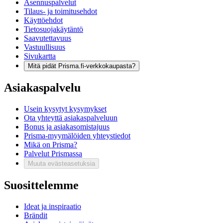
Asennuspalvelut
Tilaus- ja toimitusehdot
Käyttöehdot
Tietosuojakäytäntö
Saavutettavuus
Vastuullisuus
Sivukartta
Mitä pidät Prisma.fi-verkkokaupasta?
Asiakaspalvelu
Usein kysytyt kysymykset
Ota yhteyttä asiakaspalveluun
Bonus ja asiakasomistajuus
Prisma-myymälöiden yhteystiedot
Mikä on Prisma?
Palvelut Prismassa
Muuta evästeasetuksia
Suosittelemme
Ideat ja inspiraatio
Brändit