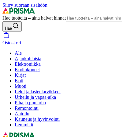
Siirry suoraan sisältöön
Hae tuotteita – aina halvat hinnat
Hae
Ostoskori
Ale
Ajankohtaista
Elektroniikka
Kodinkoneet
Kirjat
Koti
Muoti
Lelut ja lastentarvikkeet
Urheilu ja vapaa-aika
Piha ja puutarha
Remontointi
Autoilu
Kauneus ja hyvinvointi
Lemmikit