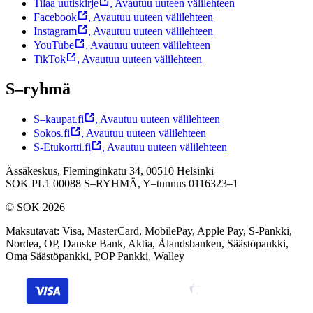
Tilaa uutiskirje
,
Avautuu uuteen välilehteen
Facebook
,
Avautuu uuteen välilehteen
Instagram
,
Avautuu uuteen välilehteen
YouTube
,
Avautuu uuteen välilehteen
TikTok
,
Avautuu uuteen välilehteen
S–ryhmä
S–kaupat.fi
,
Avautuu uuteen välilehteen
Sokos.fi
,
Avautuu uuteen välilehteen
S-Etukortti.fi
,
Avautuu uuteen välilehteen
Ässäkeskus, Fleminginkatu 34, 00510 Helsinki
SOK PL1 00088 S–RYHMÄ,
Y–tunnus 0116323–1
© SOK 2026
Maksutavat
:
Visa, MasterCard, MobilePay, Apple Pay, S-Pankki,
Nordea, OP, Danske Bank, Aktia, Ålandsbanken, Säästöpankki,
Oma Säästöpankki, POP Pankki, Walley