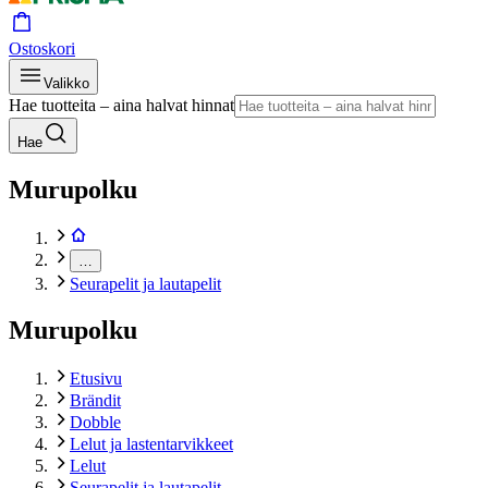
Ostoskori
Valikko
Hae tuotteita – aina halvat hinnat
Hae
Murupolku
…
Seurapelit ja lautapelit
Murupolku
Etusivu
Brändit
Dobble
Lelut ja lastentarvikkeet
Lelut
Seurapelit ja lautapelit