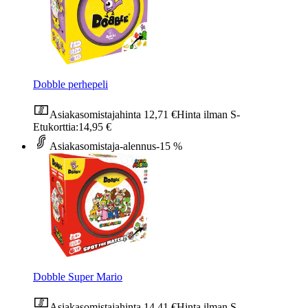
Dobble perhepeli
Asiakasomistajahinta
12,71 €
Hinta ilman S-
Etukorttia:
14,95 €
Asiakasomistaja-alennus
-15 %
Dobble Super Mario
Asiakasomistajahinta
14,41 €
Hinta ilman S-