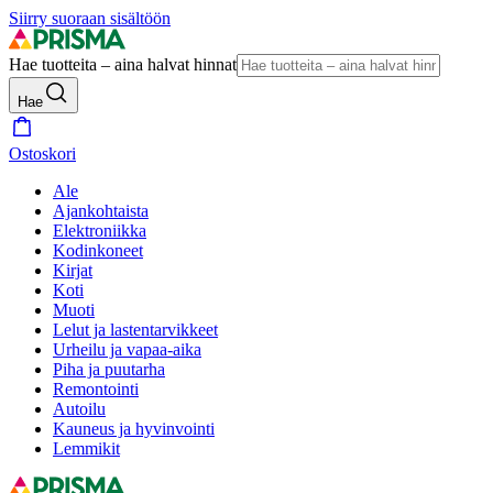
Siirry suoraan sisältöön
Hae tuotteita – aina halvat hinnat
Hae
Ostoskori
Ale
Ajankohtaista
Elektroniikka
Kodinkoneet
Kirjat
Koti
Muoti
Lelut ja lastentarvikkeet
Urheilu ja vapaa-aika
Piha ja puutarha
Remontointi
Autoilu
Kauneus ja hyvinvointi
Lemmikit