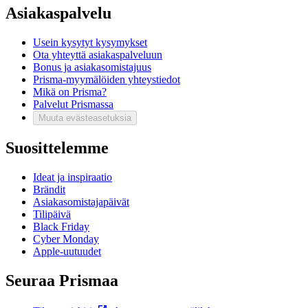
Asiakaspalvelu
Usein kysytyt kysymykset
Ota yhteyttä asiakaspalveluun
Bonus ja asiakasomistajuus
Prisma-myymälöiden yhteystiedot
Mikä on Prisma?
Palvelut Prismassa
Muuta evästeasetuksia
Suosittelemme
Ideat ja inspiraatio
Brändit
Asiakasomistajapäivät
Tilipäivä
Black Friday
Cyber Monday
Apple-uutuudet
Seuraa Prismaa