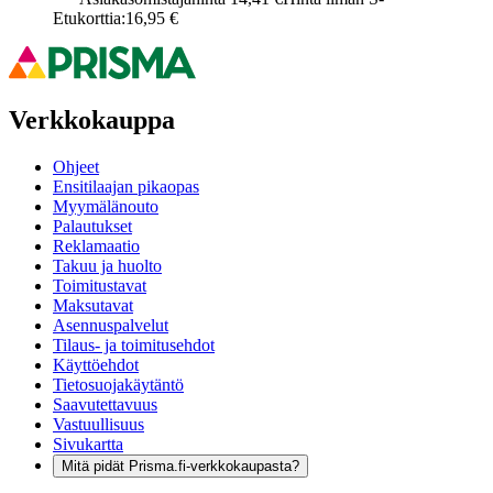
Etukorttia:
16,95 €
Verkkokauppa
Ohjeet
Ensitilaajan pikaopas
Myymälänouto
Palautukset
Reklamaatio
Takuu ja huolto
Toimitustavat
Maksutavat
Asennuspalvelut
Tilaus- ja toimitusehdot
Käyttöehdot
Tietosuojakäytäntö
Saavutettavuus
Vastuullisuus
Sivukartta
Mitä pidät Prisma.fi-verkkokaupasta?