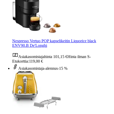
Nespresso Vertuo POP kapselikeitin Liquorice black
ENV90.B De'Longhi
Asiakasomistajahinta
101,15 €
Hinta ilman S-
Etukorttia:
119,00 €
Asiakasomistaja-alennus
-15 %