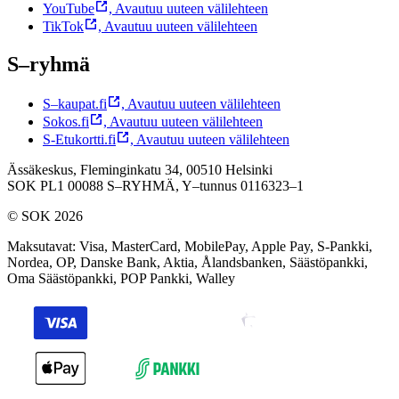
YouTube
,
Avautuu uuteen välilehteen
TikTok
,
Avautuu uuteen välilehteen
S–ryhmä
S–kaupat.fi
,
Avautuu uuteen välilehteen
Sokos.fi
,
Avautuu uuteen välilehteen
S-Etukortti.fi
,
Avautuu uuteen välilehteen
Ässäkeskus, Fleminginkatu 34, 00510 Helsinki
SOK PL1 00088 S–RYHMÄ,
Y–tunnus 0116323–1
© SOK 2026
Maksutavat
:
Visa, MasterCard, MobilePay, Apple Pay, S-Pankki,
Nordea, OP, Danske Bank, Aktia, Ålandsbanken, Säästöpankki,
Oma Säästöpankki, POP Pankki, Walley