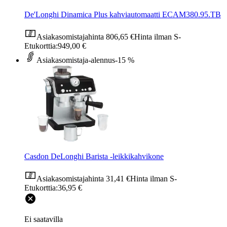
De'Longhi Dinamica Plus kahviautomaatti ECAM380.95.TB
Asiakasomistajahinta
806,65 €
Hinta ilman S-
Etukorttia:
949,00 €
Asiakasomistaja-alennus
-15 %
Casdon DeLonghi Barista -leikkikahvikone
Asiakasomistajahinta
31,41 €
Hinta ilman S-
Etukorttia:
36,95 €
Ei saatavilla