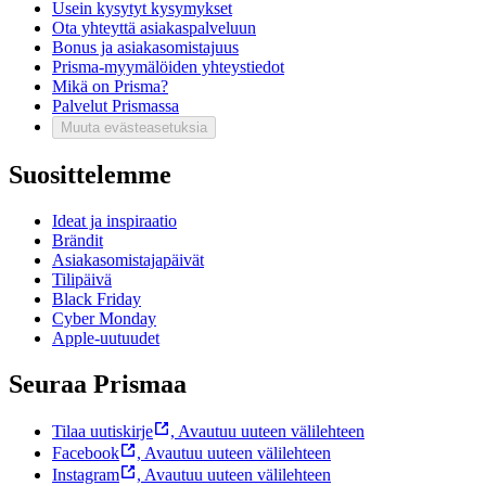
Usein kysytyt kysymykset
Ota yhteyttä asiakaspalveluun
Bonus ja asiakasomistajuus
Prisma-myymälöiden yhteystiedot
Mikä on Prisma?
Palvelut Prismassa
Muuta evästeasetuksia
Suosittelemme
Ideat ja inspiraatio
Brändit
Asiakasomistajapäivät
Tilipäivä
Black Friday
Cyber Monday
Apple-uutuudet
Seuraa Prismaa
Tilaa uutiskirje
,
Avautuu uuteen välilehteen
Facebook
,
Avautuu uuteen välilehteen
Instagram
,
Avautuu uuteen välilehteen