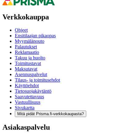
Verkkokauppa
Ohjeet
Ensitilaajan pikaopas
Myymälänouto
Palautukset
Reklamaatio
Takuu ja huolto
Toimitustavat
Maksutavat
Asennuspalvelut
Tilaus- ja toimitusehdot
Käyttöehdot
Tietosuojakäytäntö
Saavutettavuus
Vastuullisuus
Sivukartta
Mitä pidät Prisma.fi-verkkokaupasta?
Asiakaspalvelu