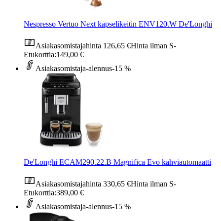
Nespresso Vertuo Next kapselikeitin ENV120.W De'Longhi
Asiakasomistajahinta
126,65 €
Hinta ilman S-
Etukorttia:
149,00 €
Asiakasomistaja-alennus
-15 %
De'Longhi ECAM290.22.B Magnifica Evo kahviautomaatti
Asiakasomistajahinta
330,65 €
Hinta ilman S-
Etukorttia:
389,00 €
Asiakasomistaja-alennus
-15 %