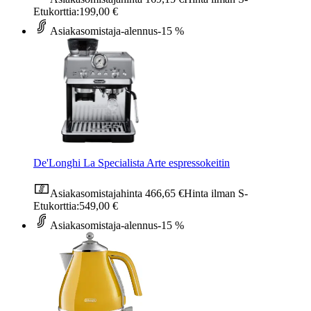
Etukorttia:
199,00 €
Asiakasomistaja-alennus
-15 %
De'Longhi La Specialista Arte espressokeitin
Asiakasomistajahinta
466,65 €
Hinta ilman S-
Etukorttia:
549,00 €
Asiakasomistaja-alennus
-15 %