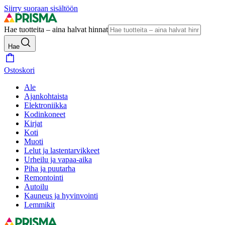
Siirry suoraan sisältöön
Hae tuotteita – aina halvat hinnat
Hae
Ostoskori
Ale
Ajankohtaista
Elektroniikka
Kodinkoneet
Kirjat
Koti
Muoti
Lelut ja lastentarvikkeet
Urheilu ja vapaa-aika
Piha ja puutarha
Remontointi
Autoilu
Kauneus ja hyvinvointi
Lemmikit