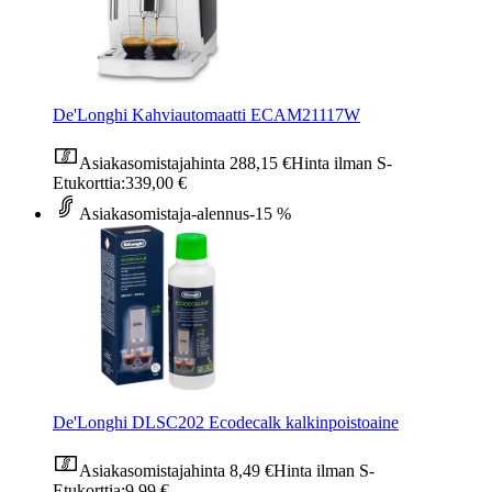
De'Longhi Kahviautomaatti ECAM21117W
Asiakasomistajahinta
288,15 €
Hinta ilman S-
Etukorttia:
339,00 €
Asiakasomistaja-alennus
-15 %
De'Longhi DLSC202 Ecodecalk kalkinpoistoaine
Asiakasomistajahinta
8,49 €
Hinta ilman S-
Etukorttia:
9,99 €