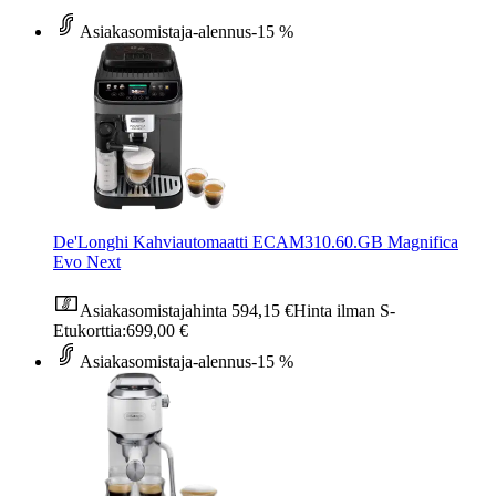
Asiakasomistaja-alennus
-15 %
De'Longhi Kahviautomaatti ECAM310.60.GB Magnifica
Evo Next
Asiakasomistajahinta
594,15 €
Hinta ilman S-
Etukorttia:
699,00 €
Asiakasomistaja-alennus
-15 %