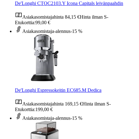
De'Longhi CTOC2103.Y Icona Capitals leivänpaahdin
Asiakasomistajahinta
84,15 €
Hinta ilman S-
Etukorttia:
99,00 €
Asiakasomistaja-alennus
-15 %
De'Longhi Espressokeitin EC685.M Dedica
Asiakasomistajahinta
169,15 €
Hinta ilman S-
Etukorttia:
199,00 €
Asiakasomistaja-alennus
-15 %