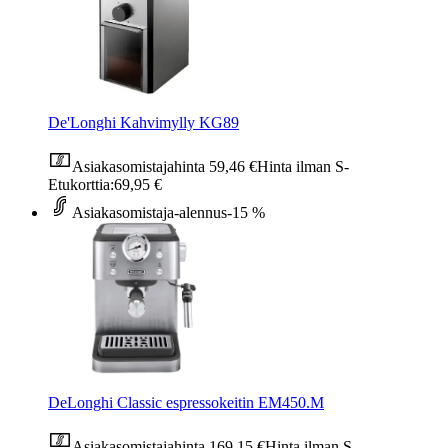
De'Longhi Kahvimylly KG89
Asiakasomistajahinta
59,46 €
Hinta ilman S-
Etukorttia:
69,95 €
Asiakasomistaja-alennus
-15 %
DeLonghi Classic espressokeitin EM450.M
Asiakasomistajahinta
169,15 €
Hinta ilman S-