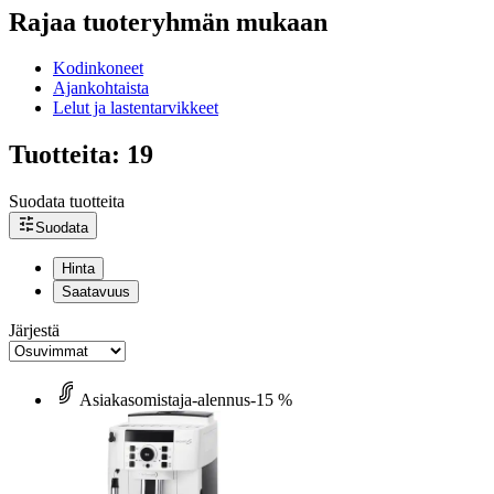
Rajaa tuoteryhmän mukaan
Kodinkoneet
Ajankohtaista
Lelut ja lastentarvikkeet
Tuotteita: 19
Suodata tuotteita
Suodata
Hinta
Saatavuus
Järjestä
Asiakasomistaja-alennus
-15 %