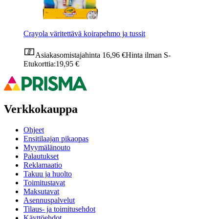
Crayola väritettävä koirapehmo ja tussit
Asiakasomistajahinta
16,96 €
Hinta ilman S-
Etukorttia:
19,95 €
Verkkokauppa
Ohjeet
Ensitilaajan pikaopas
Myymälänouto
Palautukset
Reklamaatio
Takuu ja huolto
Toimitustavat
Maksutavat
Asennuspalvelut
Tilaus- ja toimitusehdot
Käyttöehdot