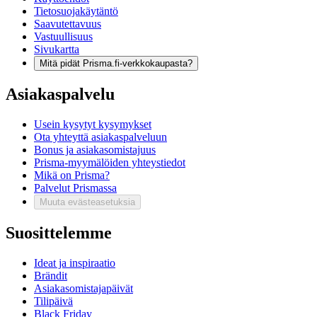
Tietosuojakäytäntö
Saavutettavuus
Vastuullisuus
Sivukartta
Mitä pidät Prisma.fi-verkkokaupasta?
Asiakaspalvelu
Usein kysytyt kysymykset
Ota yhteyttä asiakaspalveluun
Bonus ja asiakasomistajuus
Prisma-myymälöiden yhteystiedot
Mikä on Prisma?
Palvelut Prismassa
Muuta evästeasetuksia
Suosittelemme
Ideat ja inspiraatio
Brändit
Asiakasomistajapäivät
Tilipäivä
Black Friday