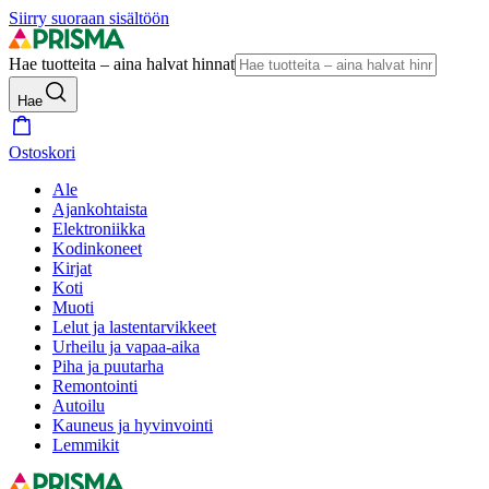
Siirry suoraan sisältöön
Hae tuotteita – aina halvat hinnat
Hae
Ostoskori
Ale
Ajankohtaista
Elektroniikka
Kodinkoneet
Kirjat
Koti
Muoti
Lelut ja lastentarvikkeet
Urheilu ja vapaa-aika
Piha ja puutarha
Remontointi
Autoilu
Kauneus ja hyvinvointi
Lemmikit