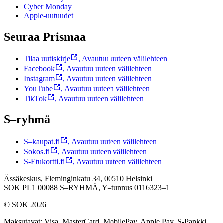
Cyber Monday
Apple-uutuudet
Seuraa Prismaa
Tilaa uutiskirje
,
Avautuu uuteen välilehteen
Facebook
,
Avautuu uuteen välilehteen
Instagram
,
Avautuu uuteen välilehteen
YouTube
,
Avautuu uuteen välilehteen
TikTok
,
Avautuu uuteen välilehteen
S–ryhmä
S–kaupat.fi
,
Avautuu uuteen välilehteen
Sokos.fi
,
Avautuu uuteen välilehteen
S-Etukortti.fi
,
Avautuu uuteen välilehteen
Ässäkeskus, Fleminginkatu 34, 00510 Helsinki
SOK PL1 00088 S–RYHMÄ,
Y–tunnus 0116323–1
© SOK 2026
Maksutavat
:
Visa, MasterCard, MobilePay, Apple Pay, S-Pankki,