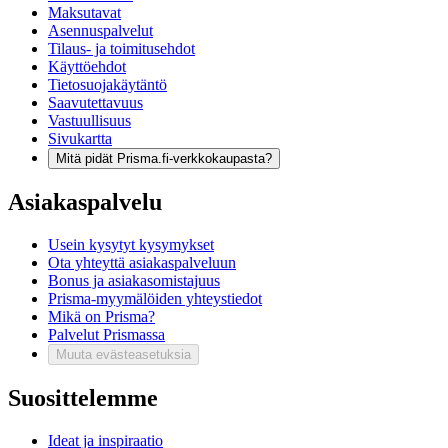
Maksutavat
Asennuspalvelut
Tilaus- ja toimitusehdot
Käyttöehdot
Tietosuojakäytäntö
Saavutettavuus
Vastuullisuus
Sivukartta
Mitä pidät Prisma.fi-verkkokaupasta?
Asiakaspalvelu
Usein kysytyt kysymykset
Ota yhteyttä asiakaspalveluun
Bonus ja asiakasomistajuus
Prisma-myymälöiden yhteystiedot
Mikä on Prisma?
Palvelut Prismassa
Muuta evästeasetuksia
Suosittelemme
Ideat ja inspiraatio