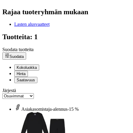
Rajaa tuoteryhmän mukaan
Lasten alusvaatteet
Tuotteita: 1
Suodata tuotteita
Suodata
Kokoluokka
Hinta
Saatavuus
Järjestä
Asiakasomistaja-alennus
-15 %