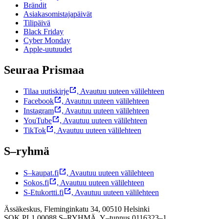
Brändit
Asiakasomistajapäivät
Tilipäivä
Black Friday
Cyber Monday
Apple-uutuudet
Seuraa Prismaa
Tilaa uutiskirje
,
Avautuu uuteen välilehteen
Facebook
,
Avautuu uuteen välilehteen
Instagram
,
Avautuu uuteen välilehteen
YouTube
,
Avautuu uuteen välilehteen
TikTok
,
Avautuu uuteen välilehteen
S–ryhmä
S–kaupat.fi
,
Avautuu uuteen välilehteen
Sokos.fi
,
Avautuu uuteen välilehteen
S-Etukortti.fi
,
Avautuu uuteen välilehteen
Ässäkeskus, Fleminginkatu 34, 00510 Helsinki
SOK PL1 00088 S–RYHMÄ,
Y–tunnus 0116323–1