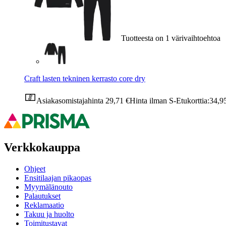
Tuotteesta on 1 värivaihtoehtoa
Craft lasten tekninen kerrasto core dry
Asiakasomistajahinta
29,71 €
Hinta ilman S-Etukorttia:
34,9
Verkkokauppa
Ohjeet
Ensitilaajan pikaopas
Myymälänouto
Palautukset
Reklamaatio
Takuu ja huolto
Toimitustavat