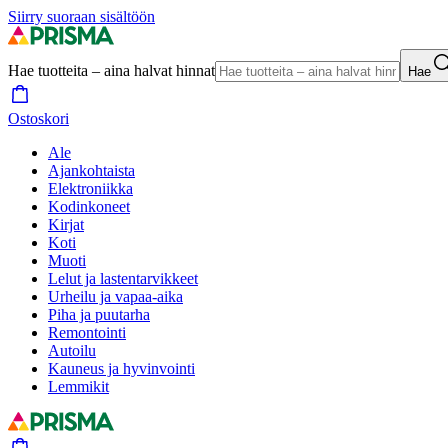
Siirry suoraan sisältöön
Hae tuotteita – aina halvat hinnat
Hae
Ostoskori
Ale
Ajankohtaista
Elektroniikka
Kodinkoneet
Kirjat
Koti
Muoti
Lelut ja lastentarvikkeet
Urheilu ja vapaa-aika
Piha ja puutarha
Remontointi
Autoilu
Kauneus ja hyvinvointi
Lemmikit