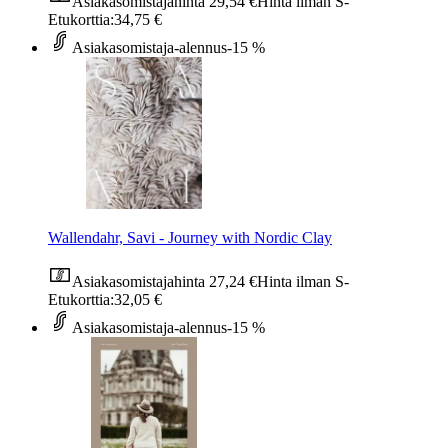
Asiakasomistajahinta
29,54 €
Hinta ilman S-
Etukorttia:
34,75 €
Asiakasomistaja-alennus
-15 %
Wallendahr, Savi - Journey with Nordic Clay
Asiakasomistajahinta
27,24 €
Hinta ilman S-
Etukorttia:
32,05 €
Asiakasomistaja-alennus
-15 %