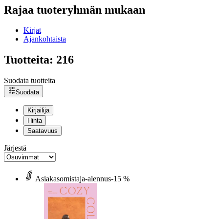
Rajaa tuoteryhmän mukaan
Kirjat
Ajankohtaista
Tuotteita: 216
Suodata tuotteita
Suodata
Kirjailija
Hinta
Saatavuus
Järjestä
Asiakasomistaja-alennus
-15 %