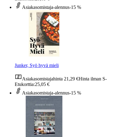
Asiakasomistaja-alennus
-15 %
Junker, Syö hyvä mieli
Asiakasomistajahinta
21,29 €
Hinta ilman S-
Etukorttia:
25,05 €
Asiakasomistaja-alennus
-15 %