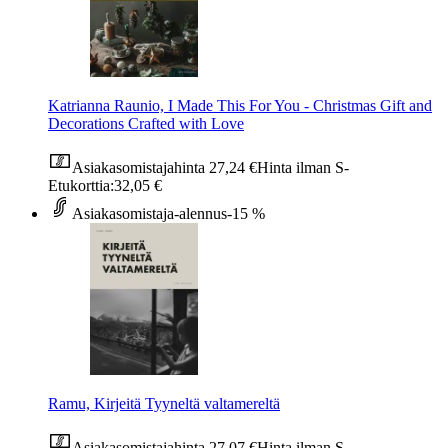
Katrianna Raunio, I Made This For You - Christmas Gift and
Decorations Crafted with Love
Asiakasomistajahinta
27,24 €
Hinta ilman S-
Etukorttia:
32,05 €
Asiakasomistaja-alennus
-15 %
Ramu, Kirjeitä Tyyneltä valtamereltä
Asiakasomistajahinta
27,07 €
Hinta ilman S-