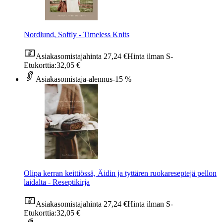
Nordlund, Softly - Timeless Knits
Asiakasomistajahinta
27,24 €
Hinta ilman S-
Etukorttia:
32,05 €
Asiakasomistaja-alennus
-15 %
Olipa kerran keittiössä, Äidin ja tyttären ruokareseptejä pellon
laidalta - Reseptikirja
Asiakasomistajahinta
27,24 €
Hinta ilman S-
Etukorttia:
32,05 €