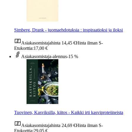
Simberg, Drank - juomaehdotuksia : inspiraatioksi ja iloksi
Asiakasomistajahinta
14,45 €
Hinta ilman S-
Etukorttia:
17,00 €
Asiakasomistaja-alennus
-15 %
Tuovinen, Kasviksilla, kiitos - Kaikki irti kasviproteiineista
Asiakasomistajahinta
24,69 €
Hinta ilman S-
Etukorttia:
29,05 €