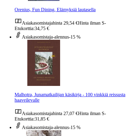
Orenius, Fun Dining, Elämyksiä lautasella
Asiakasomistajahinta
29,54 €
Hinta ilman S-
Etukorttia:
34,75 €
Asiakasomistaja-alennus
-15 %
Malhotra, Junamatkailijan käsikirja - 100 vinkkiä reissusta
haaveilevalle
Asiakasomistajahinta
27,07 €
Hinta ilman S-
Etukorttia:
31,85 €
Asiakasomistaja-alennus
-15 %