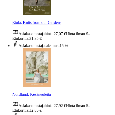
Etula, Knits from our Gardens
Asiakasomistajahinta
27,07 €
Hinta ilman S-
Etukorttia:
31,85 €
Asiakasomistaja-alennus
-15 %
Nordlund, Kesäneuleita
Asiakasomistajahinta
27,92 €
Hinta ilman S-
Etukorttia:
32,85 €