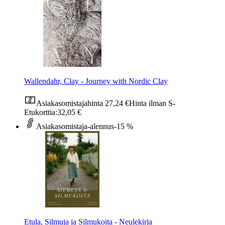
Wallendahr, Clay - Journey with Nordic Clay
Asiakasomistajahinta
27,24 €
Hinta ilman S-
Etukorttia:
32,05 €
Asiakasomistaja-alennus
-15 %
Etula, Silmuja ja Silmukoita - Neulekirja