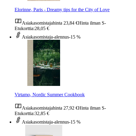
Elorinne, Paris - Dreamy tips for the City of Love
Asiakasomistajahinta
23,84 €
Hinta ilman S-
Etukorttia:
28,05 €
Asiakasomistaja-alennus
-15 %
Virtamo, Nordic Summer Cookbook
Asiakasomistajahinta
27,92 €
Hinta ilman S-
Etukorttia:
32,85 €
Asiakasomistaja-alennus
-15 %