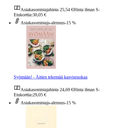
Asiakasomistajahinta
25,54 €
Hinta ilman S-
Etukorttia:
30,05 €
Asiakasomistaja-alennus
-15 %
Syömään! - Äitien tekemää kasvisruokaa
Asiakasomistajahinta
24,69 €
Hinta ilman S-
Etukorttia:
29,05 €
Asiakasomistaja-alennus
-15 %