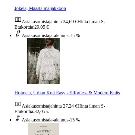
Jokela, Maasta maljakkoon
Asiakasomistajahinta
24,69 €
Hinta ilman S-
Etukorttia:
29,05 €
Asiakasomistaja-alennus
-15 %
Hoimela, Urban Knit Easy - Effortless & Modern Knits
Asiakasomistajahinta
27,24 €
Hinta ilman S-
Etukorttia:
32,05 €
Asiakasomistaja-alennus
-15 %