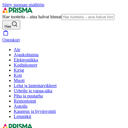
Siirry suoraan sisältöön
Hae tuotteita – aina halvat hinnat
Hae
Ostoskori
Ale
Ajankohtaista
Elektroniikka
Kodinkoneet
Kirjat
Koti
Muoti
Lelut ja lastentarvikkeet
Urheilu ja vapaa-aika
Piha ja puutarha
Remontointi
Autoilu
Kauneus ja hyvinvointi
Lemmikit