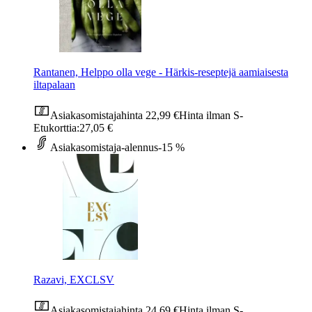
Rantanen, Helppo olla vege - Härkis-reseptejä aamiaisesta
iltapalaan
Asiakasomistajahinta
22,99 €
Hinta ilman S-
Etukorttia:
27,05 €
Asiakasomistaja-alennus
-15 %
Razavi, EXCLSV
Asiakasomistajahinta
24,69 €
Hinta ilman S-