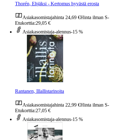
Thorén, Ehjäksi - Kertomus hyvästä erosta
Asiakasomistajahinta
24,69 €
Hinta ilman S-
Etukorttia:
29,05 €
Asiakasomistaja-alennus
-15 %
Rantanen, Illallistarinoita
Asiakasomistajahinta
22,99 €
Hinta ilman S-
Etukorttia:
27,05 €
Asiakasomistaja-alennus
-15 %