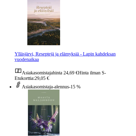
Ylläsjärvi, Reseptejä ja elämyksiä - Lapin kahdeksan
vuodenaikaa
Asiakasomistajahinta
24,69 €
Hinta ilman S-
Etukorttia:
29,05 €
Asiakasomistaja-alennus
-15 %