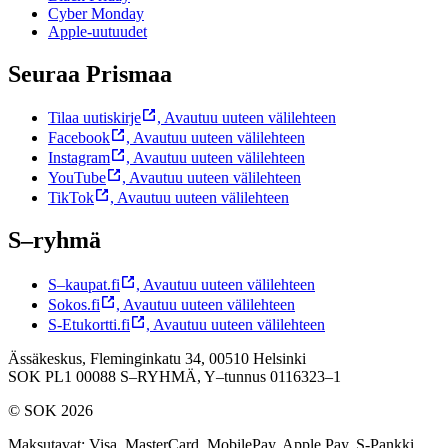
Cyber Monday
Apple-uutuudet
Seuraa Prismaa
Tilaa uutiskirje
,
Avautuu uuteen välilehteen
Facebook
,
Avautuu uuteen välilehteen
Instagram
,
Avautuu uuteen välilehteen
YouTube
,
Avautuu uuteen välilehteen
TikTok
,
Avautuu uuteen välilehteen
S–ryhmä
S–kaupat.fi
,
Avautuu uuteen välilehteen
Sokos.fi
,
Avautuu uuteen välilehteen
S-Etukortti.fi
,
Avautuu uuteen välilehteen
Ässäkeskus, Fleminginkatu 34, 00510 Helsinki
SOK PL1 00088 S–RYHMÄ,
Y–tunnus 0116323–1
© SOK 2026
Maksutavat
:
Visa, MasterCard, MobilePay, Apple Pay, S-Pankki,