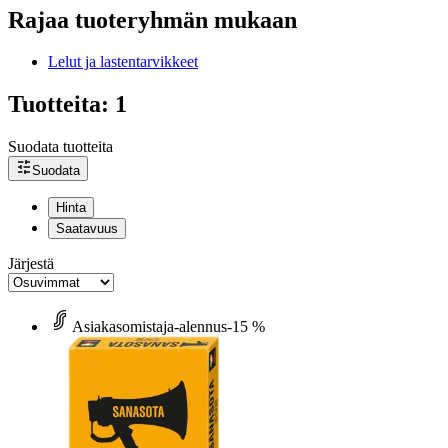
Rajaa tuoteryhmän mukaan
Lelut ja lastentarvikkeet
Tuotteita: 1
Suodata tuotteita
Suodata
Hinta
Saatavuus
Järjestä
Asiakasomistaja-alennus
-15 %