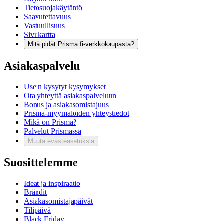
Tietosuojakäytäntö
Saavutettavuus
Vastuullisuus
Sivukartta
Mitä pidät Prisma.fi-verkkokaupasta?
Asiakaspalvelu
Usein kysytyt kysymykset
Ota yhteyttä asiakaspalveluun
Bonus ja asiakasomistajuus
Prisma-myymälöiden yhteystiedot
Mikä on Prisma?
Palvelut Prismassa
Muuta evästeasetuksia
Suosittelemme
Ideat ja inspiraatio
Brändit
Asiakasomistajapäivät
Tilipäivä
Black Friday