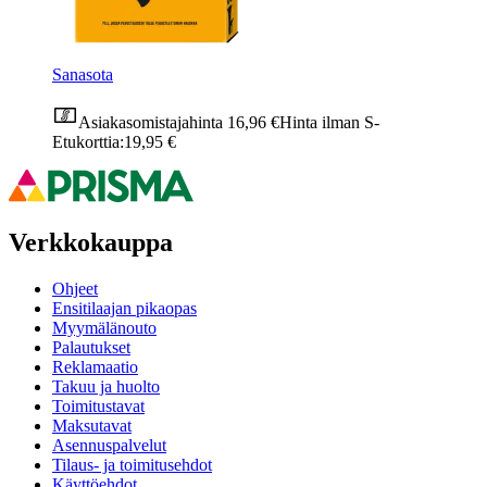
Sanasota
Asiakasomistajahinta
16,96 €
Hinta ilman S-
Etukorttia:
19,95 €
Verkkokauppa
Ohjeet
Ensitilaajan pikaopas
Myymälänouto
Palautukset
Reklamaatio
Takuu ja huolto
Toimitustavat
Maksutavat
Asennuspalvelut
Tilaus- ja toimitusehdot
Käyttöehdot