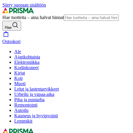
Siirry suoraan sisältöön
Hae tuotteita – aina halvat hinnat
Hae
Ostoskori
Ale
Ajankohtaista
Elektroniikka
Kodinkoneet
Kirjat
Koti
Muoti
Lelut ja lastentarvikkeet
Urheilu ja vapaa-aika
Piha ja puutarha
Remontointi
Autoilu
Kauneus ja hyvinvointi
Lemmikit