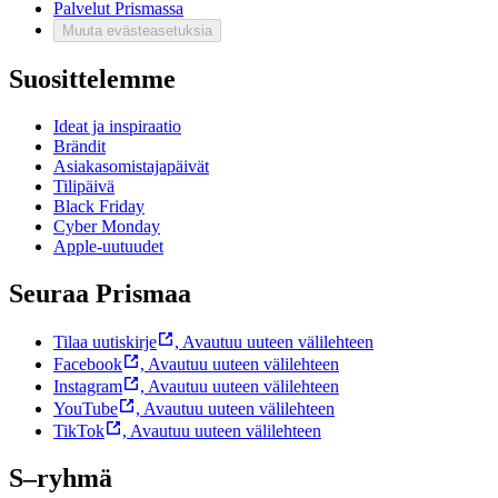
Palvelut Prismassa
Muuta evästeasetuksia
Suosittelemme
Ideat ja inspiraatio
Brändit
Asiakasomistajapäivät
Tilipäivä
Black Friday
Cyber Monday
Apple-uutuudet
Seuraa Prismaa
Tilaa uutiskirje
,
Avautuu uuteen välilehteen
Facebook
,
Avautuu uuteen välilehteen
Instagram
,
Avautuu uuteen välilehteen
YouTube
,
Avautuu uuteen välilehteen
TikTok
,
Avautuu uuteen välilehteen
S–ryhmä