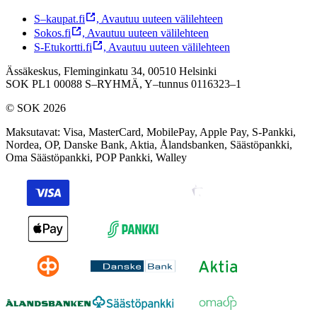
S–kaupat.fi
,
Avautuu uuteen välilehteen
Sokos.fi
,
Avautuu uuteen välilehteen
S-Etukortti.fi
,
Avautuu uuteen välilehteen
Ässäkeskus, Fleminginkatu 34, 00510 Helsinki
SOK PL1 00088 S–RYHMÄ,
Y–tunnus 0116323–1
© SOK 2026
Maksutavat
:
Visa, MasterCard, MobilePay, Apple Pay, S-Pankki,
Nordea, OP, Danske Bank, Aktia, Ålandsbanken, Säästöpankki,
Oma Säästöpankki, POP Pankki, Walley