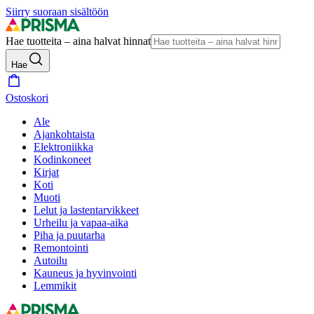
Siirry suoraan sisältöön
Hae tuotteita – aina halvat hinnat
Hae
Ostoskori
Ale
Ajankohtaista
Elektroniikka
Kodinkoneet
Kirjat
Koti
Muoti
Lelut ja lastentarvikkeet
Urheilu ja vapaa-aika
Piha ja puutarha
Remontointi
Autoilu
Kauneus ja hyvinvointi
Lemmikit