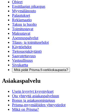
Ohjeet
Ensitilaajan pikaopas
Myymälänouto
Palautukset
Reklamaatio
Takuu ja huolto
Toimitustavat
Maksutavat
Asennuspalvelut
Tilaus- ja toimitusehdot
Käyttöehdot
Tietosuojakäytäntö
Saavutettavuus
Vastuullisuus
Sivukartta
Mitä pidät Prisma.fi-verkkokaupasta?
Asiakaspalvelu
Usein kysytyt kysymykset
Ota yhteyttä asiakaspalveluun
Bonus ja asiakasomistajuus
Prisma-myymälöiden yhteystiedot
Mikä on Prisma?