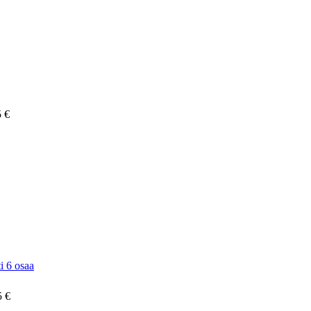
5 €
i 6 osaa
5 €