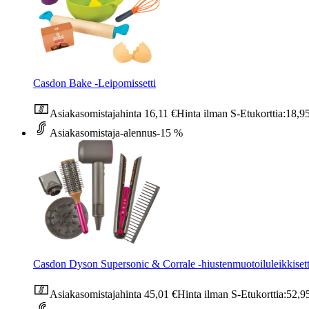
Casdon Bake -Leipomissetti
Asiakasomistajahinta
16,11 €
Hinta ilman S-Etukorttia:
18,9
Asiakasomistaja-alennus
-15 %
Casdon Dyson Supersonic & Corrale -hiustenmuotoiluleikkisett
Asiakasomistajahinta
45,01 €
Hinta ilman S-Etukorttia:
52,9