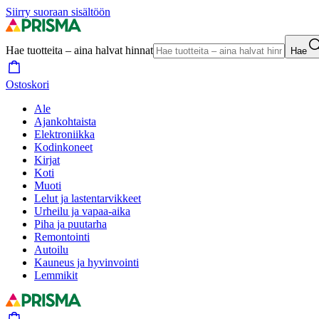
Siirry suoraan sisältöön
Hae tuotteita – aina halvat hinnat
Hae
Ostoskori
Ale
Ajankohtaista
Elektroniikka
Kodinkoneet
Kirjat
Koti
Muoti
Lelut ja lastentarvikkeet
Urheilu ja vapaa-aika
Piha ja puutarha
Remontointi
Autoilu
Kauneus ja hyvinvointi
Lemmikit