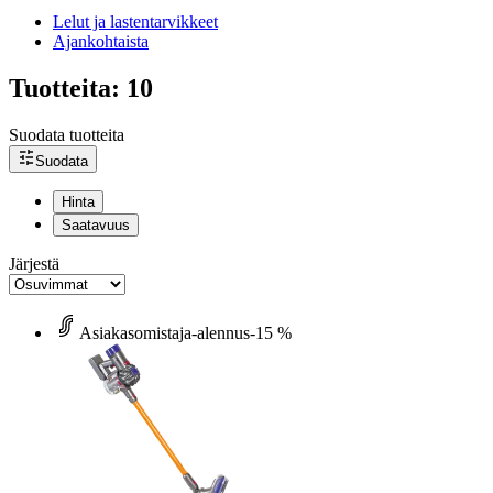
Lelut ja lastentarvikkeet
Ajankohtaista
Tuotteita: 10
Suodata tuotteita
Suodata
Hinta
Saatavuus
Järjestä
Asiakasomistaja-alennus
-15 %