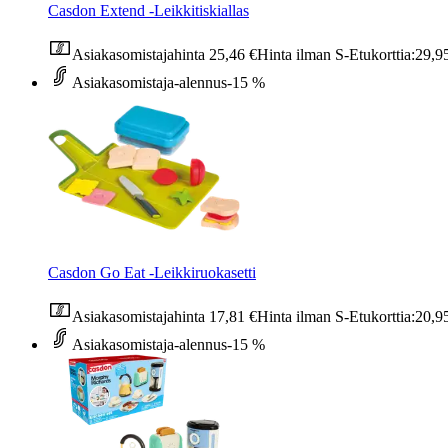
Casdon Extend -Leikkitiskiallas
Asiakasomistajahinta
25,46 €
Hinta ilman S-Etukorttia:
29,9
Asiakasomistaja-alennus
-15 %
Casdon Go Eat -Leikkiruokasetti
Asiakasomistajahinta
17,81 €
Hinta ilman S-Etukorttia:
20,9
Asiakasomistaja-alennus
-15 %