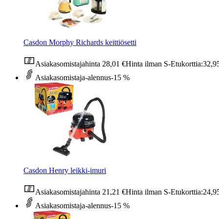
Casdon Morphy Richards keittiösetti
Asiakasomistajahinta
28,01 €
Hinta ilman S-Etukorttia:
32,9
Asiakasomistaja-alennus
-15 %
Casdon Henry leikki-imuri
Asiakasomistajahinta
21,21 €
Hinta ilman S-Etukorttia:
24,9
Asiakasomistaja-alennus
-15 %