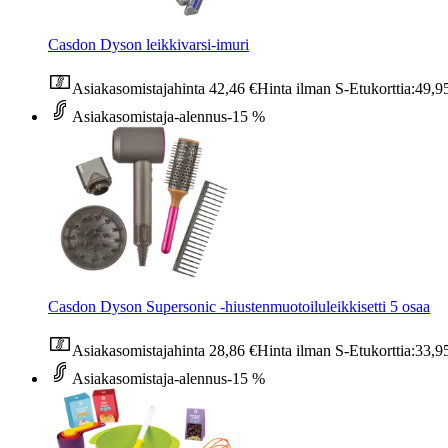
Casdon Dyson leikkivarsi-imuri
Asiakasomistajahinta
42,46 €
Hinta ilman S-Etukorttia:
49,9
Asiakasomistaja-alennus
-15 %
Casdon Dyson Supersonic -hiustenmuotoiluleikkisetti 5 osaa
Asiakasomistajahinta
28,86 €
Hinta ilman S-Etukorttia:
33,9
Asiakasomistaja-alennus
-15 %