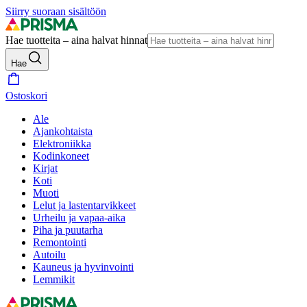
Siirry suoraan sisältöön
Hae tuotteita – aina halvat hinnat
Hae
Ostoskori
Ale
Ajankohtaista
Elektroniikka
Kodinkoneet
Kirjat
Koti
Muoti
Lelut ja lastentarvikkeet
Urheilu ja vapaa-aika
Piha ja puutarha
Remontointi
Autoilu
Kauneus ja hyvinvointi
Lemmikit