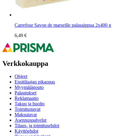
Carrefour Savon de marseille palasaippua 2x400 g
6,49 €
Verkkokauppa
Ohjeet
Ensitilaajan pikaopas
Myymälänouto
Palautukset
Reklamaatio
Takuu ja huolto
Toimitustavat
Maksutavat
Asennuspalvelut
Tilaus- ja toimitusehdot
Käyttöehdot