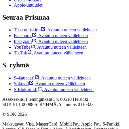
Apple-uutuudet
Seuraa Prismaa
Tilaa uutiskirje
,
Avautuu uuteen välilehteen
Facebook
,
Avautuu uuteen välilehteen
Instagram
,
Avautuu uuteen välilehteen
YouTube
,
Avautuu uuteen välilehteen
TikTok
,
Avautuu uuteen välilehteen
S–ryhmä
S–kaupat.fi
,
Avautuu uuteen välilehteen
Sokos.fi
,
Avautuu uuteen välilehteen
S-Etukortti.fi
,
Avautuu uuteen välilehteen
Ässäkeskus, Fleminginkatu 34, 00510 Helsinki
SOK PL1 00088 S–RYHMÄ,
Y–tunnus 0116323–1
© SOK 2026
Maksutavat
:
Visa, MasterCard, MobilePay, Apple Pay, S-Pankki,