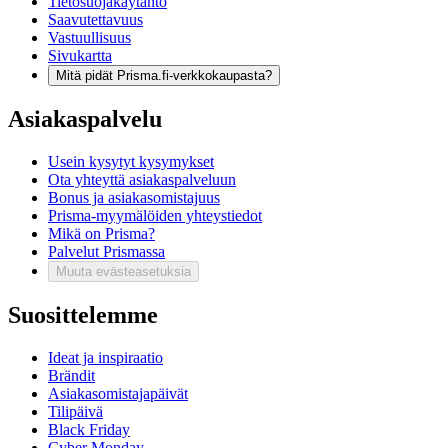
Tietosuojakäytäntö
Saavutettavuus
Vastuullisuus
Sivukartta
Mitä pidät Prisma.fi-verkkokaupasta?
Asiakaspalvelu
Usein kysytyt kysymykset
Ota yhteyttä asiakaspalveluun
Bonus ja asiakasomistajuus
Prisma-myymälöiden yhteystiedot
Mikä on Prisma?
Palvelut Prismassa
Muuta evästeasetuksia
Suosittelemme
Ideat ja inspiraatio
Brändit
Asiakasomistajapäivät
Tilipäivä
Black Friday
Cyber Monday