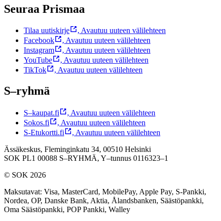
Seuraa Prismaa
Tilaa uutiskirje
,
Avautuu uuteen välilehteen
Facebook
,
Avautuu uuteen välilehteen
Instagram
,
Avautuu uuteen välilehteen
YouTube
,
Avautuu uuteen välilehteen
TikTok
,
Avautuu uuteen välilehteen
S–ryhmä
S–kaupat.fi
,
Avautuu uuteen välilehteen
Sokos.fi
,
Avautuu uuteen välilehteen
S-Etukortti.fi
,
Avautuu uuteen välilehteen
Ässäkeskus, Fleminginkatu 34, 00510 Helsinki
SOK PL1 00088 S–RYHMÄ,
Y–tunnus 0116323–1
© SOK 2026
Maksutavat
:
Visa, MasterCard, MobilePay, Apple Pay, S-Pankki,
Nordea, OP, Danske Bank, Aktia, Ålandsbanken, Säästöpankki,
Oma Säästöpankki, POP Pankki, Walley