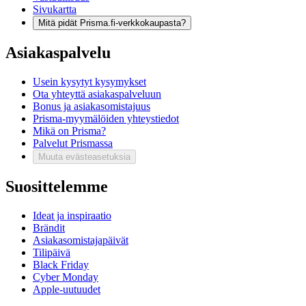
Sivukartta
Mitä pidät Prisma.fi-verkkokaupasta?
Asiakaspalvelu
Usein kysytyt kysymykset
Ota yhteyttä asiakaspalveluun
Bonus ja asiakasomistajuus
Prisma-myymälöiden yhteystiedot
Mikä on Prisma?
Palvelut Prismassa
Muuta evästeasetuksia
Suosittelemme
Ideat ja inspiraatio
Brändit
Asiakasomistajapäivät
Tilipäivä
Black Friday
Cyber Monday
Apple-uutuudet