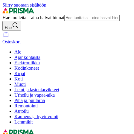
Siirry suoraan sisältöön
Hae tuotteita – aina halvat hinnat
Hae
Ostoskori
Ale
Ajankohtaista
Elektroniikka
Kodinkoneet
Kirjat
Koti
Muoti
Lelut ja lastentarvikkeet
Urheilu ja vapaa-aika
Piha ja puutarha
Remontointi
Autoilu
Kauneus ja hyvinvointi
Lemmikit