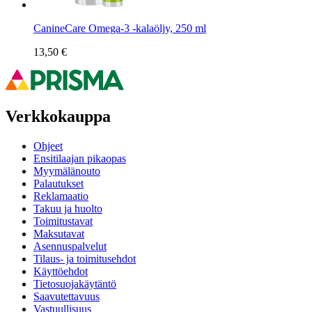
CanineCare Omega-3 -kalaöljy, 250 ml
13,50 €
Verkkokauppa
Ohjeet
Ensitilaajan pikaopas
Myymälänouto
Palautukset
Reklamaatio
Takuu ja huolto
Toimitustavat
Maksutavat
Asennuspalvelut
Tilaus- ja toimitusehdot
Käyttöehdot
Tietosuojakäytäntö
Saavutettavuus
Vastuullisuus