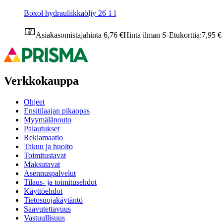
Boxol hydrauliikkaöljy 26 1 l
Asiakasomistajahinta
6,76 €
Hinta ilman S-Etukorttia:
7,95 €
Verkkokauppa
Ohjeet
Ensitilaajan pikaopas
Myymälänouto
Palautukset
Reklamaatio
Takuu ja huolto
Toimitustavat
Maksutavat
Asennuspalvelut
Tilaus- ja toimitusehdot
Käyttöehdot
Tietosuojakäytäntö
Saavutettavuus
Vastuullisuus