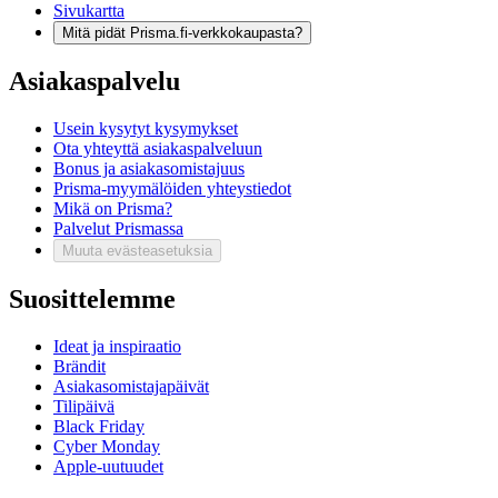
Sivukartta
Mitä pidät Prisma.fi-verkkokaupasta?
Asiakaspalvelu
Usein kysytyt kysymykset
Ota yhteyttä asiakaspalveluun
Bonus ja asiakasomistajuus
Prisma-myymälöiden yhteystiedot
Mikä on Prisma?
Palvelut Prismassa
Muuta evästeasetuksia
Suosittelemme
Ideat ja inspiraatio
Brändit
Asiakasomistajapäivät
Tilipäivä
Black Friday
Cyber Monday
Apple-uutuudet