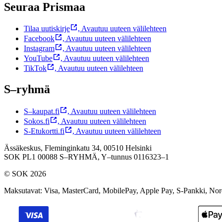
Seuraa Prismaa
Tilaa uutiskirje
,
Avautuu uuteen välilehteen
Facebook
,
Avautuu uuteen välilehteen
Instagram
,
Avautuu uuteen välilehteen
YouTube
,
Avautuu uuteen välilehteen
TikTok
,
Avautuu uuteen välilehteen
S–ryhmä
S–kaupat.fi
,
Avautuu uuteen välilehteen
Sokos.fi
,
Avautuu uuteen välilehteen
S-Etukortti.fi
,
Avautuu uuteen välilehteen
Ässäkeskus, Fleminginkatu 34, 00510 Helsinki
SOK PL1 00088 S–RYHMÄ,
Y–tunnus 0116323–1
© SOK 2026
Maksutavat
:
Visa, MasterCard, MobilePay, Apple Pay, S-Pankki, No