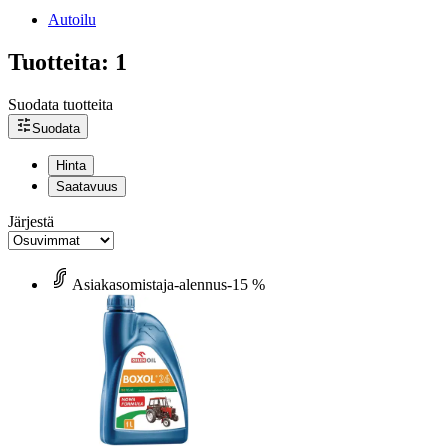
Autoilu
Tuotteita: 1
Suodata tuotteita
Suodata
Hinta
Saatavuus
Järjestä
Asiakasomistaja-alennus
-15 %