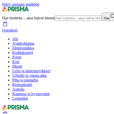
Siirry suoraan sisältöön
Hae tuotteita – aina halvat hinnat
Hae
Ostoskori
Ale
Ajankohtaista
Elektroniikka
Kodinkoneet
Kirjat
Koti
Muoti
Lelut ja lastentarvikkeet
Urheilu ja vapaa-aika
Piha ja puutarha
Remontointi
Autoilu
Kauneus ja hyvinvointi
Lemmikit