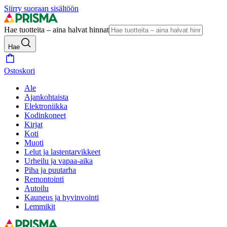
Siirry suoraan sisältöön
Hae tuotteita – aina halvat hinnat
Hae
Ostoskori
Ale
Ajankohtaista
Elektroniikka
Kodinkoneet
Kirjat
Koti
Muoti
Lelut ja lastentarvikkeet
Urheilu ja vapaa-aika
Piha ja puutarha
Remontointi
Autoilu
Kauneus ja hyvinvointi
Lemmikit