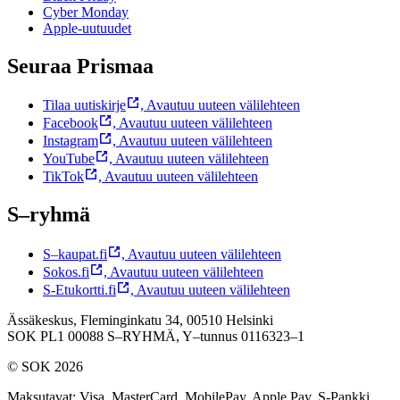
Cyber Monday
Apple-uutuudet
Seuraa Prismaa
Tilaa uutiskirje
,
Avautuu uuteen välilehteen
Facebook
,
Avautuu uuteen välilehteen
Instagram
,
Avautuu uuteen välilehteen
YouTube
,
Avautuu uuteen välilehteen
TikTok
,
Avautuu uuteen välilehteen
S–ryhmä
S–kaupat.fi
,
Avautuu uuteen välilehteen
Sokos.fi
,
Avautuu uuteen välilehteen
S-Etukortti.fi
,
Avautuu uuteen välilehteen
Ässäkeskus, Fleminginkatu 34, 00510 Helsinki
SOK PL1 00088 S–RYHMÄ,
Y–tunnus 0116323–1
© SOK 2026
Maksutavat
:
Visa, MasterCard, MobilePay, Apple Pay, S-Pankki,