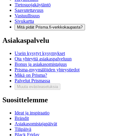
Tietosuojakäytäntö
Saavutettavuus
Vastuullisuus
Sivukartta
Mitä pidät Prisma.fi-verkkokaupasta?
Asiakaspalvelu
Usein kysytyt kysymykset
Ota yhteyttä asiakaspalveluun
Bonus ja asiakasomistajuus
Prisma-myymälöiden yhteystiedot
Mikä on Prisma?
Palvelut Prismassa
Muuta evästeasetuksia
Suosittelemme
Ideat ja inspiraatio
Brändit
Asiakasomistajapäivät
Tilipäivä
Black Friday