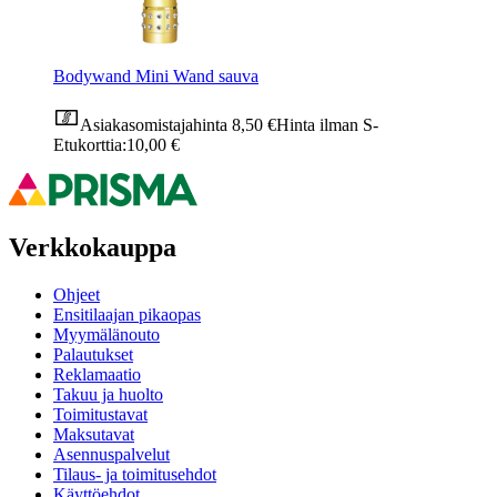
Bodywand Mini Wand sauva
Asiakasomistajahinta
8,50 €
Hinta ilman S-
Etukorttia:
10,00 €
Verkkokauppa
Ohjeet
Ensitilaajan pikaopas
Myymälänouto
Palautukset
Reklamaatio
Takuu ja huolto
Toimitustavat
Maksutavat
Asennuspalvelut
Tilaus- ja toimitusehdot
Käyttöehdot