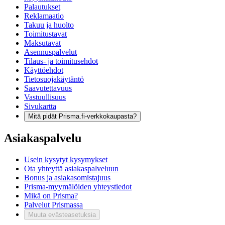
Palautukset
Reklamaatio
Takuu ja huolto
Toimitustavat
Maksutavat
Asennuspalvelut
Tilaus- ja toimitusehdot
Käyttöehdot
Tietosuojakäytäntö
Saavutettavuus
Vastuullisuus
Sivukartta
Mitä pidät Prisma.fi-verkkokaupasta?
Asiakaspalvelu
Usein kysytyt kysymykset
Ota yhteyttä asiakaspalveluun
Bonus ja asiakasomistajuus
Prisma-myymälöiden yhteystiedot
Mikä on Prisma?
Palvelut Prismassa
Muuta evästeasetuksia