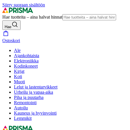
Siirry suoraan sisältöön
Hae tuotteita – aina halvat hinnat
Hae
Ostoskori
Ale
Ajankohtaista
Elektroniikka
Kodinkoneet
Kirjat
Koti
Muoti
Lelut ja lastentarvikkeet
Urheilu ja vapaa-aika
Piha ja puutarha
Remontointi
Autoilu
Kauneus ja hyvinvointi
Lemmikit