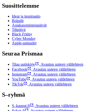
Suosittelemme
Ideat ja inspiraatio
Brändit
Asiakasomistajapäivät
Tilipäivä
Black Friday
Cyber Monday
Apple-uutuudet
Seuraa Prismaa
Tilaa uutiskirje
,
Avautuu uuteen välilehteen
Facebook
,
Avautuu uuteen välilehteen
Instagram
,
Avautuu uuteen välilehteen
YouTube
,
Avautuu uuteen välilehteen
TikTok
,
Avautuu uuteen välilehteen
S–ryhmä
S–kaupat.fi
,
Avautuu uuteen välilehteen
Sokos.fi
,
Avautuu uuteen välilehteen