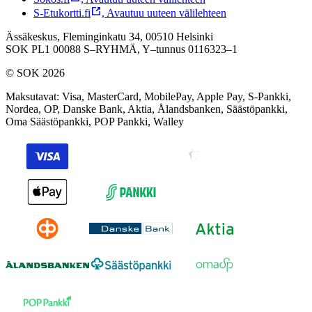
S-Etukortti.fi
,
Avautuu uuteen välilehteen
Ässäkeskus, Fleminginkatu 34, 00510 Helsinki
SOK PL1 00088 S–RYHMÄ,
Y–tunnus 0116323–1
© SOK 2026
Maksutavat
:
Visa, MasterCard, MobilePay, Apple Pay, S-Pankki,
Nordea, OP, Danske Bank, Aktia, Ålandsbanken, Säästöpankki,
Oma Säästöpankki, POP Pankki, Walley