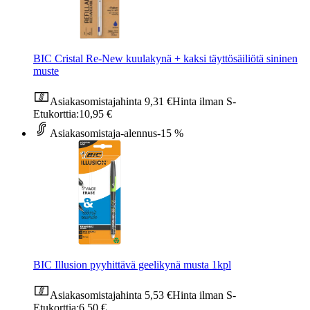
BIC Cristal Re-New kuulakynä + kaksi täyttösäiliötä sininen
muste
Asiakasomistajahinta
9,31 €
Hinta ilman S-
Etukorttia:
10,95 €
Asiakasomistaja-alennus
-15 %
BIC Illusion pyyhittävä geelikynä musta 1kpl
Asiakasomistajahinta
5,53 €
Hinta ilman S-
Etukorttia:
6,50 €