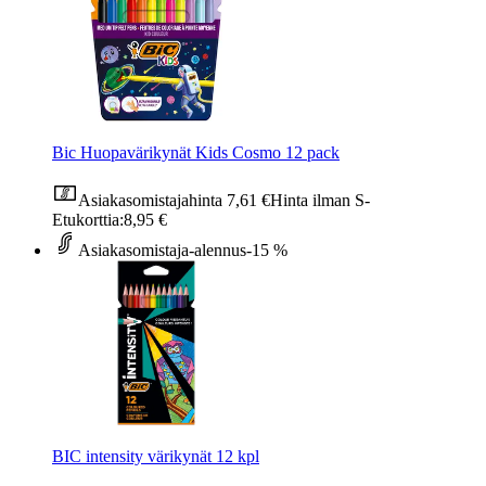
Bic Huopavärikynät Kids Cosmo 12 pack
Asiakasomistajahinta
7,61 €
Hinta ilman S-
Etukorttia:
8,95 €
Asiakasomistaja-alennus
-15 %
BIC intensity värikynät 12 kpl