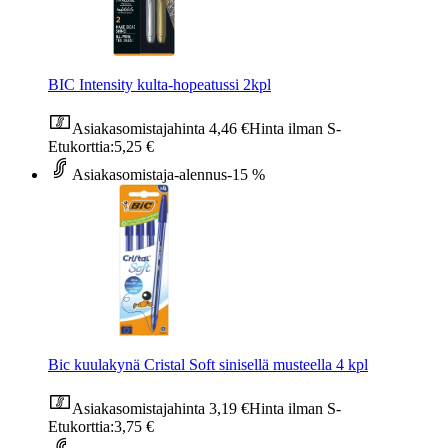
BIC Intensity kulta-hopeatussi 2kpl
Asiakasomistajahinta
4,46 €
Hinta ilman S-
Etukorttia:
5,25 €
Asiakasomistaja-alennus
-15 %
Bic kuulakynä Cristal Soft sinisellä musteella 4 kpl
Asiakasomistajahinta
3,19 €
Hinta ilman S-
Etukorttia:
3,75 €