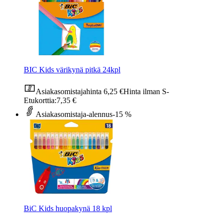
BIC Kids värikynä pitkä 24kpl
Asiakasomistajahinta
6,25 €
Hinta ilman S-
Etukorttia:
7,35 €
Asiakasomistaja-alennus
-15 %
BiC Kids huopakynä 18 kpl