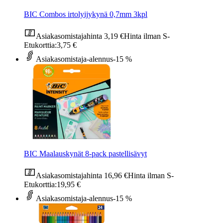
BIC Combos irtolyijykynä 0,7mm 3kpl
Asiakasomistajahinta
3,19 €
Hinta ilman S-
Etukorttia:
3,75 €
Asiakasomistaja-alennus
-15 %
BIC Maalauskynät 8-pack pastellisävyt
Asiakasomistajahinta
16,96 €
Hinta ilman S-
Etukorttia:
19,95 €
Asiakasomistaja-alennus
-15 %