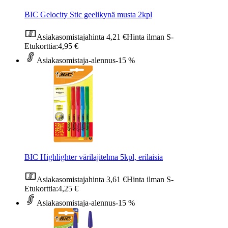
BIC Gelocity Stic geelikynä musta 2kpl
Asiakasomistajahinta
4,21 €
Hinta ilman S-
Etukorttia:
4,95 €
Asiakasomistaja-alennus
-15 %
BIC Highlighter värilajitelma 5kpl, erilaisia
Asiakasomistajahinta
3,61 €
Hinta ilman S-
Etukorttia:
4,25 €
Asiakasomistaja-alennus
-15 %