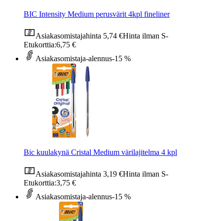
BIC Intensity Medium perusvärit 4kpl fineliner
Asiakasomistajahinta
5,74 €
Hinta ilman S-
Etukorttia:
6,75 €
Asiakasomistaja-alennus
-15 %
Bic kuulakynä Cristal Medium värilajitelma 4 kpl
Asiakasomistajahinta
3,19 €
Hinta ilman S-
Etukorttia:
3,75 €
Asiakasomistaja-alennus
-15 %