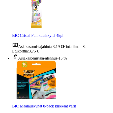
BIC Cristal Fun kuulakynä 4kpl
Asiakasomistajahinta
3,19 €
Hinta ilman S-
Etukorttia:
3,75 €
Asiakasomistaja-alennus
-15 %
BIC Maalauskynät 8-pack kirkkaat värit