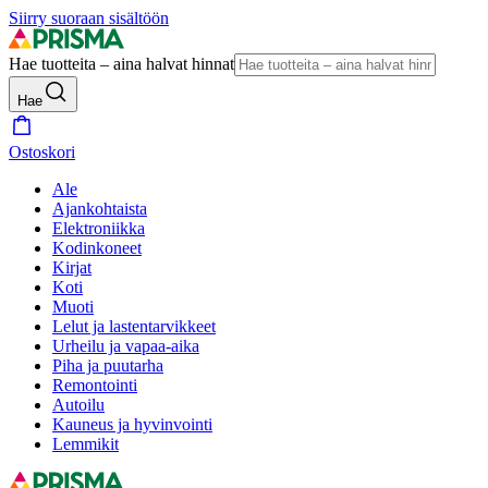
Siirry suoraan sisältöön
Hae tuotteita – aina halvat hinnat
Hae
Ostoskori
Ale
Ajankohtaista
Elektroniikka
Kodinkoneet
Kirjat
Koti
Muoti
Lelut ja lastentarvikkeet
Urheilu ja vapaa-aika
Piha ja puutarha
Remontointi
Autoilu
Kauneus ja hyvinvointi
Lemmikit