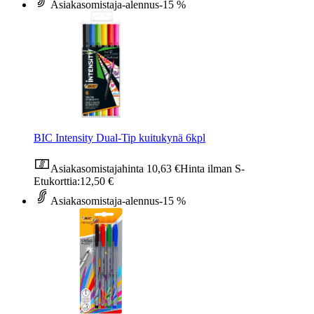
Asiakasomistaja-alennus
-15 %
BIC Intensity Dual-Tip kuitukynä 6kpl
Asiakasomistajahinta
10,63 €
Hinta ilman S-
Etukorttia:
12,50 €
Asiakasomistaja-alennus
-15 %