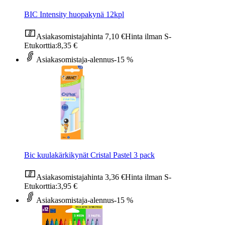
BIC Intensity huopakynä 12kpl
Asiakasomistajahinta
7,10 €
Hinta ilman S-
Etukorttia:
8,35 €
Asiakasomistaja-alennus
-15 %
Bic kuulakärkikynät Cristal Pastel 3 pack
Asiakasomistajahinta
3,36 €
Hinta ilman S-
Etukorttia:
3,95 €
Asiakasomistaja-alennus
-15 %