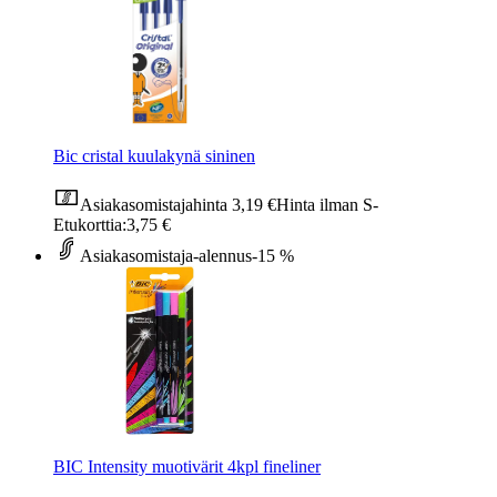
Bic cristal kuulakynä sininen
Asiakasomistajahinta
3,19 €
Hinta ilman S-
Etukorttia:
3,75 €
Asiakasomistaja-alennus
-15 %
BIC Intensity muotivärit 4kpl fineliner