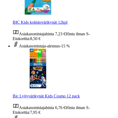
BIC Kids kolmiovärikynät 12kpl
Asiakasomistajahinta
7,23 €
Hinta ilman S-
Etukorttia:
8,50 €
Asiakasomistaja-alennus
-15 %
Bic Lyijyvärikynät Kids Cosmo 12 pack
Asiakasomistajahinta
6,76 €
Hinta ilman S-
Etukorttia:
7,95 €