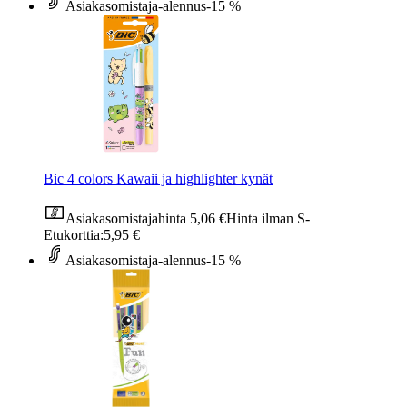
Asiakasomistaja-alennus
-15 %
Bic 4 colors Kawaii ja highlighter kynät
Asiakasomistajahinta
5,06 €
Hinta ilman S-
Etukorttia:
5,95 €
Asiakasomistaja-alennus
-15 %