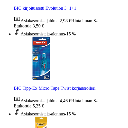
BIC kirjoitussetti Evolution 3+1+1
Asiakasomistajahinta
2,98 €
Hinta ilman S-
Etukorttia:
3,50 €
Asiakasomistaja-alennus
-15 %
BIC Tipp-Ex Micro Tape Twist korjausrolleri
Asiakasomistajahinta
4,46 €
Hinta ilman S-
Etukorttia:
5,25 €
Asiakasomistaja-alennus
-15 %