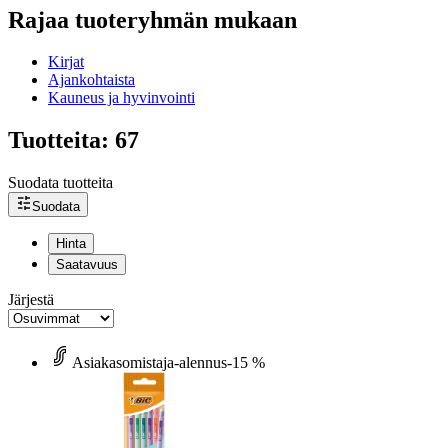
Rajaa tuoteryhmän mukaan
Kirjat
Ajankohtaista
Kauneus ja hyvinvointi
Tuotteita: 67
Suodata tuotteita
Suodata
Hinta
Saatavuus
Järjestä
Asiakasomistaja-alennus
-15 %