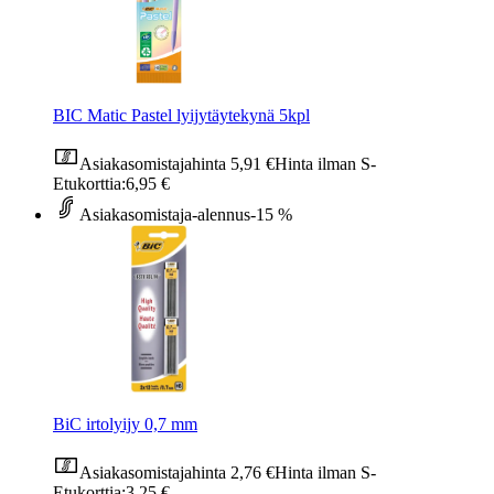
BIC Matic Pastel lyijytäytekynä 5kpl
Asiakasomistajahinta
5,91 €
Hinta ilman S-
Etukorttia:
6,95 €
Asiakasomistaja-alennus
-15 %
BiC irtolyijy 0,7 mm
Asiakasomistajahinta
2,76 €
Hinta ilman S-
Etukorttia:
3,25 €