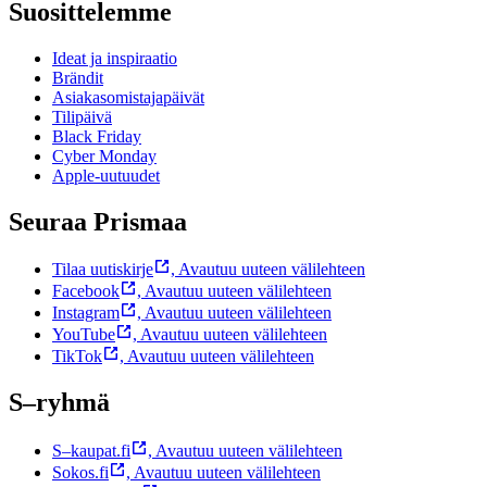
Suosittelemme
Ideat ja inspiraatio
Brändit
Asiakasomistajapäivät
Tilipäivä
Black Friday
Cyber Monday
Apple-uutuudet
Seuraa Prismaa
Tilaa uutiskirje
,
Avautuu uuteen välilehteen
Facebook
,
Avautuu uuteen välilehteen
Instagram
,
Avautuu uuteen välilehteen
YouTube
,
Avautuu uuteen välilehteen
TikTok
,
Avautuu uuteen välilehteen
S–ryhmä
S–kaupat.fi
,
Avautuu uuteen välilehteen
Sokos.fi
,
Avautuu uuteen välilehteen