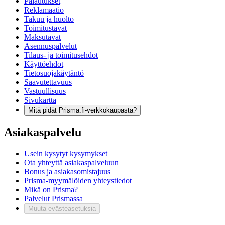
Palautukset
Reklamaatio
Takuu ja huolto
Toimitustavat
Maksutavat
Asennuspalvelut
Tilaus- ja toimitusehdot
Käyttöehdot
Tietosuojakäytäntö
Saavutettavuus
Vastuullisuus
Sivukartta
Mitä pidät Prisma.fi-verkkokaupasta?
Asiakaspalvelu
Usein kysytyt kysymykset
Ota yhteyttä asiakaspalveluun
Bonus ja asiakasomistajuus
Prisma-myymälöiden yhteystiedot
Mikä on Prisma?
Palvelut Prismassa
Muuta evästeasetuksia