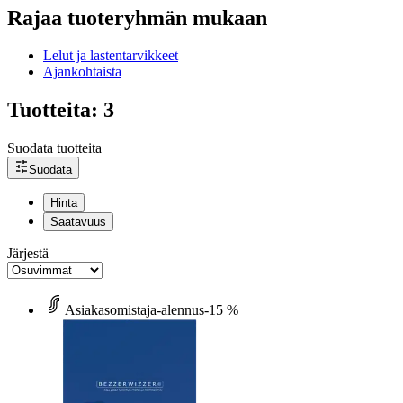
Rajaa tuoteryhmän mukaan
Lelut ja lastentarvikkeet
Ajankohtaista
Tuotteita: 3
Suodata tuotteita
Suodata
Hinta
Saatavuus
Järjestä
Asiakasomistaja-alennus
-15 %