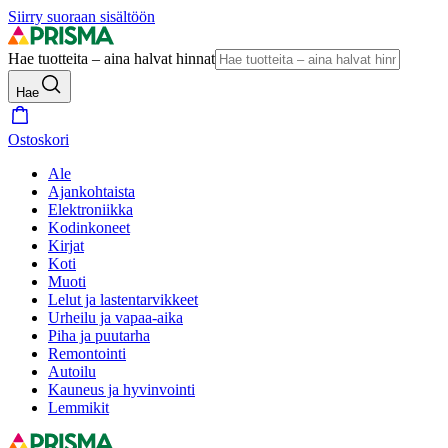
Siirry suoraan sisältöön
Hae tuotteita – aina halvat hinnat
Hae
Ostoskori
Ale
Ajankohtaista
Elektroniikka
Kodinkoneet
Kirjat
Koti
Muoti
Lelut ja lastentarvikkeet
Urheilu ja vapaa-aika
Piha ja puutarha
Remontointi
Autoilu
Kauneus ja hyvinvointi
Lemmikit