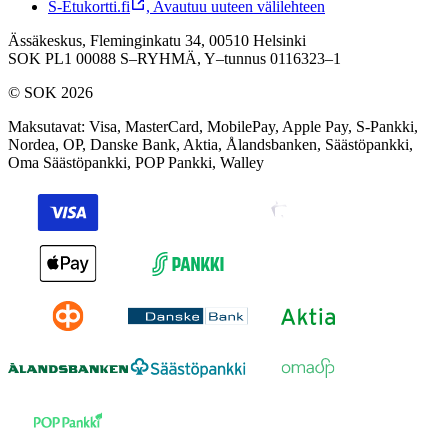
S-Etukortti.fi
,
Avautuu uuteen välilehteen
Ässäkeskus, Fleminginkatu 34, 00510 Helsinki
SOK PL1 00088 S–RYHMÄ,
Y–tunnus 0116323–1
© SOK 2026
Maksutavat
:
Visa, MasterCard, MobilePay, Apple Pay, S-Pankki,
Nordea, OP, Danske Bank, Aktia, Ålandsbanken, Säästöpankki,
Oma Säästöpankki, POP Pankki, Walley