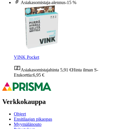
Asiakasomistaja-alennus
-15 %
VINK Pocket
Asiakasomistajahinta
5,91 €
Hinta ilman S-
Etukorttia:
6,95 €
Verkkokauppa
Ohjeet
Ensitilaajan pikaopas
Myymälänouto