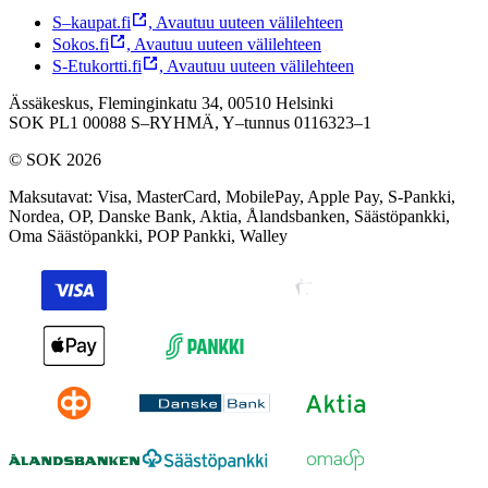
S–kaupat.fi
,
Avautuu uuteen välilehteen
Sokos.fi
,
Avautuu uuteen välilehteen
S-Etukortti.fi
,
Avautuu uuteen välilehteen
Ässäkeskus, Fleminginkatu 34, 00510 Helsinki
SOK PL1 00088 S–RYHMÄ,
Y–tunnus 0116323–1
© SOK 2026
Maksutavat
:
Visa, MasterCard, MobilePay, Apple Pay, S-Pankki,
Nordea, OP, Danske Bank, Aktia, Ålandsbanken, Säästöpankki,
Oma Säästöpankki, POP Pankki, Walley