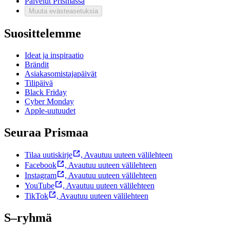
Palvelut Prismassa
Muuta evästeasetuksia
Suosittelemme
Ideat ja inspiraatio
Brändit
Asiakasomistajapäivät
Tilipäivä
Black Friday
Cyber Monday
Apple-uutuudet
Seuraa Prismaa
Tilaa uutiskirje
,
Avautuu uuteen välilehteen
Facebook
,
Avautuu uuteen välilehteen
Instagram
,
Avautuu uuteen välilehteen
YouTube
,
Avautuu uuteen välilehteen
TikTok
,
Avautuu uuteen välilehteen
S–ryhmä