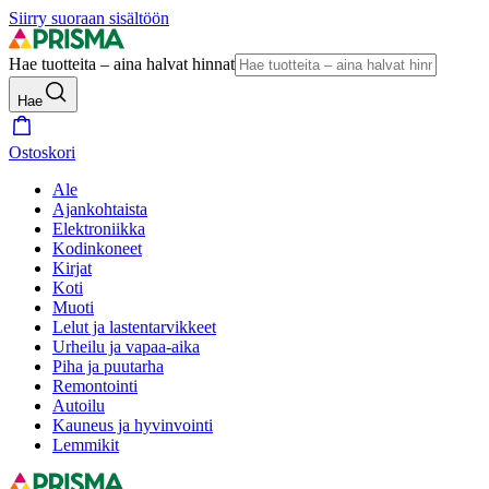
Siirry suoraan sisältöön
Hae tuotteita – aina halvat hinnat
Hae
Ostoskori
Ale
Ajankohtaista
Elektroniikka
Kodinkoneet
Kirjat
Koti
Muoti
Lelut ja lastentarvikkeet
Urheilu ja vapaa-aika
Piha ja puutarha
Remontointi
Autoilu
Kauneus ja hyvinvointi
Lemmikit