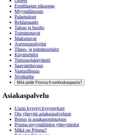
Ohjeet
Ensitilaajan pikaopas
Myymälänouto
Palautukset
Reklamaatio
Takuu ja huolto
Toimitustavat
Maksutavat
Asennuspalvelut
Tilaus- ja toimitusehdot
Käyttöehdot
Tietosuojakäytäntö
Saavutettavuus
Vastuullisuus
Sivukartta
Mitä pidät Prisma.fi-verkkokaupasta?
Asiakaspalvelu
Usein kysytyt kysymykset
Ota yhteyttä asiakaspalveluun
Bonus ja asiakasomistajuus
Prisma-myymälöiden yhteystiedot
Mikä on Prisma?