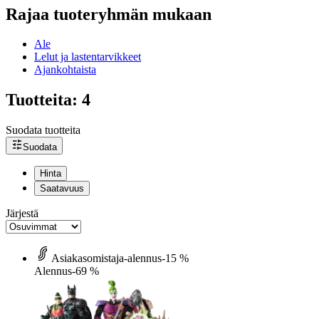
Rajaa tuoteryhmän mukaan
Ale
Lelut ja lastentarvikkeet
Ajankohtaista
Tuotteita: 4
Suodata tuotteita
Suodata
Hinta
Saatavuus
Järjestä
Asiakasomistaja-alennus
-15 %
Alennus
-69 %