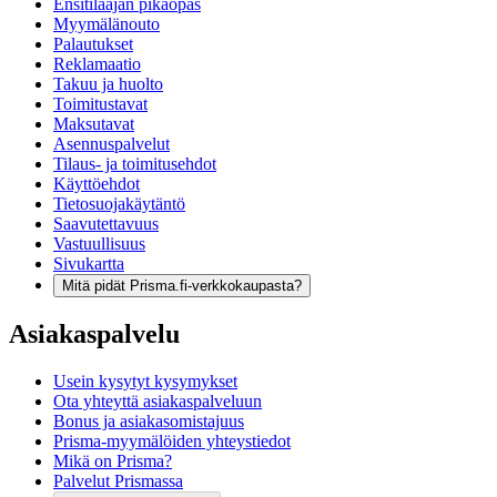
Ensitilaajan pikaopas
Myymälänouto
Palautukset
Reklamaatio
Takuu ja huolto
Toimitustavat
Maksutavat
Asennuspalvelut
Tilaus- ja toimitusehdot
Käyttöehdot
Tietosuojakäytäntö
Saavutettavuus
Vastuullisuus
Sivukartta
Mitä pidät Prisma.fi-verkkokaupasta?
Asiakaspalvelu
Usein kysytyt kysymykset
Ota yhteyttä asiakaspalveluun
Bonus ja asiakasomistajuus
Prisma-myymälöiden yhteystiedot
Mikä on Prisma?
Palvelut Prismassa