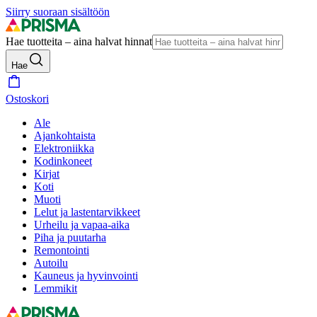
Siirry suoraan sisältöön
Hae tuotteita – aina halvat hinnat
Hae
Ostoskori
Ale
Ajankohtaista
Elektroniikka
Kodinkoneet
Kirjat
Koti
Muoti
Lelut ja lastentarvikkeet
Urheilu ja vapaa-aika
Piha ja puutarha
Remontointi
Autoilu
Kauneus ja hyvinvointi
Lemmikit