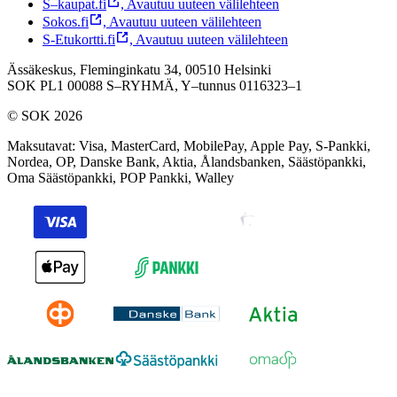
S–kaupat.fi
,
Avautuu uuteen välilehteen
Sokos.fi
,
Avautuu uuteen välilehteen
S-Etukortti.fi
,
Avautuu uuteen välilehteen
Ässäkeskus, Fleminginkatu 34, 00510 Helsinki
SOK PL1 00088 S–RYHMÄ,
Y–tunnus 0116323–1
© SOK 2026
Maksutavat
:
Visa, MasterCard, MobilePay, Apple Pay, S-Pankki,
Nordea, OP, Danske Bank, Aktia, Ålandsbanken, Säästöpankki,
Oma Säästöpankki, POP Pankki, Walley