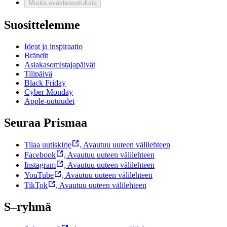
Muuta evästeasetuksia
Suosittelemme
Ideat ja inspiraatio
Brändit
Asiakasomistajapäivät
Tilipäivä
Black Friday
Cyber Monday
Apple-uutuudet
Seuraa Prismaa
Tilaa uutiskirje
,
Avautuu uuteen välilehteen
Facebook
,
Avautuu uuteen välilehteen
Instagram
,
Avautuu uuteen välilehteen
YouTube
,
Avautuu uuteen välilehteen
TikTok
,
Avautuu uuteen välilehteen
S–ryhmä