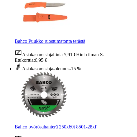
Bahco Puukko ruostumatonta terästä
Asiakasomistajahinta
5,91 €
Hinta ilman S-
Etukorttia:
6,95 €
Asiakasomistaja-alennus
-15 %
Bahco pyörösahanterä 250x60t 8501-28xf