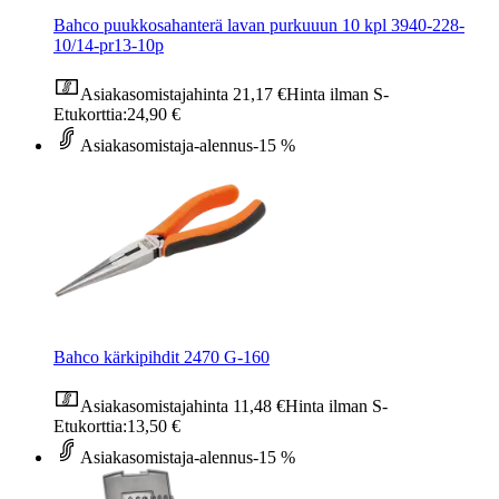
Bahco puukkosahanterä lavan purkuuun 10 kpl 3940-228-
10/14-pr13-10p
Asiakasomistajahinta
21,17 €
Hinta ilman S-
Etukorttia:
24,90 €
Asiakasomistaja-alennus
-15 %
Bahco kärkipihdit 2470 G-160
Asiakasomistajahinta
11,48 €
Hinta ilman S-
Etukorttia:
13,50 €
Asiakasomistaja-alennus
-15 %