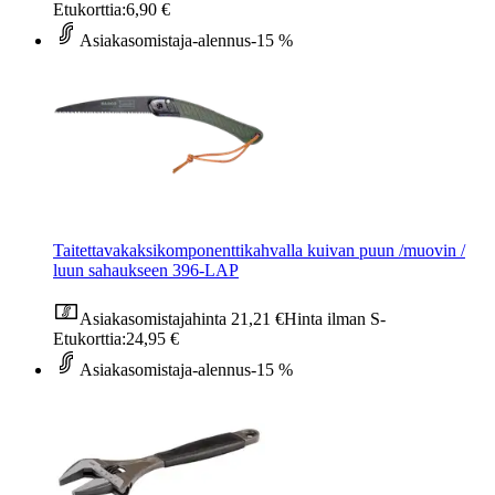
Etukorttia:
6,90 €
Asiakasomistaja-alennus
-15 %
Taitettavakaksikomponenttikahvalla kuivan puun /muovin /
luun sahaukseen 396-LAP
Asiakasomistajahinta
21,21 €
Hinta ilman S-
Etukorttia:
24,95 €
Asiakasomistaja-alennus
-15 %