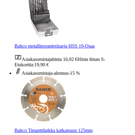
Bahco metalliporanteräsarja HSS 19-Osaa
Asiakasomistajahinta
16,92 €
Hinta ilman S-
Etukorttia:
19,90 €
Asiakasomistaja-alennus
-15 %
Bahco Timanttilaikka katkaisuun 125mm