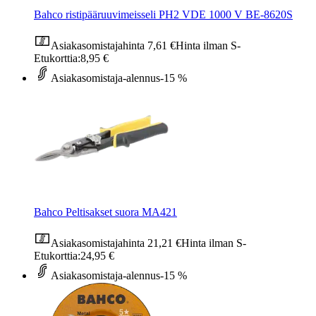
Bahco ristipääruuvimeisseli PH2 VDE 1000 V BE-8620S
Asiakasomistajahinta
7,61 €
Hinta ilman S-
Etukorttia:
8,95 €
Asiakasomistaja-alennus
-15 %
Bahco Peltisakset suora MA421
Asiakasomistajahinta
21,21 €
Hinta ilman S-
Etukorttia:
24,95 €
Asiakasomistaja-alennus
-15 %