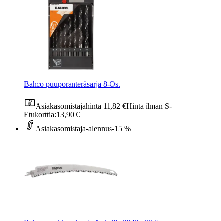
Bahco puuporanteräsarja 8-Os.
Asiakasomistajahinta
11,82 €
Hinta ilman S-
Etukorttia:
13,90 €
Asiakasomistaja-alennus
-15 %