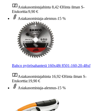
Asiakasomistajahinta
8,42 €
Hinta ilman S-
Etukorttia:
9,90 €
Asiakasomistaja-alennus
-15 %
Bahco pyörösahanterä 160x48t 8501-160-20-48xf
Asiakasomistajahinta
16,92 €
Hinta ilman S-
Etukorttia:
19,90 €
Asiakasomistaja-alennus
-15 %