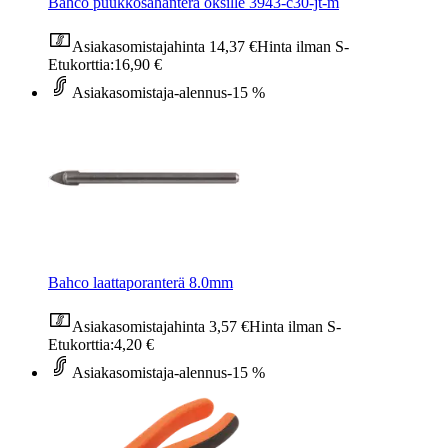
Bahco puukkosahanterä oksille 3943-c30-jt-m
Asiakasomistajahinta
14,37 €
Hinta ilman S-
Etukorttia:
16,90 €
Asiakasomistaja-alennus
-15 %
Bahco laattaporanterä 8.0mm
Asiakasomistajahinta
3,57 €
Hinta ilman S-
Etukorttia:
4,20 €
Asiakasomistaja-alennus
-15 %