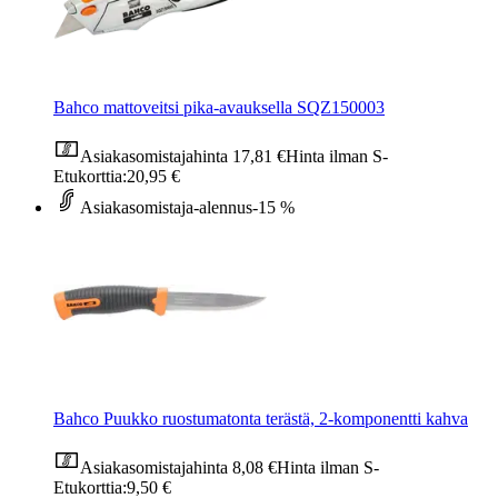
Bahco mattoveitsi pika-avauksella SQZ150003
Asiakasomistajahinta
17,81 €
Hinta ilman S-
Etukorttia:
20,95 €
Asiakasomistaja-alennus
-15 %
Bahco Puukko ruostumatonta terästä, 2-komponentti kahva
Asiakasomistajahinta
8,08 €
Hinta ilman S-
Etukorttia:
9,50 €