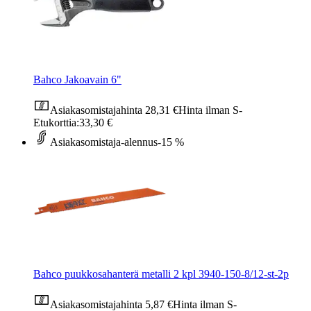
Bahco Jakoavain 6"
Asiakasomistajahinta
28,31 €
Hinta ilman S-
Etukorttia:
33,30 €
Asiakasomistaja-alennus
-15 %
Bahco puukkosahanterä metalli 2 kpl 3940-150-8/12-st-2p
Asiakasomistajahinta
5,87 €
Hinta ilman S-