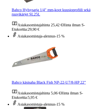
Bahco Hylsysarja 1/4" mm-koot kuusioprofiili sekä
ruuvikärjet SL25L
Asiakasomistajahinta
25,42 €
Hinta ilman S-
Etukorttia:
29,90 €
Asiakasomistaja-alennus
-15 %
Bahco käsisaha Black Fish NP-22-U7/8-HP 22”
Asiakasomistajahinta
5,06 €
Hinta ilman S-
Etukorttia:
5,95 €
Asiakasomistaja-alennus
-15 %