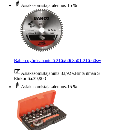
Asiakasomistaja-alennus
-15 %
Bahco pyörösahanterä 216x60t 8501-216-60sw
Asiakasomistajahinta
33,92 €
Hinta ilman S-
Etukorttia:
39,90 €
Asiakasomistaja-alennus
-15 %