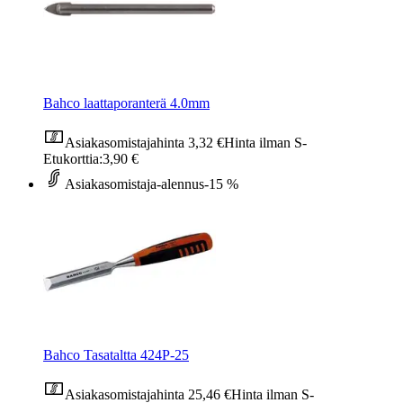
Bahco laattaporanterä 4.0mm
Asiakasomistajahinta
3,32 €
Hinta ilman S-
Etukorttia:
3,90 €
Asiakasomistaja-alennus
-15 %
Bahco Tasataltta 424P-25
Asiakasomistajahinta
25,46 €
Hinta ilman S-