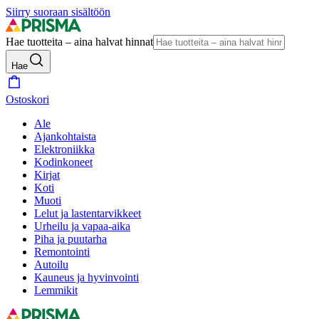
Siirry suoraan sisältöön
Hae tuotteita – aina halvat hinnat
Hae
Ostoskori
Ale
Ajankohtaista
Elektroniikka
Kodinkoneet
Kirjat
Koti
Muoti
Lelut ja lastentarvikkeet
Urheilu ja vapaa-aika
Piha ja puutarha
Remontointi
Autoilu
Kauneus ja hyvinvointi
Lemmikit