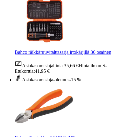
Bahco räikkäruuvitalttasarja irtokärjillä 36 osainen
Asiakasomistajahinta
35,66 €
Hinta ilman S-
Etukorttia:
41,95 €
Asiakasomistaja-alennus
-15 %