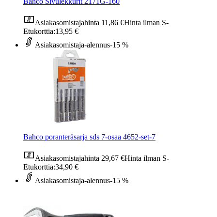
Bahco Sivulekkurit 2171G-160
Asiakasomistajahinta
11,86 €
Hinta ilman S-
Etukorttia:
13,95 €
Asiakasomistaja-alennus
-15 %
Bahco poranteräsarja sds 7-osaa 4652-set-7
Asiakasomistajahinta
29,67 €
Hinta ilman S-
Etukorttia:
34,90 €
Asiakasomistaja-alennus
-15 %