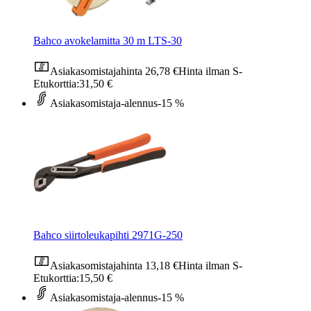
Bahco avokelamitta 30 m LTS-30
Asiakasomistajahinta
26,78 €
Hinta ilman S-
Etukorttia:
31,50 €
Asiakasomistaja-alennus
-15 %
Bahco siirtoleukapihti 2971G-250
Asiakasomistajahinta
13,18 €
Hinta ilman S-
Etukorttia:
15,50 €
Asiakasomistaja-alennus
-15 %