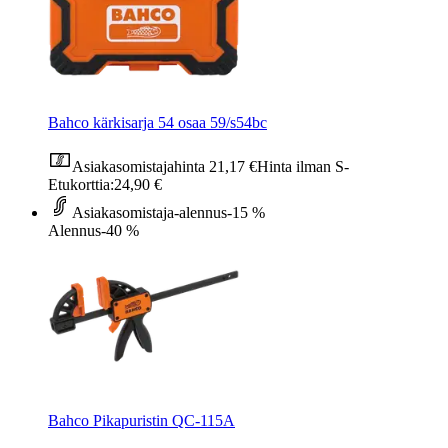
Bahco kärkisarja 54 osaa 59/s54bc
Asiakasomistajahinta
21,17 €
Hinta ilman S-
Etukorttia:
24,90 €
Asiakasomistaja-alennus
-15 %
Alennus
-40 %
Bahco Pikapuristin QC-115A