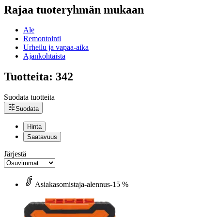
Rajaa tuoteryhmän mukaan
Ale
Remontointi
Urheilu ja vapaa-aika
Ajankohtaista
Tuotteita: 342
Suodata tuotteita
Suodata
Hinta
Saatavuus
Järjestä
Asiakasomistaja-alennus
-15 %