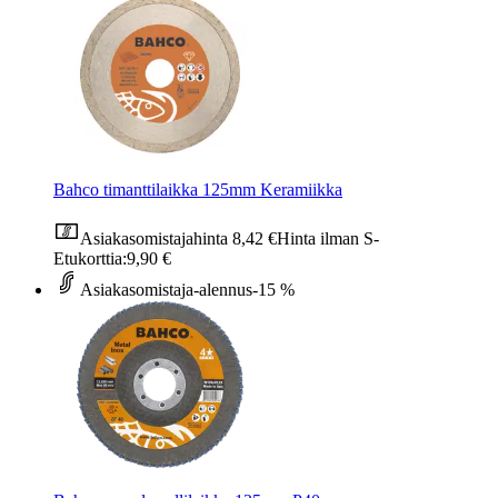
Bahco timanttilaikka 125mm Keramiikka
Asiakasomistajahinta
8,42 €
Hinta ilman S-
Etukorttia:
9,90 €
Asiakasomistaja-alennus
-15 %