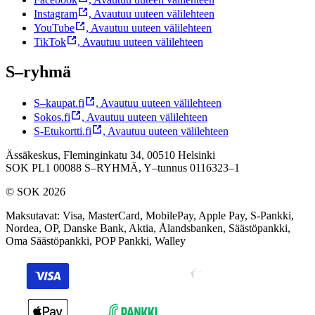
Instagram
,
Avautuu uuteen välilehteen
YouTube
,
Avautuu uuteen välilehteen
TikTok
,
Avautuu uuteen välilehteen
S–ryhmä
S–kaupat.fi
,
Avautuu uuteen välilehteen
Sokos.fi
,
Avautuu uuteen välilehteen
S-Etukortti.fi
,
Avautuu uuteen välilehteen
Ässäkeskus, Fleminginkatu 34, 00510 Helsinki
SOK PL1 00088 S–RYHMÄ,
Y–tunnus 0116323–1
© SOK 2026
Maksutavat
:
Visa, MasterCard, MobilePay, Apple Pay, S-Pankki,
Nordea, OP, Danske Bank, Aktia, Ålandsbanken, Säästöpankki,
Oma Säästöpankki, POP Pankki, Walley