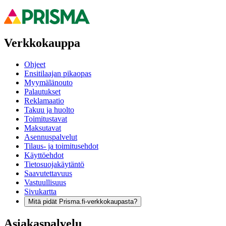
Verkkokauppa
Ohjeet
Ensitilaajan pikaopas
Myymälänouto
Palautukset
Reklamaatio
Takuu ja huolto
Toimitustavat
Maksutavat
Asennuspalvelut
Tilaus- ja toimitusehdot
Käyttöehdot
Tietosuojakäytäntö
Saavutettavuus
Vastuullisuus
Sivukartta
Mitä pidät Prisma.fi-verkkokaupasta?
Asiakaspalvelu