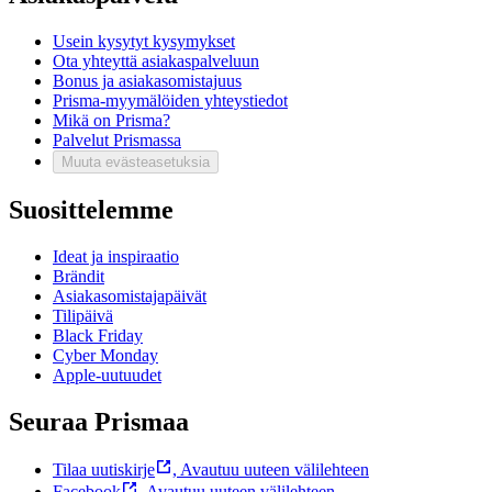
Usein kysytyt kysymykset
Ota yhteyttä asiakaspalveluun
Bonus ja asiakasomistajuus
Prisma-myymälöiden yhteystiedot
Mikä on Prisma?
Palvelut Prismassa
Muuta evästeasetuksia
Suosittelemme
Ideat ja inspiraatio
Brändit
Asiakasomistajapäivät
Tilipäivä
Black Friday
Cyber Monday
Apple-uutuudet
Seuraa Prismaa
Tilaa uutiskirje
,
Avautuu uuteen välilehteen
Facebook
,
Avautuu uuteen välilehteen