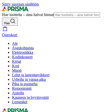
Siirry suoraan sisältöön
Hae tuotteita – aina halvat hinnat
Hae
Ostoskori
Ale
Ajankohtaista
Elektroniikka
Kodinkoneet
Kirjat
Koti
Muoti
Lelut ja lastentarvikkeet
Urheilu ja vapaa-aika
Piha ja puutarha
Remontointi
Autoilu
Kauneus ja hyvinvointi
Lemmikit