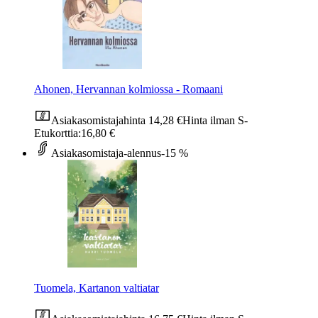
Ahonen, Hervannan kolmiossa - Romaani
Asiakasomistajahinta
14,28 €
Hinta ilman S-
Etukorttia:
16,80 €
Asiakasomistaja-alennus
-15 %
Tuomela, Kartanon valtiatar