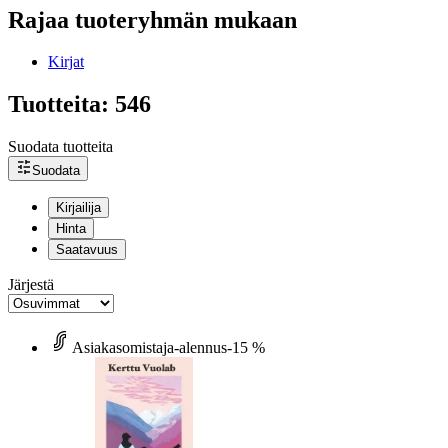
Rajaa tuoteryhmän mukaan
Kirjat
Tuotteita: 546
Suodata tuotteita
Suodata
Kirjailija
Hinta
Saatavuus
Järjestä
Asiakasomistaja-alennus
-15 %