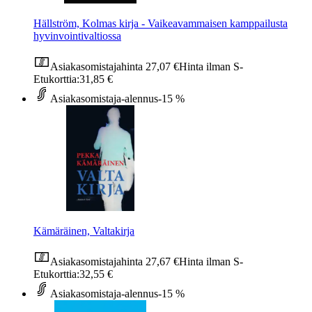
Hällström, Kolmas kirja - Vaikeavammaisen kamppailusta
hyvinvointivaltiossa
Asiakasomistajahinta
27,07 €
Hinta ilman S-
Etukorttia:
31,85 €
Asiakasomistaja-alennus
-15 %
Kämäräinen, Valtakirja
Asiakasomistajahinta
27,67 €
Hinta ilman S-
Etukorttia:
32,55 €
Asiakasomistaja-alennus
-15 %