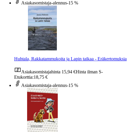
Asiakasomistaja-alennus
-15 %
Huhtala, Rakkatammukoita ja Lapin taikaa - Eräkertomuksia
Asiakasomistajahinta
15,94 €
Hinta ilman S-
Etukorttia:
18,75 €
Asiakasomistaja-alennus
-15 %