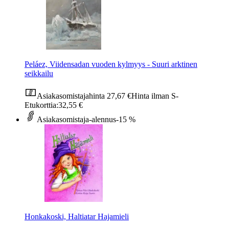
Peláez, Viidensadan vuoden kylmyys - Suuri arktinen
seikkailu
Asiakasomistajahinta
27,67 €
Hinta ilman S-
Etukorttia:
32,55 €
Asiakasomistaja-alennus
-15 %
Honkakoski, Haltiatar Hajamieli