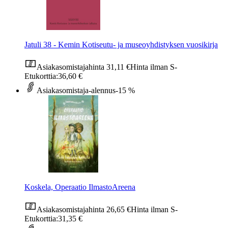
Jatuli 38 - Kemin Kotiseutu- ja museoyhdistyksen vuosikirja
Asiakasomistajahinta
31,11 €
Hinta ilman S-
Etukorttia:
36,60 €
Asiakasomistaja-alennus
-15 %
Koskela, Operaatio IlmastoAreena
Asiakasomistajahinta
26,65 €
Hinta ilman S-
Etukorttia:
31,35 €