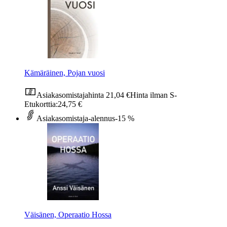
Kämäräinen, Pojan vuosi
Asiakasomistajahinta
21,04 €
Hinta ilman S-
Etukorttia:
24,75 €
Asiakasomistaja-alennus
-15 %
Väisänen, Operaatio Hossa