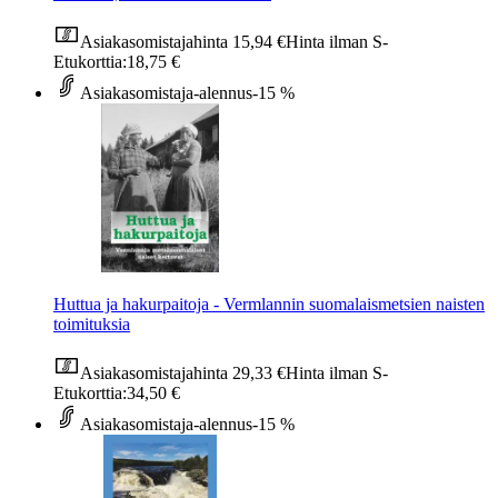
Asiakasomistajahinta
15,94 €
Hinta ilman S-
Etukorttia:
18,75 €
Asiakasomistaja-alennus
-15 %
Huttua ja hakurpaitoja - Vermlannin suomalaismetsien naisten
toimituksia
Asiakasomistajahinta
29,33 €
Hinta ilman S-
Etukorttia:
34,50 €
Asiakasomistaja-alennus
-15 %