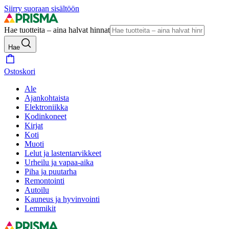
Siirry suoraan sisältöön
Hae tuotteita – aina halvat hinnat
Hae
Ostoskori
Ale
Ajankohtaista
Elektroniikka
Kodinkoneet
Kirjat
Koti
Muoti
Lelut ja lastentarvikkeet
Urheilu ja vapaa-aika
Piha ja puutarha
Remontointi
Autoilu
Kauneus ja hyvinvointi
Lemmikit