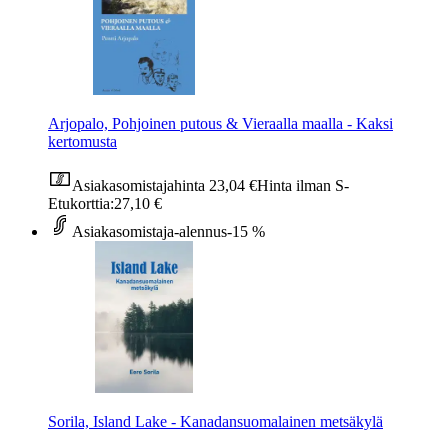
Arjopalo, Pohjoinen putous & Vieraalla maalla - Kaksi
kertomusta
Asiakasomistajahinta
23,04 €
Hinta ilman S-
Etukorttia:
27,10 €
Asiakasomistaja-alennus
-15 %
Sorila, Island Lake - Kanadansuomalainen metsäkylä