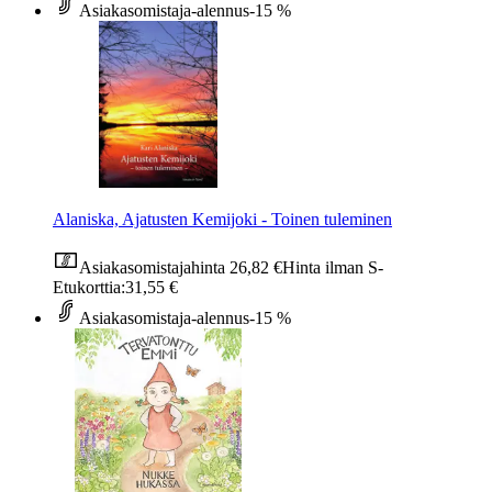
Asiakasomistaja-alennus
-15 %
Alaniska, Ajatusten Kemijoki - Toinen tuleminen
Asiakasomistajahinta
26,82 €
Hinta ilman S-
Etukorttia:
31,55 €
Asiakasomistaja-alennus
-15 %