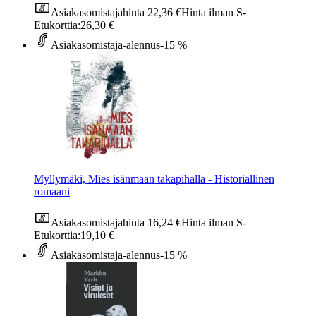
Asiakasomistajahinta
22,36 €
Hinta ilman S-
Etukorttia:
26,30 €
Asiakasomistaja-alennus
-15 %
Myllymäki, Mies isänmaan takapihalla - Historiallinen
romaani
Asiakasomistajahinta
16,24 €
Hinta ilman S-
Etukorttia:
19,10 €
Asiakasomistaja-alennus
-15 %