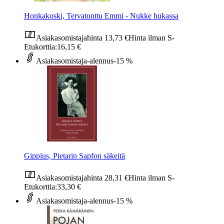
Honkakoski, Tervatonttu Emmi - Nukke hukassa
Asiakasomistajahinta
13,73 €
Hinta ilman S-
Etukorttia:
16,15 €
Asiakasomistaja-alennus
-15 %
Gippius, Pietarin Sapfon säkeitä
Asiakasomistajahinta
28,31 €
Hinta ilman S-
Etukorttia:
33,30 €
Asiakasomistaja-alennus
-15 %