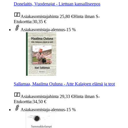
Donelaitis, Vuodenajat - Liettuan kansalliseepos
Asiakasomistajahinta
25,80 €
Hinta ilman S-
Etukorttia:
30,35 €
Asiakasomistaja-alennus
-15 %
Sallamaa, Maailma Ouluna - Atte Kalajoen elämä ja teot
Asiakasomistajahinta
29,33 €
Hinta ilman S-
Etukorttia:
34,50 €
Asiakasomistaja-alennus
-15 %