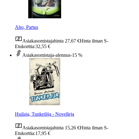
Aho, Partus
Asiakasomistajahinta
27,67 €
Hinta ilman S-
Etukorttia:
32,55 €
Asiakasomistaja-alennus
-15 %
Huilaja, Tunkeilija - Novelleja
Asiakasomistajahinta
15,26 €
Hinta ilman S-
Etukorttia:
17,95 €