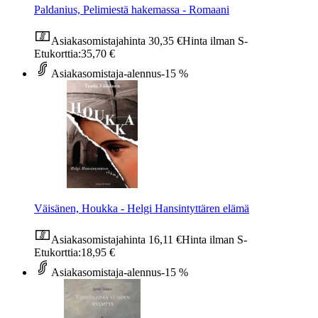
Paldanius, Pelimiestä hakemassa - Romaani
Asiakasomistajahinta
30,35 €
Hinta ilman S-
Etukorttia:
35,70 €
Asiakasomistaja-alennus
-15 %
Väisänen, Houkka - Helgi Hansintyttären elämä
Asiakasomistajahinta
16,11 €
Hinta ilman S-
Etukorttia:
18,95 €
Asiakasomistaja-alennus
-15 %