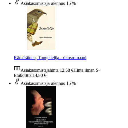
Asiakasomistaja-alennus
-15 %
Kämäräinen, Tungettelija - rikosromaani
Asiakasomistajahinta
12,58 €
Hinta ilman S-
Etukorttia:
14,80 €
Asiakasomistaja-alennus
-15 %