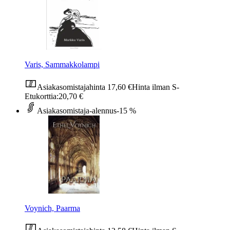
Varis, Sammakkolampi
Asiakasomistajahinta
17,60 €
Hinta ilman S-
Etukorttia:
20,70 €
Asiakasomistaja-alennus
-15 %
Voynich, Paarma