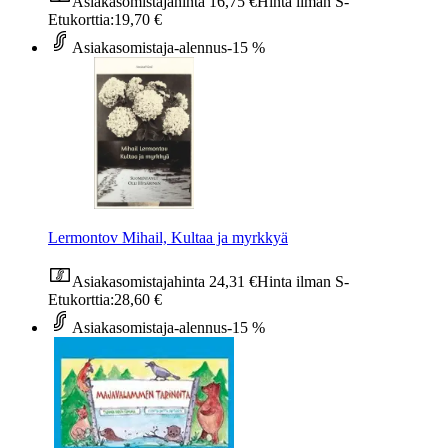
Asiakasomistajahinta
16,75 €
Hinta ilman S-
Etukorttia:
19,70 €
Asiakasomistaja-alennus
-15 %
Lermontov Mihail, Kultaa ja myrkkyä
Asiakasomistajahinta
24,31 €
Hinta ilman S-
Etukorttia:
28,60 €
Asiakasomistaja-alennus
-15 %