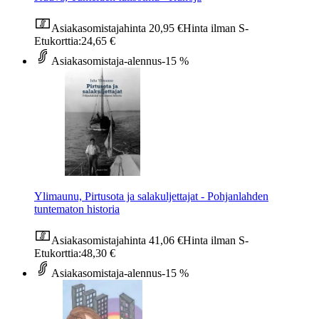
Asiakasomistajahinta
20,95 €
Hinta ilman S-
Etukorttia:
24,65 €
Asiakasomistaja-alennus
-15 %
Ylimaunu, Pirtusota ja salakuljettajat - Pohjanlahden
tuntematon historia
Asiakasomistajahinta
41,06 €
Hinta ilman S-
Etukorttia:
48,30 €
Asiakasomistaja-alennus
-15 %