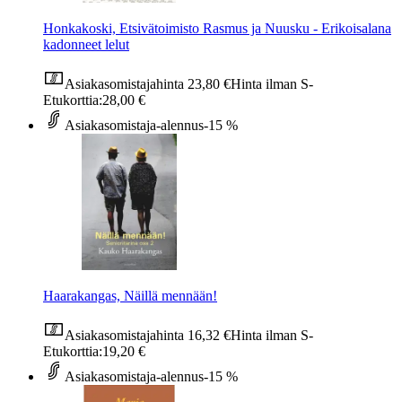
Honkakoski, Etsivätoimisto Rasmus ja Nuusku - Erikoisalana
kadonneet lelut
Asiakasomistajahinta
23,80 €
Hinta ilman S-
Etukorttia:
28,00 €
Asiakasomistaja-alennus
-15 %
Haarakangas, Näillä mennään!
Asiakasomistajahinta
16,32 €
Hinta ilman S-
Etukorttia:
19,20 €
Asiakasomistaja-alennus
-15 %