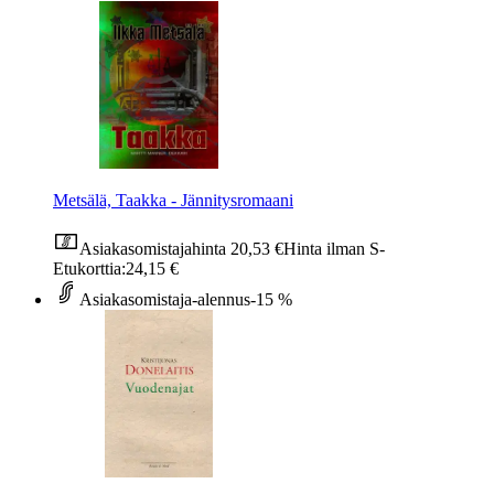
Metsälä, Taakka - Jännitysromaani
Asiakasomistajahinta
20,53 €
Hinta ilman S-
Etukorttia:
24,15 €
Asiakasomistaja-alennus
-15 %