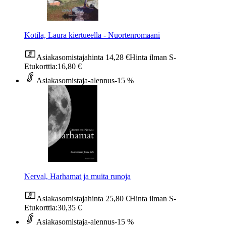
Kotila, Laura kiertueella - Nuortenromaani
Asiakasomistajahinta
14,28 €
Hinta ilman S-
Etukorttia:
16,80 €
Asiakasomistaja-alennus
-15 %
Nerval, Harhamat ja muita runoja
Asiakasomistajahinta
25,80 €
Hinta ilman S-
Etukorttia:
30,35 €
Asiakasomistaja-alennus
-15 %