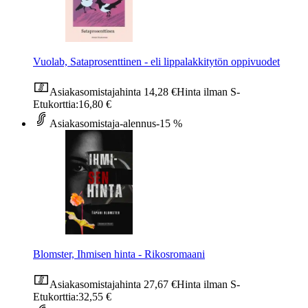
Vuolab, Sataprosenttinen - eli lippalakkitytön oppivuodet
Asiakasomistajahinta
14,28 €
Hinta ilman S-
Etukorttia:
16,80 €
Asiakasomistaja-alennus
-15 %
Blomster, Ihmisen hinta - Rikosromaani
Asiakasomistajahinta
27,67 €
Hinta ilman S-
Etukorttia:
32,55 €