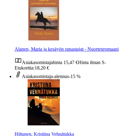
Alanen, Maria ja kesäyön ratsastajat - Nuortenromaani
Asiakasomistajahinta
15,47 €
Hinta ilman S-
Etukorttia:
18,20 €
Asiakasomistaja-alennus
-15 %
Hiltunen, Kristiina Vehnätukka