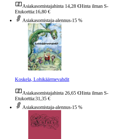
Asiakasomistajahinta
14,28 €
Hinta ilman S-
Etukorttia:
16,80 €
Asiakasomistaja-alennus
-15 %
Koskela, Lohikäärmevahdit
Asiakasomistajahinta
26,65 €
Hinta ilman S-
Etukorttia:
31,35 €
Asiakasomistaja-alennus
-15 %