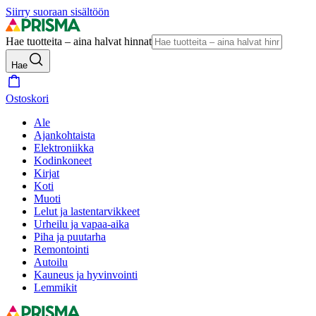
Siirry suoraan sisältöön
Hae tuotteita – aina halvat hinnat
Hae
Ostoskori
Ale
Ajankohtaista
Elektroniikka
Kodinkoneet
Kirjat
Koti
Muoti
Lelut ja lastentarvikkeet
Urheilu ja vapaa-aika
Piha ja puutarha
Remontointi
Autoilu
Kauneus ja hyvinvointi
Lemmikit