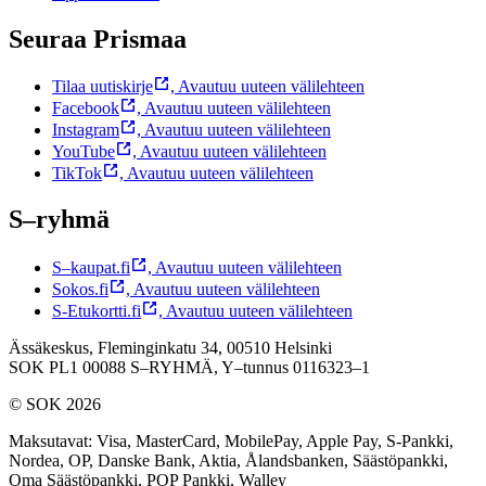
Seuraa Prismaa
Tilaa uutiskirje
,
Avautuu uuteen välilehteen
Facebook
,
Avautuu uuteen välilehteen
Instagram
,
Avautuu uuteen välilehteen
YouTube
,
Avautuu uuteen välilehteen
TikTok
,
Avautuu uuteen välilehteen
S–ryhmä
S–kaupat.fi
,
Avautuu uuteen välilehteen
Sokos.fi
,
Avautuu uuteen välilehteen
S-Etukortti.fi
,
Avautuu uuteen välilehteen
Ässäkeskus, Fleminginkatu 34, 00510 Helsinki
SOK PL1 00088 S–RYHMÄ,
Y–tunnus 0116323–1
© SOK 2026
Maksutavat
:
Visa, MasterCard, MobilePay, Apple Pay, S-Pankki,
Nordea, OP, Danske Bank, Aktia, Ålandsbanken, Säästöpankki,
Oma Säästöpankki, POP Pankki, Walley