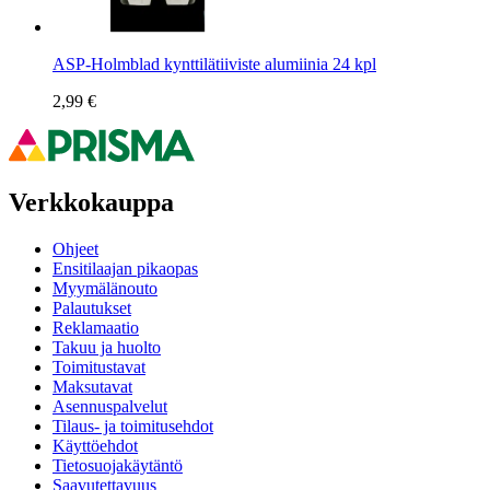
ASP-Holmblad kynttilätiiviste alumiinia 24 kpl
2,99 €
Verkkokauppa
Ohjeet
Ensitilaajan pikaopas
Myymälänouto
Palautukset
Reklamaatio
Takuu ja huolto
Toimitustavat
Maksutavat
Asennuspalvelut
Tilaus- ja toimitusehdot
Käyttöehdot
Tietosuojakäytäntö
Saavutettavuus