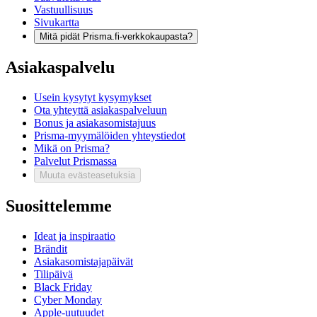
Vastuullisuus
Sivukartta
Mitä pidät Prisma.fi-verkkokaupasta?
Asiakaspalvelu
Usein kysytyt kysymykset
Ota yhteyttä asiakaspalveluun
Bonus ja asiakasomistajuus
Prisma-myymälöiden yhteystiedot
Mikä on Prisma?
Palvelut Prismassa
Muuta evästeasetuksia
Suosittelemme
Ideat ja inspiraatio
Brändit
Asiakasomistajapäivät
Tilipäivä
Black Friday
Cyber Monday
Apple-uutuudet