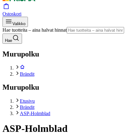
Ostoskori
Valikko
Hae tuotteita – aina halvat hinnat
Hae
Murupolku
Brändit
Murupolku
Etusivu
Brändit
ASP-Holmblad
ASP-Holmblad