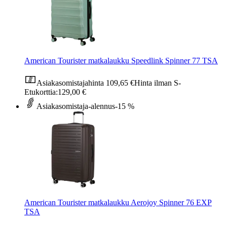
American Tourister matkalaukku Speedlink Spinner 77 TSA
Asiakasomistajahinta
109,65 €
Hinta ilman S-
Etukorttia:
129,00 €
Asiakasomistaja-alennus
-15 %
American Tourister matkalaukku Aerojoy Spinner 76 EXP
TSA