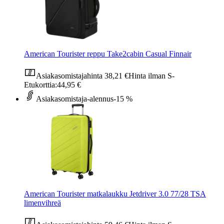
American Tourister reppu Take2cabin Casual Finnair
Asiakasomistajahinta
38,21 €
Hinta ilman S-
Etukorttia:
44,95 €
Asiakasomistaja-alennus
-15 %
American Tourister matkalaukku Jetdriver 3.0 77/28 TSA
limenvihreä