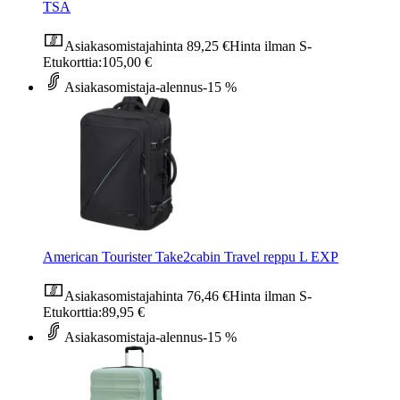
TSA
Asiakasomistajahinta
89,25 €
Hinta ilman S-
Etukorttia:
105,00 €
Asiakasomistaja-alennus
-15 %
American Tourister Take2cabin Travel reppu L EXP
Asiakasomistajahinta
76,46 €
Hinta ilman S-
Etukorttia:
89,95 €
Asiakasomistaja-alennus
-15 %