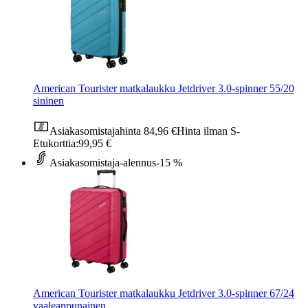
American Tourister matkalaukku Jetdriver 3.0-spinner 55/20
sininen
Asiakasomistajahinta
84,96 €
Hinta ilman S-
Etukorttia:
99,95 €
Asiakasomistaja-alennus
-15 %
American Tourister matkalaukku Jetdriver 3.0-spinner 67/24
vaaleanpunainen