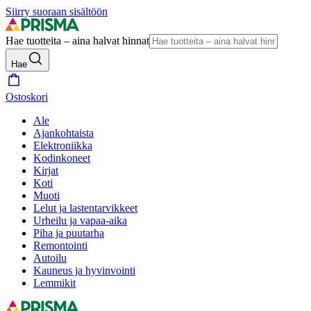
Siirry suoraan sisältöön
Hae tuotteita – aina halvat hinnat
Hae
Ostoskori
Ale
Ajankohtaista
Elektroniikka
Kodinkoneet
Kirjat
Koti
Muoti
Lelut ja lastentarvikkeet
Urheilu ja vapaa-aika
Piha ja puutarha
Remontointi
Autoilu
Kauneus ja hyvinvointi
Lemmikit