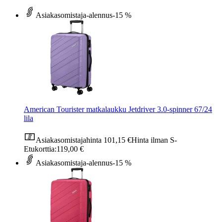
Asiakasomistaja-alennus
-15 %
American Tourister matkalaukku Jetdriver 3.0-spinner 67/24
lila
Asiakasomistajahinta
101,15 €
Hinta ilman S-
Etukorttia:
119,00 €
Asiakasomistaja-alennus
-15 %