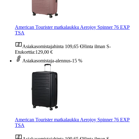
American Tourister matkalaukku Aerojoy Spinner 76 EXP
TSA
Asiakasomistajahinta
109,65 €
Hinta ilman S-
Etukorttia:
129,00 €
Asiakasomistaja-alennus
-15 %
American Tourister matkalaukku Aerojoy Spinner 76 EXP
TSA
Asiakasomistajahinta
109,65 €
Hinta ilman S-