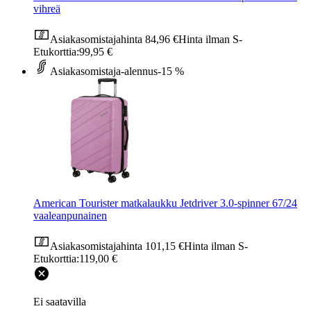
vihreä
Asiakasomistajahinta
84,96 €
Hinta ilman S-
Etukorttia:
99,95 €
Asiakasomistaja-alennus
-15 %
American Tourister matkalaukku Jetdriver 3.0-spinner 67/24
vaaleanpunainen
Asiakasomistajahinta
101,15 €
Hinta ilman S-
Etukorttia:
119,00 €
Ei saatavilla