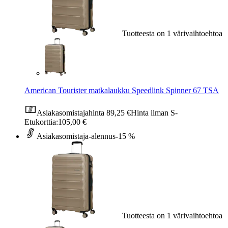
Tuotteesta on 1 värivaihtoehtoa
American Tourister matkalaukku Speedlink Spinner 67 TSA
Asiakasomistajahinta
89,25 €
Hinta ilman S-
Etukorttia:
105,00 €
Asiakasomistaja-alennus
-15 %
Tuotteesta on 1 värivaihtoehtoa