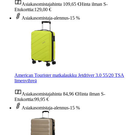
Asiakasomistajahinta
109,65 €
Hinta ilman S-
Etukorttia:
129,00 €
Asiakasomistaja-alennus
-15 %
American Tourister matkalaukku Jetdriver 3.0 55/20 TSA
limenvihreä
Asiakasomistajahinta
84,96 €
Hinta ilman S-
Etukorttia:
99,95 €
Asiakasomistaja-alennus
-15 %