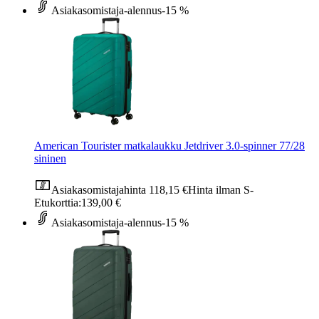
Asiakasomistaja-alennus
-15 %
American Tourister matkalaukku Jetdriver 3.0-spinner 77/28
sininen
Asiakasomistajahinta
118,15 €
Hinta ilman S-
Etukorttia:
139,00 €
Asiakasomistaja-alennus
-15 %