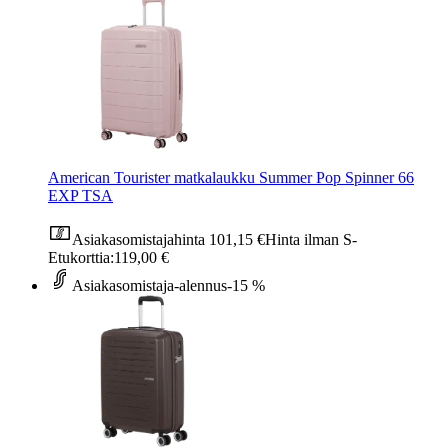
American Tourister matkalaukku Summer Pop Spinner 66
EXP TSA
Asiakasomistajahinta
101,15 €
Hinta ilman S-
Etukorttia:
119,00 €
Asiakasomistaja-alennus
-15 %