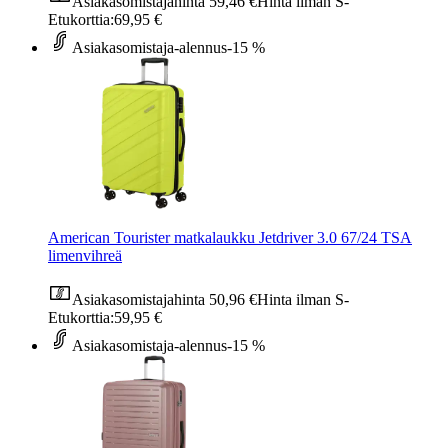
Asiakasomistajahinta
59,46 €
Hinta ilman S-
Etukorttia:
69,95 €
Asiakasomistaja-alennus
-15 %
American Tourister matkalaukku Jetdriver 3.0 67/24 TSA
limenvihreä
Asiakasomistajahinta
50,96 €
Hinta ilman S-
Etukorttia:
59,95 €
Asiakasomistaja-alennus
-15 %