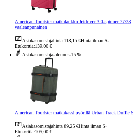
American Tourister matkalaukku Jetdriver 3.0-spinner 77/28
vaaleanpunainen
Asiakasomistajahinta
118,15 €
Hinta ilman S-
Etukorttia:
139,00 €
Asiakasomistaja-alennus
-15 %
American Tourister matkakassi pyörillä Urban Track Duffle S
Asiakasomistajahinta
89,25 €
Hinta ilman S-
Etukorttia:
105,00 €