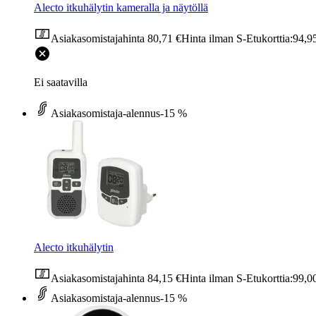
Alecto itkuhälytin kameralla ja näytöllä
Asiakasomistajahinta
80,71 €
Hinta ilman S-Etukorttia:
94,9
Ei saatavilla
Asiakasomistaja-alennus
-15 %
Alecto itkuhälytin
Asiakasomistajahinta
84,15 €
Hinta ilman S-Etukorttia:
99,0
Asiakasomistaja-alennus
-15 %