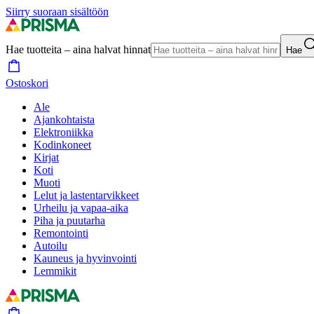
Siirry suoraan sisältöön
Hae tuotteita – aina halvat hinnat
Hae
Ostoskori
Ale
Ajankohtaista
Elektroniikka
Kodinkoneet
Kirjat
Koti
Muoti
Lelut ja lastentarvikkeet
Urheilu ja vapaa-aika
Piha ja puutarha
Remontointi
Autoilu
Kauneus ja hyvinvointi
Lemmikit