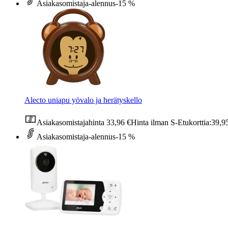
Asiakasomistaja-alennus
-15 %
Alecto uniapu yövalo ja herätyskello
Asiakasomistajahinta
33,96 €
Hinta ilman S-Etukorttia:
39,9
Asiakasomistaja-alennus
-15 %