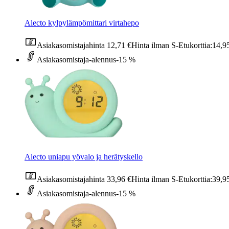
Alecto kylpylämpömittari virtahepo
Asiakasomistajahinta
12,71 €
Hinta ilman S-Etukorttia:
14,9
Asiakasomistaja-alennus
-15 %
Alecto uniapu yövalo ja herätyskello
Asiakasomistajahinta
33,96 €
Hinta ilman S-Etukorttia:
39,9
Asiakasomistaja-alennus
-15 %