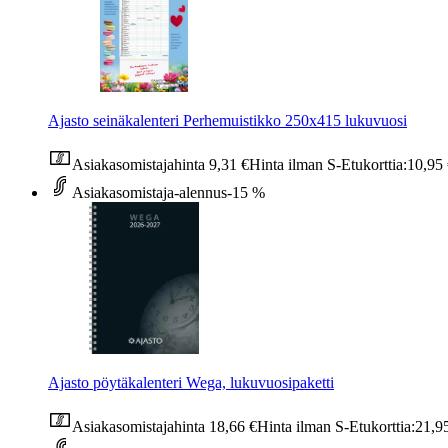
Ajasto seinäkalenteri Perhemuistikko 250x415 lukuvuosi
Asiakasomistajahinta
9,31 €
Hinta ilman S-Etukorttia:
10,95
Asiakasomistaja-alennus
-15 %
Ajasto pöytäkalenteri Wega, lukuvuosipaketti
Asiakasomistajahinta
18,66 €
Hinta ilman S-Etukorttia:
21,9