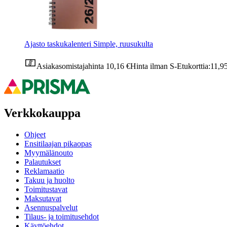
Ajasto taskukalenteri Simple, ruusukulta
Asiakasomistajahinta
10,16 €
Hinta ilman S-Etukorttia:
11,9
Verkkokauppa
Ohjeet
Ensitilaajan pikaopas
Myymälänouto
Palautukset
Reklamaatio
Takuu ja huolto
Toimitustavat
Maksutavat
Asennuspalvelut
Tilaus- ja toimitusehdot
Käyttöehdot