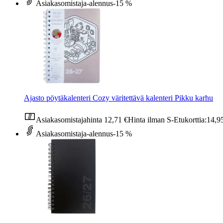
Asiakasomistaja-alennus
-15 %
Ajasto pöytäkalenteri Cozy väritettävä kalenteri Pikku karhu
Asiakasomistajahinta
12,71 €
Hinta ilman S-Etukorttia:
14,9
Asiakasomistaja-alennus
-15 %