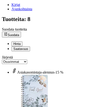
Kirjat
Ajankohtaista
Tuotteita: 8
Suodata tuotteita
Suodata
Hinta
Saatavuus
Järjestä
Asiakasomistaja-alennus
-15 %