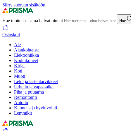
Siirry suoraan sisältöön
Hae tuotteita – aina halvat hinnat
Hae
Ostoskori
Ale
Ajankohtaista
Elektroniikka
Kodinkoneet
Kirjat
Koti
Muoti
Lelut ja lastentarvikkeet
Urheilu ja vapaa-aika
Piha ja puutarha
Remontointi
Autoilu
Kauneus ja hyvinvointi
Lemmikit