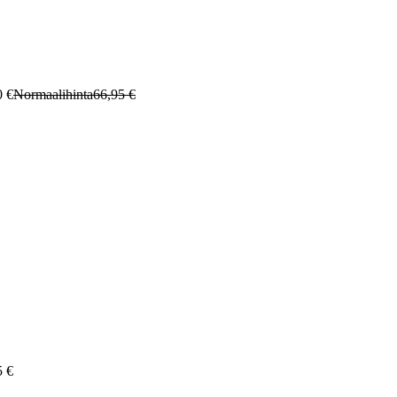
0 €
Normaalihinta
66,95 €
5 €