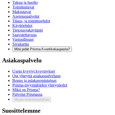
Takuu ja huolto
Toimitustavat
Maksutavat
Asennuspalvelut
Tilaus- ja toimitusehdot
Käyttöehdot
Tietosuojakäytäntö
Saavutettavuus
Vastuullisuus
Sivukartta
Mitä pidät Prisma.fi-verkkokaupasta?
Asiakaspalvelu
Usein kysytyt kysymykset
Ota yhteyttä asiakaspalveluun
Bonus ja asiakasomistajuus
Prisma-myymälöiden yhteystiedot
Mikä on Prisma?
Palvelut Prismassa
Muuta evästeasetuksia
Suosittelemme