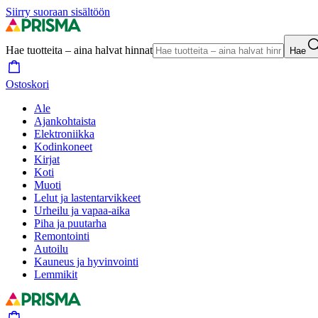
Siirry suoraan sisältöön
Hae tuotteita – aina halvat hinnat
Hae
Ostoskori
Ale
Ajankohtaista
Elektroniikka
Kodinkoneet
Kirjat
Koti
Muoti
Lelut ja lastentarvikkeet
Urheilu ja vapaa-aika
Piha ja puutarha
Remontointi
Autoilu
Kauneus ja hyvinvointi
Lemmikit