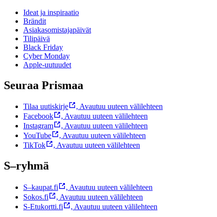
Ideat ja inspiraatio
Brändit
Asiakasomistajapäivät
Tilipäivä
Black Friday
Cyber Monday
Apple-uutuudet
Seuraa Prismaa
Tilaa uutiskirje
,
Avautuu uuteen välilehteen
Facebook
,
Avautuu uuteen välilehteen
Instagram
,
Avautuu uuteen välilehteen
YouTube
,
Avautuu uuteen välilehteen
TikTok
,
Avautuu uuteen välilehteen
S–ryhmä
S–kaupat.fi
,
Avautuu uuteen välilehteen
Sokos.fi
,
Avautuu uuteen välilehteen
S-Etukortti.fi
,
Avautuu uuteen välilehteen