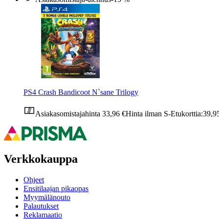
PS4 Crash Bandicoot N`sane Trilogy
Asiakasomistajahinta
33,96 €
Hinta ilman S-Etukorttia:
39,9
Verkkokauppa
Ohjeet
Ensitilaajan pikaopas
Myymälänouto
Palautukset
Reklamaatio