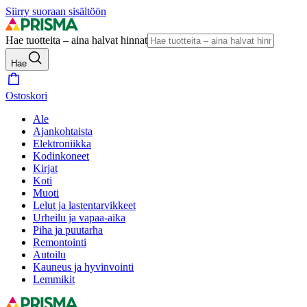
Siirry suoraan sisältöön
Hae tuotteita – aina halvat hinnat
Hae
Ostoskori
Ale
Ajankohtaista
Elektroniikka
Kodinkoneet
Kirjat
Koti
Muoti
Lelut ja lastentarvikkeet
Urheilu ja vapaa-aika
Piha ja puutarha
Remontointi
Autoilu
Kauneus ja hyvinvointi
Lemmikit