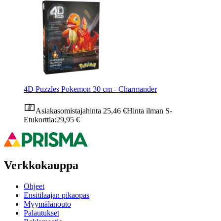
4D Puzzles Pokemon 30 cm - Charmander
Asiakasomistajahinta
25,46 €
Hinta ilman S-
Etukorttia:
29,95 €
Verkkokauppa
Ohjeet
Ensitilaajan pikaopas
Myymälänouto
Palautukset