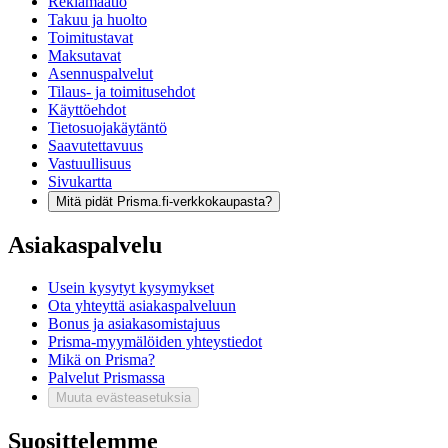
Reklamaatio
Takuu ja huolto
Toimitustavat
Maksutavat
Asennuspalvelut
Tilaus- ja toimitusehdot
Käyttöehdot
Tietosuojakäytäntö
Saavutettavuus
Vastuullisuus
Sivukartta
Mitä pidät Prisma.fi-verkkokaupasta?
Asiakaspalvelu
Usein kysytyt kysymykset
Ota yhteyttä asiakaspalveluun
Bonus ja asiakasomistajuus
Prisma-myymälöiden yhteystiedot
Mikä on Prisma?
Palvelut Prismassa
Muuta evästeasetuksia
Suosittelemme