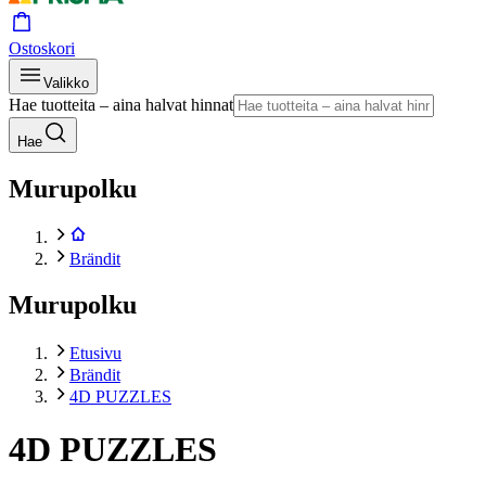
Ostoskori
Valikko
Hae tuotteita – aina halvat hinnat
Hae
Murupolku
Brändit
Murupolku
Etusivu
Brändit
4D PUZZLES
4D PUZZLES