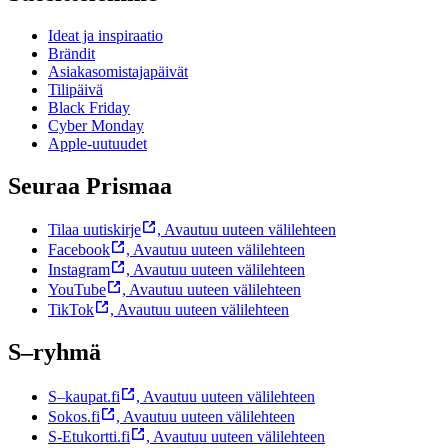
Ideat ja inspiraatio
Brändit
Asiakasomistajapäivät
Tilipäivä
Black Friday
Cyber Monday
Apple-uutuudet
Seuraa Prismaa
Tilaa uutiskirje
,
Avautuu uuteen välilehteen
Facebook
,
Avautuu uuteen välilehteen
Instagram
,
Avautuu uuteen välilehteen
YouTube
,
Avautuu uuteen välilehteen
TikTok
,
Avautuu uuteen välilehteen
S–ryhmä
S–kaupat.fi
,
Avautuu uuteen välilehteen
Sokos.fi
,
Avautuu uuteen välilehteen
S-Etukortti.fi
,
Avautuu uuteen välilehteen