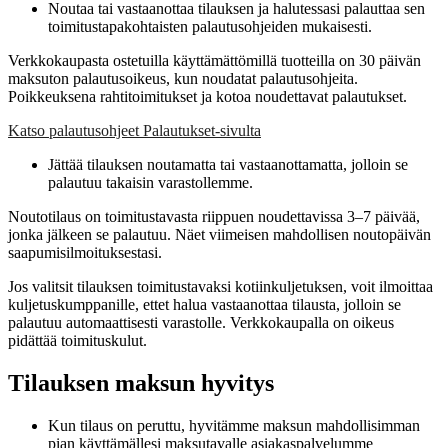
Noutaa tai vastaanottaa tilauksen ja halutessasi palauttaa sen
toimitustapakohtaisten palautusohjeiden mukaisesti.
Verkkokaupasta ostetuilla käyttämättömillä tuotteilla on 30 päivän
maksuton palautusoikeus, kun noudatat palautusohjeita.
Poikkeuksena rahtitoimitukset ja kotoa noudettavat palautukset.
Katso palautusohjeet Palautukset-sivulta
Jättää tilauksen noutamatta tai vastaanottamatta, jolloin se
palautuu takaisin varastollemme.
Noutotilaus on toimitustavasta riippuen noudettavissa 3–7 päivää,
jonka jälkeen se palautuu. Näet viimeisen mahdollisen noutopäivän
saapumisilmoituksestasi.
Jos valitsit tilauksen toimitustavaksi kotiinkuljetuksen, voit ilmoittaa
kuljetuskumppanille, ettet halua vastaanottaa tilausta, jolloin se
palautuu automaattisesti varastolle. Verkkokaupalla on oikeus
pidättää toimituskulut.
Tilauksen maksun hyvitys
Kun tilaus on peruttu, hyvitämme maksun mahdollisimman
pian käyttämällesi maksutavalle asiakaspalvelumme