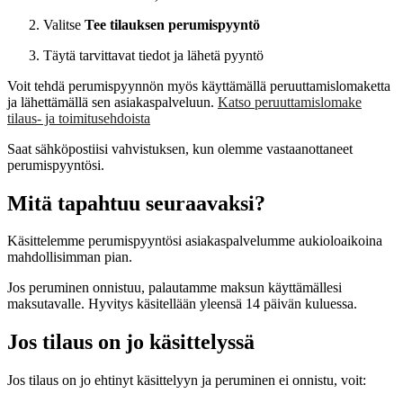
Valitse
Tee tilauksen perumispyyntö
Täytä tarvittavat tiedot ja lähetä pyyntö
Voit tehdä perumispyynnön myös käyttämällä peruuttamislomaketta
ja lähettämällä sen asiakaspalveluun.
Katso peruuttamislomake
tilaus- ja toimitusehdoista
Saat sähköpostiisi vahvistuksen, kun olemme vastaanottaneet
perumispyyntösi.
Mitä tapahtuu seuraavaksi?
Käsittelemme perumispyyntösi asiakaspalvelumme aukioloaikoina
mahdollisimman pian.
Jos peruminen onnistuu, palautamme maksun käyttämällesi
maksutavalle. Hyvitys käsitellään yleensä 14 päivän kuluessa.
Jos tilaus on jo käsittelyssä
Jos tilaus on jo ehtinyt käsittelyyn ja peruminen ei onnistu, voit: