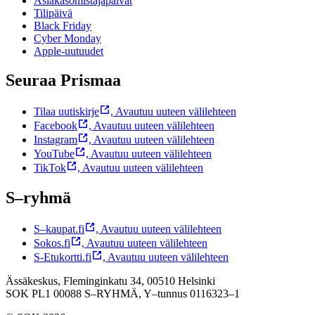
Asiakasomistajapäivät
Tilipäivä
Black Friday
Cyber Monday
Apple-uutuudet
Seuraa Prismaa
Tilaa uutiskirje
,
Avautuu uuteen välilehteen
Facebook
,
Avautuu uuteen välilehteen
Instagram
,
Avautuu uuteen välilehteen
YouTube
,
Avautuu uuteen välilehteen
TikTok
,
Avautuu uuteen välilehteen
S–ryhmä
S–kaupat.fi
,
Avautuu uuteen välilehteen
Sokos.fi
,
Avautuu uuteen välilehteen
S-Etukortti.fi
,
Avautuu uuteen välilehteen
Ässäkeskus, Fleminginkatu 34, 00510 Helsinki
SOK PL1 00088 S–RYHMÄ,
Y–tunnus 0116323–1