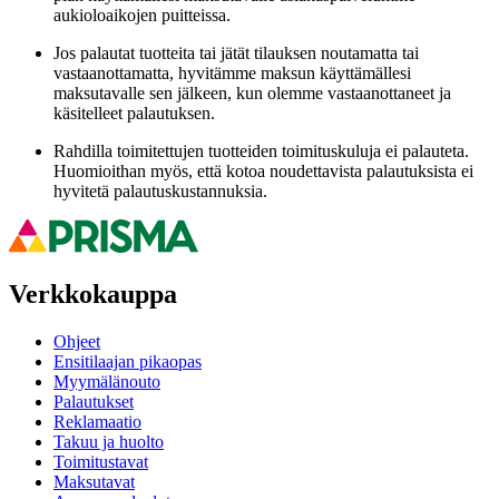
aukioloaikojen puitteissa.
Jos palautat tuotteita tai jätät tilauksen noutamatta tai
vastaanottamatta, hyvitämme maksun käyttämällesi
maksutavalle sen jälkeen, kun olemme vastaanottaneet ja
käsitelleet palautuksen.
Rahdilla toimitettujen tuotteiden toimituskuluja ei palauteta.
Huomioithan myös, että kotoa noudettavista palautuksista ei
hyvitetä palautuskustannuksia.
Verkkokauppa
Ohjeet
Ensitilaajan pikaopas
Myymälänouto
Palautukset
Reklamaatio
Takuu ja huolto
Toimitustavat
Maksutavat