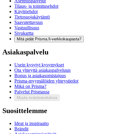
Asennuspalvelut
Tilaus- ja toimitusehdot
Käyttöehdot
Tietosuojakäytäntö
Saavutettavuus
Vastuullisuus
Sivukartta
Mitä pidät Prisma.fi-verkkokaupasta?
Asiakaspalvelu
Usein kysytyt kysymykset
Ota yhteyttä asiakaspalveluun
Bonus ja asiakasomistajuus
Prisma-myymälöiden yhteystiedot
Mikä on Prisma?
Palvelut Prismassa
Muuta evästeasetuksia
Suosittelemme
Ideat ja inspiraatio
Brändit