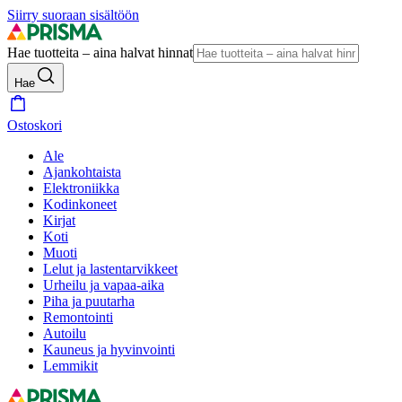
Siirry suoraan sisältöön
Hae tuotteita – aina halvat hinnat
Hae
Ostoskori
Ale
Ajankohtaista
Elektroniikka
Kodinkoneet
Kirjat
Koti
Muoti
Lelut ja lastentarvikkeet
Urheilu ja vapaa-aika
Piha ja puutarha
Remontointi
Autoilu
Kauneus ja hyvinvointi
Lemmikit