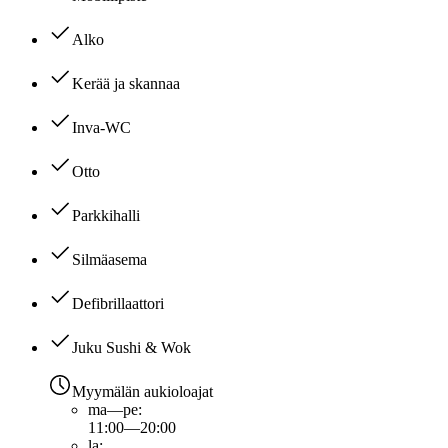
Alko
Kerää ja skannaa
Inva-WC
Otto
Parkkihalli
Silmäasema
Defibrillaattori
Juku Sushi & Wok
Myymälän aukioloajat
ma—pe
:
11:00—20:00
la
: