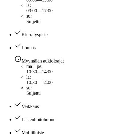
la
:
09:00—17:00
su
:
Suljettu
Kierrätyspiste
Lounas
Myymälän aukioloajat
ma—pe
:
10:30—14:00
la
:
10:30—14:00
su
:
Suljettu
Veikkaus
Lastenhoitohuone
Mobiilipiste