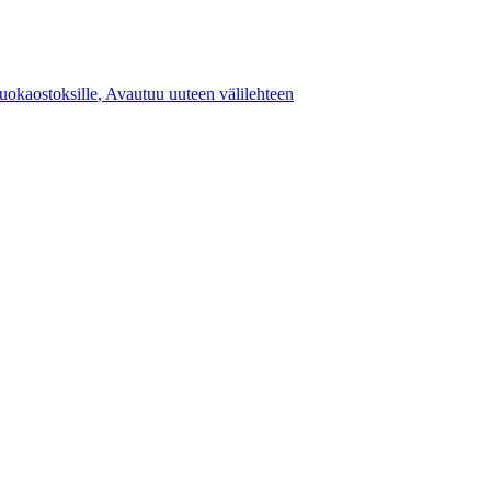
ruokaostoksille
,
Avautuu uuteen välilehteen