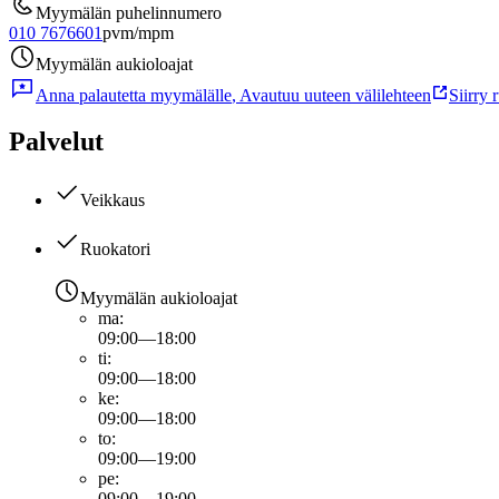
Myymälän puhelinnumero
010 7676601
pvm/mpm
Myymälän aukioloajat
Anna palautetta myymälälle
,
Avautuu uuteen välilehteen
Siirry 
Palvelut
Veikkaus
Ruokatori
Myymälän aukioloajat
ma
:
09:00—18:00
ti
:
09:00—18:00
ke
:
09:00—18:00
to
:
09:00—19:00
pe
:
09:00—19:00