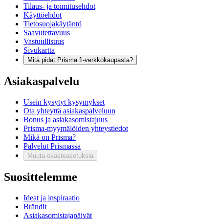
Tilaus- ja toimitusehdot
Käyttöehdot
Tietosuojakäytäntö
Saavutettavuus
Vastuullisuus
Sivukartta
Mitä pidät Prisma.fi-verkkokaupasta?
Asiakaspalvelu
Usein kysytyt kysymykset
Ota yhteyttä asiakaspalveluun
Bonus ja asiakasomistajuus
Prisma-myymälöiden yhteystiedot
Mikä on Prisma?
Palvelut Prismassa
Muuta evästeasetuksia
Suosittelemme
Ideat ja inspiraatio
Brändit
Asiakasomistajapäivät