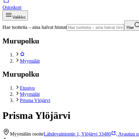
Ostoskori
Valikko
Hae tuotteita – aina halvat hinnat
Hae
Murupolku
Myymälät
Murupolku
Etusivu
Myymälät
Prisma Ylöjärvi
Prisma Ylöjärvi
Myymälän osoite
Lähdevainiontie 1, Ylöjärvi 33480
,
Avautuu uu