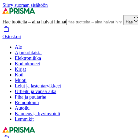
Siirry suoraan sisältöön
Hae tuotteita – aina halvat hinnat
Hae
Ostoskori
Ale
Ajankohtaista
Elektroniikka
Kodinkoneet
Kirjat
Koti
Muoti
Lelut ja lastentarvikkeet
Urheilu ja vapaa-aika
Piha ja puutarha
Remontointi
Autoilu
Kauneus ja hyvinvointi
Lemmikit