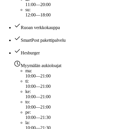
11:00—20:00
su
:
12:00—18:00
Ruoan verkkokauppa
SmartPost pakettipalvelu
Hesburger
Myymälän aukioloajat
ma
:
10:00—21:00
ti
:
10:00—21:00
ke
:
10:00—21:00
to
:
10:00—21:00
pe
:
10:00—21:30
la
:
10:00—21:30