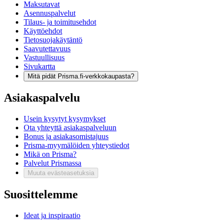
Maksutavat
Asennuspalvelut
Tilaus- ja toimitusehdot
Käyttöehdot
Tietosuojakäytäntö
Saavutettavuus
Vastuullisuus
Sivukartta
Mitä pidät Prisma.fi-verkkokaupasta?
Asiakaspalvelu
Usein kysytyt kysymykset
Ota yhteyttä asiakaspalveluun
Bonus ja asiakasomistajuus
Prisma-myymälöiden yhteystiedot
Mikä on Prisma?
Palvelut Prismassa
Muuta evästeasetuksia
Suosittelemme
Ideat ja inspiraatio