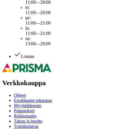
11:00—20:00
to
:
11:00—20:00
pe
:
11:00—21:00
la
:
11:00—21:00
su
:
13:00—20:00
Lounas
Verkkokauppa
Ohjeet
Ensitilaajan pikaopas
Myymälänouto
Palautukset
Reklamaatio
Takuu ja huolto
Toimitustavat