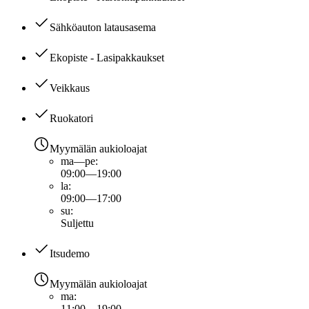
Sähköauton latausasema
Ekopiste - Lasipakkaukset
Veikkaus
Ruokatori
Myymälän aukioloajat
ma—pe
:
09:00—19:00
la
:
09:00—17:00
su
:
Suljettu
Itsudemo
Myymälän aukioloajat
ma
:
11:00—19:00