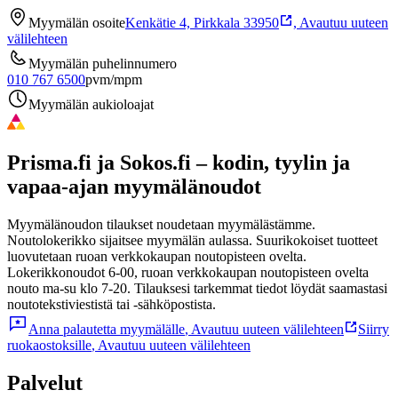
Myymälän osoite
Kenkätie 4, Pirkkala 33950
,
Avautuu uuteen
välilehteen
Myymälän puhelinnumero
010 767 6500
pvm/mpm
Myymälän aukioloajat
Prisma.fi ja Sokos.fi – kodin, tyylin ja
vapaa-ajan myymälänoudot
Myymälänoudon tilaukset noudetaan myymälästämme.
Noutolokerikko sijaitsee myymälän aulassa. Suurikokoiset tuotteet
luovutetaan ruoan verkkokaupan noutopisteen ovelta.
Lokerikkonoudot 6-00, ruoan verkkokaupan noutopisteen ovelta
nouto ma-su klo 7-20. Tilauksesi tarkemmat tiedot löydät saamastasi
noutotekstiviestistä tai -sähköpostista.
Anna palautetta myymälälle
,
Avautuu uuteen välilehteen
Siirry
ruokaostoksille
,
Avautuu uuteen välilehteen
Palvelut