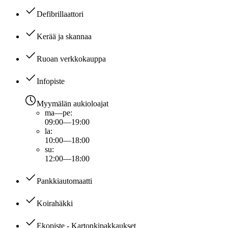
Defibrillaattori
Kerää ja skannaa
Ruoan verkkokauppa
Infopiste
Myymälän aukioloajat
ma—pe
:
09:00—19:00
la
:
10:00—18:00
su
:
12:00—18:00
Pankkiautomaatti
Koirahäkki
Ekopiste - Kartonkipakkaukset