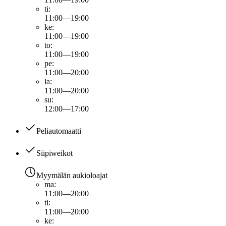
ti
:
11:00—19:00
ke
:
11:00—19:00
to
:
11:00—19:00
pe
:
11:00—20:00
la
:
11:00—20:00
su
:
12:00—17:00
Peliautomaatti
Siipiweikot
Myymälän aukioloajat
ma
:
11:00—20:00
ti
:
11:00—20:00
ke
: