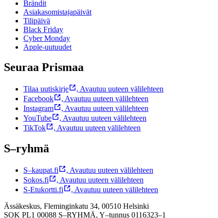
Brändit
Asiakasomistajapäivät
Tilipäivä
Black Friday
Cyber Monday
Apple-uutuudet
Seuraa Prismaa
Tilaa uutiskirje
,
Avautuu uuteen välilehteen
Facebook
,
Avautuu uuteen välilehteen
Instagram
,
Avautuu uuteen välilehteen
YouTube
,
Avautuu uuteen välilehteen
TikTok
,
Avautuu uuteen välilehteen
S–ryhmä
S–kaupat.fi
,
Avautuu uuteen välilehteen
Sokos.fi
,
Avautuu uuteen välilehteen
S-Etukortti.fi
,
Avautuu uuteen välilehteen
Ässäkeskus, Fleminginkatu 34, 00510 Helsinki
SOK PL1 00088 S–RYHMÄ,
Y–tunnus 0116323–1