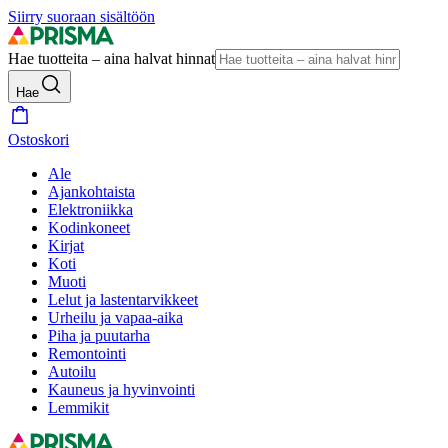
Siirry suoraan sisältöön
Hae tuotteita – aina halvat hinnat
Hae
Ostoskori
Ale
Ajankohtaista
Elektroniikka
Kodinkoneet
Kirjat
Koti
Muoti
Lelut ja lastentarvikkeet
Urheilu ja vapaa-aika
Piha ja puutarha
Remontointi
Autoilu
Kauneus ja hyvinvointi
Lemmikit