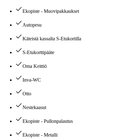
Ekopiste - Muovipakkaukset
Autopesu
Käteistä kassalta S-Etukortilla
S-Etukorttipääte
Oma Keittiö
Inva-WC
Otto
Nestekaasut
Ekopiste - Pullonpalautus
Ekopiste - Metalli