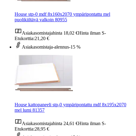
House stp-0 mdf 8x160x2070 ympäripontattu mel
puolikiiltävä valkoin 80955
Asiakasomistajahinta
18,02 €
Hinta ilman S-
Etukorttia:
21,20 €
Asiakasomistaja-alennus
-15 %
House kattopaneeli stp-0 ympäripontattu mdf 8x195x2070
mel lumi 81357
Asiakasomistajahinta
24,61 €
Hinta ilman S-
Etukorttia:
28,95 €