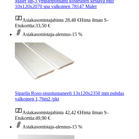
Maler stp-5 ympäripontattu kosteuden kestävä mdf
10x120x2070 spa valkoinen 78147 Maler
Asiakasomistajahinta
28,48 €
Hinta ilman S-
Etukorttia:
33,50 €
Asiakasomistaja-alennus
-15 %
Siparila Roso-sisustuspaneeli 13x120x2350 mm puhdas
valkoinen 1,76m2 /pkt
Asiakasomistajahinta
42,42 €
Hinta ilman S-
Etukorttia:
49,90 €
Asiakasomistaja-alennus
-15 %