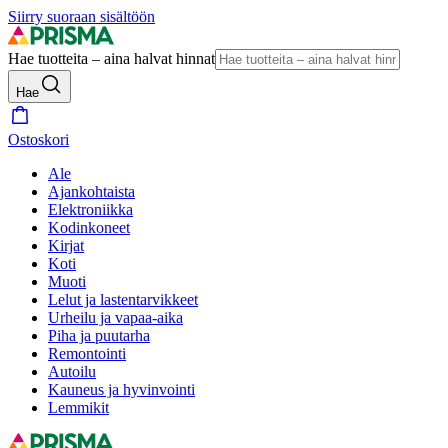
Siirry suoraan sisältöön
Hae tuotteita – aina halvat hinnat
Hae
Ostoskori
Ale
Ajankohtaista
Elektroniikka
Kodinkoneet
Kirjat
Koti
Muoti
Lelut ja lastentarvikkeet
Urheilu ja vapaa-aika
Piha ja puutarha
Remontointi
Autoilu
Kauneus ja hyvinvointi
Lemmikit