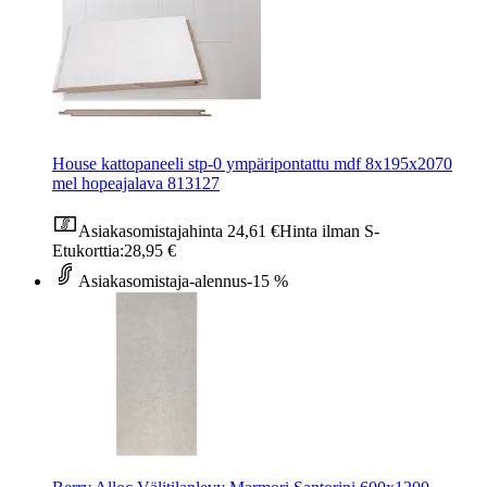
House kattopaneeli stp-0 ympäripontattu mdf 8x195x2070
mel hopeajalava 813127
Asiakasomistajahinta
24,61 €
Hinta ilman S-
Etukorttia:
28,95 €
Asiakasomistaja-alennus
-15 %