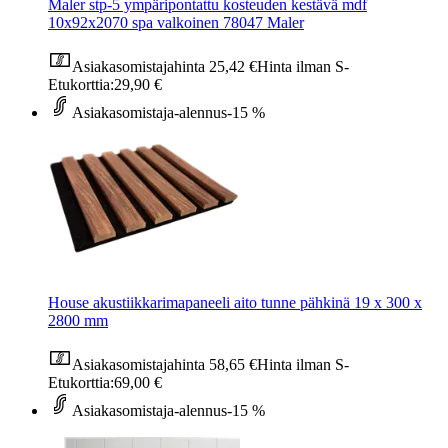
Maler stp-5 ympäripontattu kosteuden kestävä mdf
10x92x2070 spa valkoinen 78047 Maler
Asiakasomistajahinta
25,42 €
Hinta ilman S-
Etukorttia:
29,90 €
Asiakasomistaja-alennus
-15 %
House akustiikkarimapaneeli aito tunne pähkinä 19 x 300 x
2800 mm
Asiakasomistajahinta
58,65 €
Hinta ilman S-
Etukorttia:
69,00 €
Asiakasomistaja-alennus
-15 %