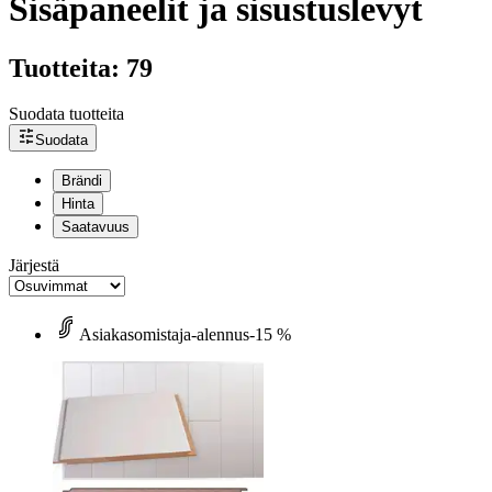
Sisäpaneelit ja sisustuslevyt
Tuotteita: 79
Suodata tuotteita
Suodata
Brändi
Hinta
Saatavuus
Järjestä
Asiakasomistaja-alennus
-15 %