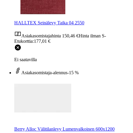
HALLTEX Seinälevy Taika 04 2550
Asiakasomistajahinta
150,46 €
Hinta ilman S-
Etukorttia:
177,01 €
Ei saatavilla
Asiakasomistaja-alennus
-15 %
Berry Alloc Välitilanlevy Lumenvalkoinen 600x1200