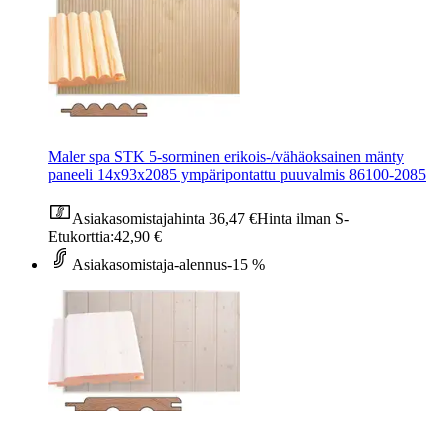
Maler spa STK 5-sorminen erikois-/vähäoksainen mänty
paneeli 14x93x2085 ympäripontattu puuvalmis 86100-2085
Asiakasomistajahinta
36,47 €
Hinta ilman S-
Etukorttia:
42,90 €
Asiakasomistaja-alennus
-15 %