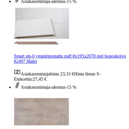
Asiakasomistaja-alennus
-15 %
Smart stp-0 ympäripontattu mdf 8x195x2070 mel hopeakoivu
82497 Maler
Asiakasomistajahinta
23,33 €
Hinta ilman S-
Etukorttia:
27,45 €
Asiakasomistaja-alennus
-15 %