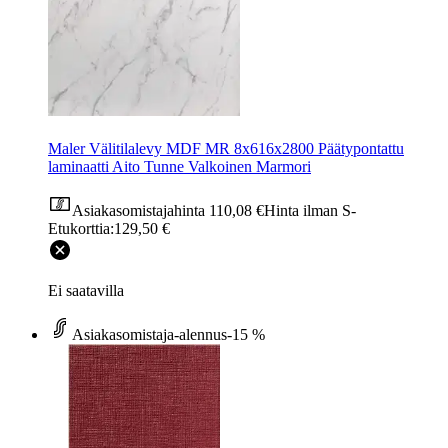
Maler Välitilalevy MDF MR 8x616x2800 Päätypontattu
laminaatti Aito Tunne Valkoinen Marmori
Asiakasomistajahinta
110,08 €
Hinta ilman S-
Etukorttia:
129,50 €
Ei saatavilla
Asiakasomistaja-alennus
-15 %