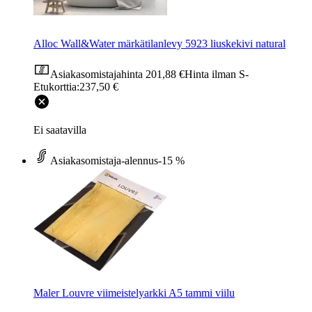
Alloc Wall&Water märkätilanlevy 5923 liuskekivi natural
Asiakasomistajahinta
201,88 €
Hinta ilman S-
Etukorttia:
237,50 €
Ei saatavilla
Asiakasomistaja-alennus
-15 %
Maler Louvre viimeistelyarkki A5 tammi viilu