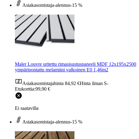
Asiakasomistaja-alennus
-15 %
Maler Louvre uritettu rimasisustuspaneeli MDF 12x195x2500
ympäripontattu melamiini valkoinen E0 1,46m2
Asiakasomistajahinta
84,92 €
Hinta ilman S-
Etukorttia:
99,90 €
Ei saatavilla
Asiakasomistaja-alennus
-15 %