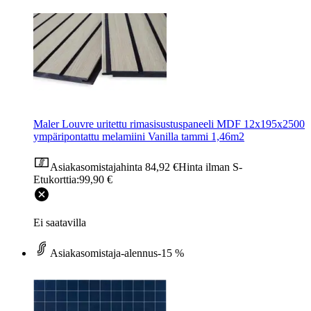
Maler Louvre uritettu rimasisustuspaneeli MDF 12x195x2500
ympäripontattu melamiini Vanilla tammi 1,46m2
Asiakasomistajahinta
84,92 €
Hinta ilman S-
Etukorttia:
99,90 €
Ei saatavilla
Asiakasomistaja-alennus
-15 %