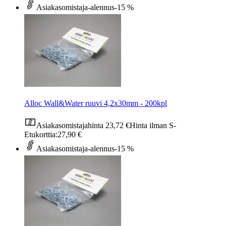
Asiakasomistaja-alennus
-15 %
Alloc Wall&Water ruuvi 4,2x30mm - 200kpl
Asiakasomistajahinta
23,72 €
Hinta ilman S-
Etukorttia:
27,90 €
Asiakasomistaja-alennus
-15 %