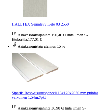
HALLTEX Seinälevy Kelo 03 2550
Asiakasomistajahinta
150,46 €
Hinta ilman S-
Etukorttia:
177,01 €
Asiakasomistaja-alennus
-15 %
Siparila Roso-sisustuspaneeli 13x120x2050 mm puhdas
valkoinen 1,54m2/pkt
Asiakasomistajahinta
36,98 €
Hinta ilman S-