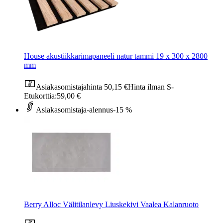
House akustiikkarimapaneeli natur tammi 19 x 300 x 2800
mm
Asiakasomistajahinta
50,15 €
Hinta ilman S-
Etukorttia:
59,00 €
Asiakasomistaja-alennus
-15 %
Berry Alloc Välitilanlevy Liuskekivi Vaalea Kalanruoto