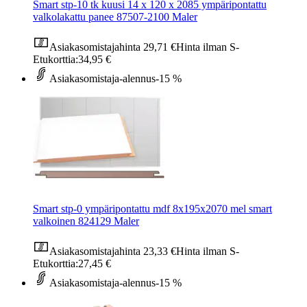
Smart stp-10 tk kuusi 14 x 120 x 2085 ympäripontattu
valkolakattu panee 87507-2100 Maler
Asiakasomistajahinta
29,71 €
Hinta ilman S-
Etukorttia:
34,95 €
Asiakasomistaja-alennus
-15 %
Smart stp-0 ympäripontattu mdf 8x195x2070 mel smart
valkoinen 824129 Maler
Asiakasomistajahinta
23,33 €
Hinta ilman S-
Etukorttia:
27,45 €
Asiakasomistaja-alennus
-15 %