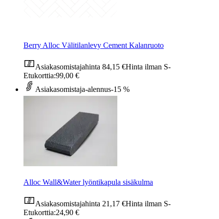
Berry Alloc Välitilanlevy Cement Kalanruoto
Asiakasomistajahinta
84,15 €
Hinta ilman S-
Etukorttia:
99,00 €
Asiakasomistaja-alennus
-15 %
Alloc Wall&Water lyöntikapula sisäkulma
Asiakasomistajahinta
21,17 €
Hinta ilman S-
Etukorttia:
24,90 €