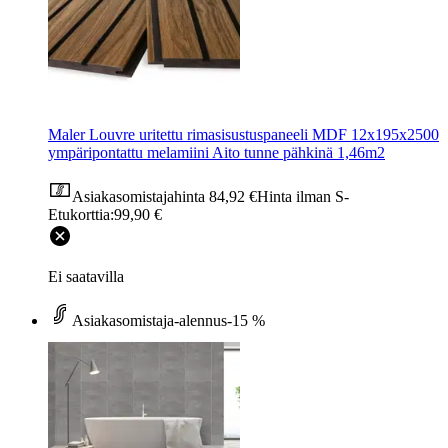
Maler Louvre uritettu rimasisustuspaneeli MDF 12x195x2500
ympäripontattu melamiini Aito tunne pähkinä 1,46m2
Asiakasomistajahinta
84,92 €
Hinta ilman S-
Etukorttia:
99,90 €
Ei saatavilla
Asiakasomistaja-alennus
-15 %