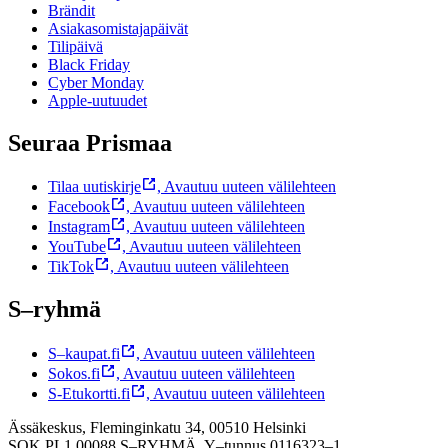
Brändit
Asiakasomistajapäivät
Tilipäivä
Black Friday
Cyber Monday
Apple-uutuudet
Seuraa Prismaa
Tilaa uutiskirje
,
Avautuu uuteen välilehteen
Facebook
,
Avautuu uuteen välilehteen
Instagram
,
Avautuu uuteen välilehteen
YouTube
,
Avautuu uuteen välilehteen
TikTok
,
Avautuu uuteen välilehteen
S–ryhmä
S–kaupat.fi
,
Avautuu uuteen välilehteen
Sokos.fi
,
Avautuu uuteen välilehteen
S-Etukortti.fi
,
Avautuu uuteen välilehteen
Ässäkeskus, Fleminginkatu 34, 00510 Helsinki
SOK PL1 00088 S–RYHMÄ,
Y–tunnus 0116323–1