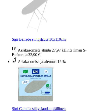
Sini Ballade silityslauta 30x110cm
Asiakasomistajahinta
27,97 €
Hinta ilman S-
Etukorttia:
32,90 €
Asiakasomistaja-alennus
-15 %
Sini Camilla silityslaudanpäällinen