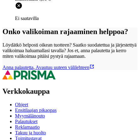
Ei saatavilla
Onko valikoiman rajaaminen helppoa?
Löydätkö helposti oikean tuotteen? Saatko suodatettua ja järjestettyä
valikoimaa haluamallasi tavalla? Jos et, anna palautetta ja kerro
miten valikoimaa pitäisi pystyä rajaamaan.
Anna palautetta
,
Avautuu uuteen välilehteen
Verkkokauppa
Ohjeet
Ensitilaajan pikaopas
Myymälänouto
Palautukset
Reklamaatio
Takuu ja huolto
Toimitustavat