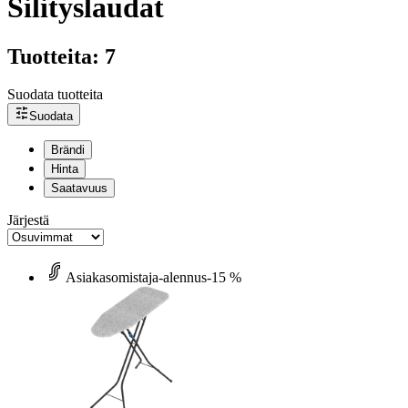
Silityslaudat
Tuotteita: 7
Suodata tuotteita
Suodata
Brändi
Hinta
Saatavuus
Järjestä
Asiakasomistaja-alennus
-15 %