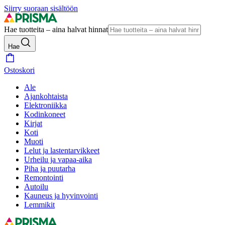
Siirry suoraan sisältöön
Hae tuotteita – aina halvat hinnat
Hae
Ostoskori
Ale
Ajankohtaista
Elektroniikka
Kodinkoneet
Kirjat
Koti
Muoti
Lelut ja lastentarvikkeet
Urheilu ja vapaa-aika
Piha ja puutarha
Remontointi
Autoilu
Kauneus ja hyvinvointi
Lemmikit