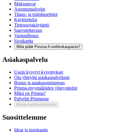
Maksutavat
Asennuspalvelut
Tilaus- ja toimitusehdot
Käyttöehdot
Tietosuojakäytäntö
Saavutettavuus
Vastuullisuus
Sivukartta
Mitä pidät Prisma.fi-verkkokaupasta?
Asiakaspalvelu
Usein kysytyt kysymykset
Ota yhteyttä asiakaspalveluun
Bonus ja asiakasomistajuus
Prisma-myymälöiden yhteystiedot
Mikä on Prisma?
Palvelut Prismassa
Muuta evästeasetuksia
Suosittelemme
Ideat ja inspiraatio