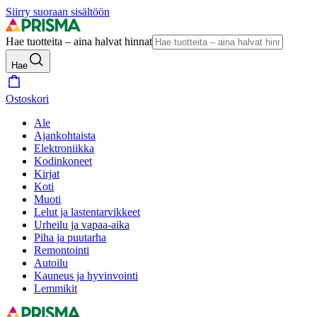
Siirry suoraan sisältöön
Hae tuotteita – aina halvat hinnat
Hae
Ostoskori
Ale
Ajankohtaista
Elektroniikka
Kodinkoneet
Kirjat
Koti
Muoti
Lelut ja lastentarvikkeet
Urheilu ja vapaa-aika
Piha ja puutarha
Remontointi
Autoilu
Kauneus ja hyvinvointi
Lemmikit